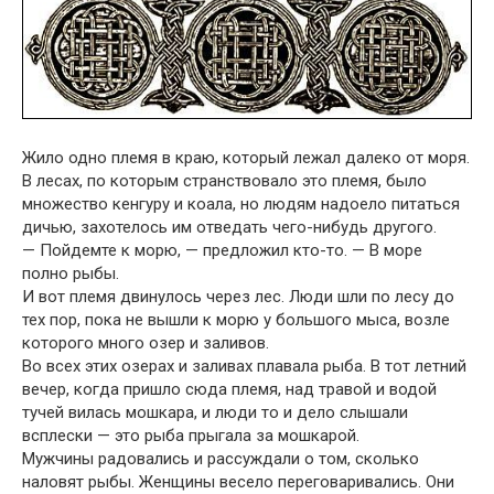
Жило одно племя в краю, который лежал далеко от моря.
В лесах, по которым странствовало это племя, было
множество кенгуру и коала, но людям надоело питаться
дичью, захотелось им отведать чего-нибудь другого.
— Пойдемте к морю, — предложил кто-то. — В море
полно рыбы.
И вот племя двинулось через лес. Люди шли по лесу до
тех пор, пока не вышли к морю у большого мыса, возле
которого много озер и заливов.
Во всех этих озерах и заливах плавала рыба. В тот летний
вечер, когда пришло сюда племя, над травой и водой
тучей вилась мошкара, и люди то и дело слышали
всплески — это рыба прыгала за мошкарой.
Мужчины радовались и рассуждали о том, сколько
наловят рыбы. Женщины весело переговаривались. Они