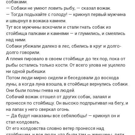
собаками.
— Собаки не умеют ловить рыбу, — сказал вожак.
— Тогда подыхайте с голоду! — крикнул первый мужчина
и швырнул в вожака камнем.
Тут все мужчины вскочили и стали гнать собак из
стойбища палками и камнями — и глумились, и смеялись
над ними.
Собаки убежали далеко в лес, сбились в круг и долго-
долго говорили.
А племя пировало в своем стойбище до тех пор, пока от
рыбы остались только кости. От всего улова не уцелело
ни одной рыбешки.
Потом люди мирно сидели и беседовали до восхода
луны, а когда луна взошла, в стойбище вернулись собаки.
Они были полны гнева на людей.
Собачий вожак отошел от других собак, залаял и
пронесся по стойбищу. Он высоко подпрыгивал на бегу, и
на лапах у него сверкал огонь.
— Да будут наказаны все себялюбцы! — крикнул он и
стал колдовать.
От его колдовства словно ветер пронесся над
стойбищем, и все люди, что были там — женщины, дети,