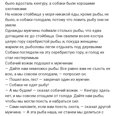
было вдосталь кенгуру, а собаки были хорошими
охотниками.
На новом стойбище у моря никакой еды, кроме рыбы, не
было, и собаки голодали, потому что ловить рыбу они не
умели.
Однажды мужчины поймали столько рыбы, что едва
дотащили ее до стойбища. Они свалили возле костра
целую гору серебристой рыбы, и, покуда женщины
жарили ее, рыболовы легли отдыхать под деревьями.
Собаки поглядели на эту серебристую гору, и голод их
стал нестерпимым.
Собачий вожак подошел к мужчинам.
— Дайте нам немножко рыбы. Все равно вам не съесть ее
всю, а мы совсем оголодали, — попросил он.
— Пошел вон, пес! — закричал один из мужчин.
— Собаки не едят рыбу!
— А мы будем! — сказал собачий вожак. — Кенгуру здесь
нет, и мы совсем отощали от голода. Дайте нам рыбы,
чтобы мы могли поесть и набраться сил.
— Сами наловите, если вам поесть охота, — сказал другой
мужчина. — А эта рыба наша, не станем мы делиться с