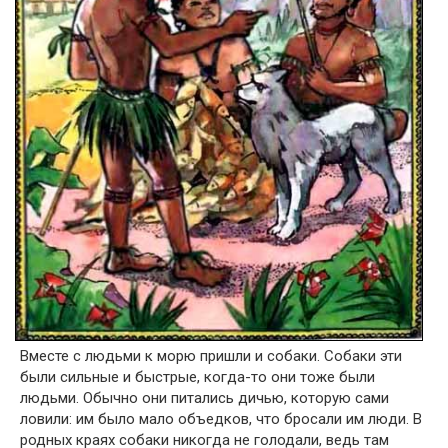
Вместе с людьми к морю пришли и собаки. Собаки эти
были сильные и быстрые, когда-то они тоже были
людьми. Обычно они питались дичью, которую сами
ловили: им было мало объедков, что бросали им люди. В
родных краях собаки никогда не голодали, ведь там