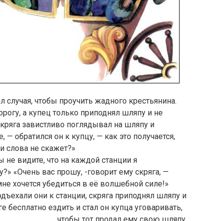
л случая, чтобы проучить жадного крестьянина.
орогу, а купец только приподнял шляпу и не
 Скряга завистливо поглядывал на шляпу и
 — обратился он к купцу, — как это получается,
 и слова не скажет?»
ы не видите, что на каждой станции я
 «Очень вас прошу, -говорит ему скряга, —
не хочется убедиться в её волшебной силе!»
одъехали они к станции, скряга приподнял шляпу и
е бесплатно ездить и стал он купца уговаривать,
чтобы тот продал ему свою шляпу.