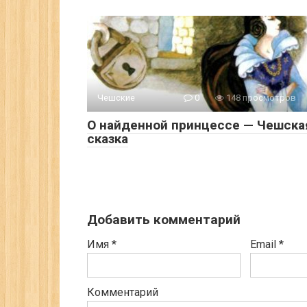
Чешские
0
148 просмотров
О найденной принцессе — Чешска
сказка
Добавить комментарий
Имя
*
Email
*
Комментарий