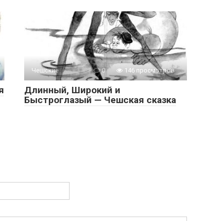
Чешские
0
146 просмотров
я
Длинный, Широкий и
Быстроглазый — Чешская сказка