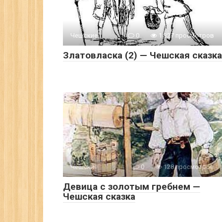
Чешские
0
1 327 просмотров
Златовласка (2) — Чешская сказка
Чешские
0
128 просмотров
Девица с золотым гребнем —
Чешская сказка