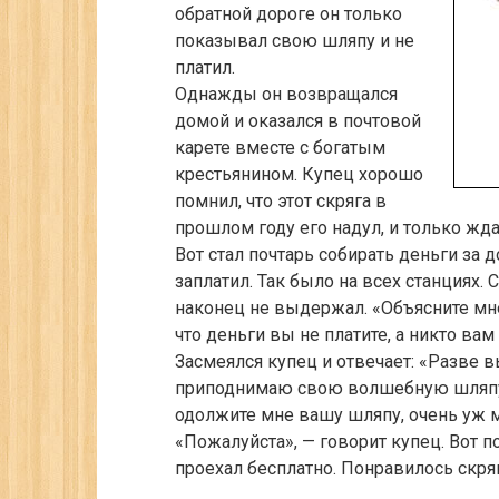
обратной дороге он только
показывал свою шляпу и не
платил.
Однажды он возвращался
домой и оказался в почтовой
карете вместе с богатым
крестьянином. Купец хорошо
помнил, что этот скряга в
прошлом году его надул, и только жда
Вот стал почтарь собирать деньги за д
заплатил. Так было на всех станциях.
наконец не выдержал. «Объясните мне,
что деньги вы не платите, а никто вам
Засмеялся купец и отвечает: «Разве в
приподнимаю свою волшебную шляпу?»
одолжите мне вашу шляпу, очень уж м
«Пожалуйста», — говорит купец. Вот п
проехал бесплатно. Понравилось скряг