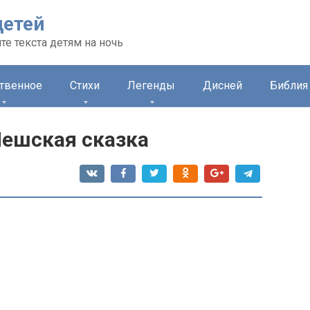
детей
те текста детям на ночь
ственное
Стихи
Легенды
Дисней
Библия 
ешская сказка