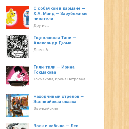
С собачкой в кармане —
Х.А. Мянд — Зарубежные
писатели
Другие...
Тщеславная Тини —
Александр Дюма
Дюма А.
Тили-тили — Ирина
Токмакова
Токмакова, Ирина Петровна
Находчивый стрелок —
Эвенкийская сказка
Эвенкийские
Волк и кобыла — Лев