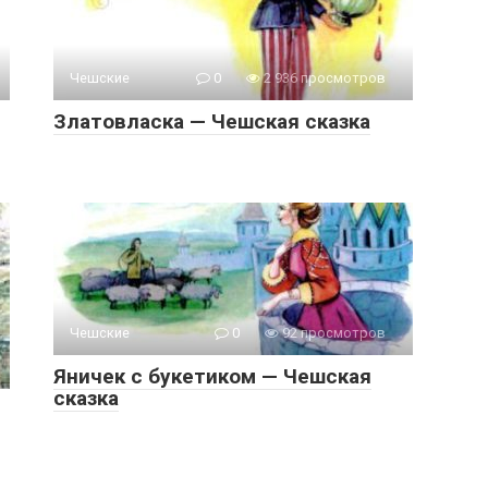
Чешские
0
2 936 просмотров
Златовласка — Чешская сказка
Чешские
0
92 просмотров
Яничек с букетиком — Чешская
сказка