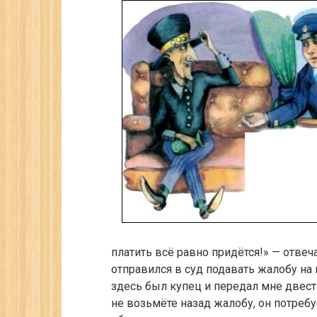
платить всё равно придётся!» — отвеча
от­правился в суд подавать жалобу на
здесь был купец и передал мне двести
не возьмёте назад жалобу, он потребу