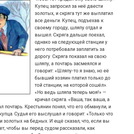
Купец запросил за неё двести
золотых, и скряга тут же выплатил
все деньги. Купец, подъехав к
своему городу, шляпу отдал и
вышел. Скряга дальше поехал,
однако на следующей стан­ции у
него потребовали заплатить за
дорогу. Скряга показал на свою
шляпу, а почтарь засмеялся и
говорит: «Шляпу-то я знаю, но её
бывший хозяин платил только до
той станции, на которой сошёл».
«Но ведь шля­па теперь моя!» —
кричал скряга. «Ваша, так ваша, а
л почтарь. Крестьянин понял, что его обманули, и
 купца. Судья его выслушал и говорит: «Только что
 золотых на бедных. И ещё сказал, что, если вы
ет, чтобы вы перед судом рассказали, как