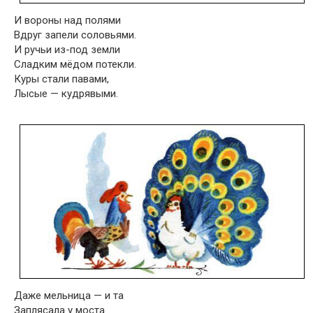
И вороны над полями
Вдруг запели соловьями.
И ручьи из-под земли
Сладким мёдом потекли.
Куры стали павами,
Лысые — кудрявыми.
Даже мельница — и та
Заплясала у моста.