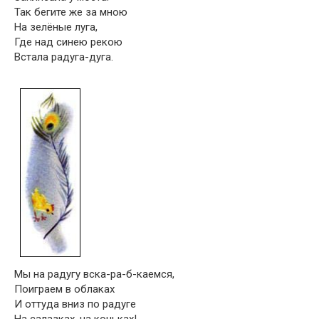
Так бегите же за мною
На зелёные луга,
Где над синею рекою
Встала радуга-дуга.
Мы на радугу вска-ра-б-каемся,
Поиграем в облаках
И оттуда вниз по радуге
На салазках, на коньках!