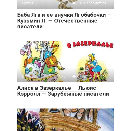
Другие...
0
3 461 просмотров
Баба Яга и ее внучки Ягобабочки —
Кузьмин Л. — Отечественные
писатели
Другие...
0
2 039 просмотров
Алиса в Зазеркалье — Льюис
Кэрролл — Зарубежные писатели