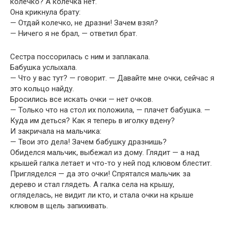
колечко? А колечка нет.
Она крикнула брату:
— Отдай колечко, не дразни! Зачем взял?
— Ничего я не брал, — ответил брат.
Сестра поссорилась с ним и заплакала.
Бабушка услыхала.
— Что у вас тут? — говорит. — Давайте мне очки, сейчас я
это кольцо найду.
Бросились все искать очки — нет очков.
— Только что на стол их положила, — плачет бабушка. —
Куда им деться? Как я теперь в иголку вдену?
И закричала на мальчика:
— Твои это дела! Зачем бабушку дразнишь?
Обиделся мальчик, выбежал из дому. Глядит — а над
крышей галка летает и что-то у ней под клювом блестит.
Пригляделся — да это очки! Спрятался мальчик за
дерево и стал глядеть. А галка села на крышу,
огляделась, не видит ли кто, и стала очки на крыше
клювом в щель запихивать.