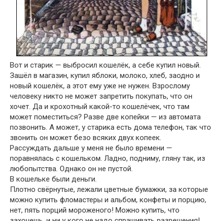
Вот и старик — выбросил кошелёк, а себе купил новый.
Зашёл в магазин, купил яблоки, молоко, хлеб, заодно и
новый кошелёк, а этот ему уже не нужен. Взрослому
человеку никто не может запретить покупать, что он
хочет. Да и крохотный какой-то кошелёчек, что там
может поместиться? Разве две копейки — из автомата
позвонить. А может, у старика есть дома телефон, так что
звонить он может безо всяких двух копеек.
Рассуждать дальше у меня не было времени —
поравнялась с кошельком. Ладно, подниму, гляну так, из
любопытства. Однако он не пустой.
В кошельке были деньги.
Плотно свёрнутые, лежали цветные бумажки, за которые
можно купить фломастеры и альбом, конфеты и порцию,
нет, пять порций мороженого! Можно купить, что
захочешь, и ни у кого не надо спрашивать разрешения!