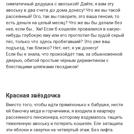
симпатичный дедушка с авоськой! Дайте, я вам эту
авоську в два счета до дома донесу! Что же вы такой
рассеянный! Ого, так вы говорите, это ваша пенсия, то
есть деньги на целый месяц? Что же вы бы делали без
неё, если бы… Хм! Если б кошелёк провалился в какую-
нибудь глубокую яму или его проглотил бы худой серый
пёс, только что здесь пробегавший? Это уже ваш
подъезд, так близко? Нет, нет, я уж донесу!
Если бы я знала, что произойдёт там, за обыкновенной
дверью, обитой простым чёрным дермантином с
блестящими шляпками гвоздиков!
Красная звёздочка
Вместо того, чтобы идти прямёхонько к бабушке, нести
ей баночку мёда и горчичники, я входила в квартиру
рассеянного пенсионера, которому вздумалось тащить
тяжеленную авоську и потерять кошелёк. Еле затащила
эти яблоки и свертки на четвёртый этаж. Без лифта.