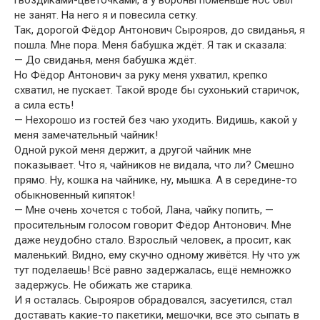
не занят. На него я и повесила сетку.
Так, дорогой Фёдор Антонович Сырояров, до свиданья, я
пошла. Мне пора. Меня бабушка ждёт. Я так и сказала:
— До свиданья, меня бабушка ждёт.
Но Фёдор Антонович за руку меня ухватил, крепко
схватил, не пускает. Такой вроде бы сухонький старичок,
а сила есть!
— Нехорошо из гостей без чаю уходить. Видишь, какой у
меня замечательный чайник!
Одной рукой меня держит, а другой чайник мне
показывает. Что я, чайников не видала, что ли? Смешно
прямо. Ну, кошка на чайнике, ну, мышка. А в середине-то
обыкновенный кипяток!
— Мне очень хочется с тобой, Лана, чайку попить, —
просительным голосом говорит Фёдор Антонович. Мне
даже неудобно стало. Взрослый человек, а просит, как
маленький. Видно, ему скучно одному живётся. Ну что уж
тут поделаешь! Всё равно задержалась, ещё немножко
задержусь. Не обижать же старика.
И я осталась. Сырояров обрадовался, засуетился, стал
доставать какие-то пакетики, мешочки, все это сыпать в