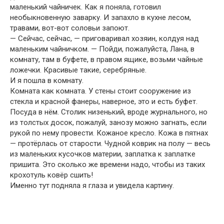
маленький чайничек. Как я поняла, готовил
необыкновенную заварку. И запахло в кухне лесом,
травами, вот-вот соловьи запоют.
— Сейчас, сейчас, — приговаривал хозяин, колдуя над
маленьким чайничком. — Пойди, пожалуйста, Лана, в
комнату, там в буфете, в правом ящике, возьми чайные
ложечки. Красивые такие, серебряные.
И я пошла в комнату.
Комната как комната. У стены стоит сооружение из
стекла и красной фанеры, наверное, это и есть буфет.
Посуда в нём. Столик низенький, вроде журнального, но
из толстых досок, пожалуй, занозу можно загнать, если
рукой по нему провести. Кожаное кресло. Кожа в пятнах
— протёрлась от старости. Чудной коврик на полу — весь
из маленьких кусочков материи, заплатка к заплатке
пришита. Это сколько же времени надо, чтобы из таких
крохотуль ковёр сшить!
Именно тут подняла я глаза и увидела картину.