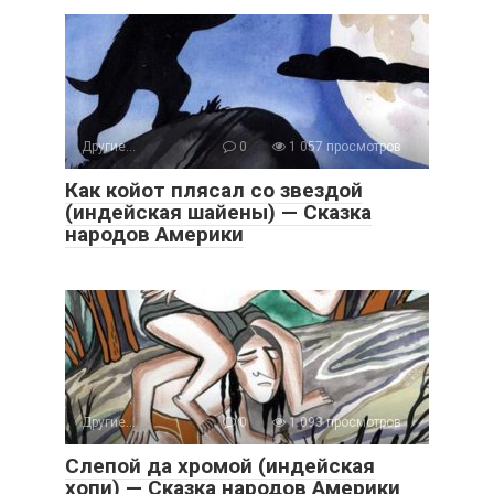
Другие...
0
1 057 просмотров
Как койот плясал со звездой
(индейская шайены) — Сказка
народов Америки
Другие...
0
1 093 просмотров
Слепой да хромой (индейская
хопи) — Сказка народов Америки