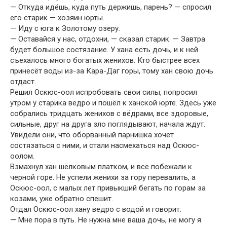
— Откуда идёшь, куда путь держишь, парень? — спросил
его старик — хозяин юрты.
— Иду с юга к Золотому озеру.
— Оставайся у нас, отдохни, — сказал старик. — Завтра
будет большое состязание. У хана есть дочь, и к ней
съехалось много богатых женихов. Кто быстрее всех
принесёт воды из-за Кара-Даг горы, тому хан свою дочь
отдаст.
Решил Оскюс-оол испробовать свои силы, попросил
утром у старика ведро и пошёл к ханской юрте. Здесь уже
собрались тридцать женихов с вёдрами, все здоровые,
сильные, друг на друга зло поглядывают, начала ждут.
Увидели они, что оборванный парнишка хочет
состязаться с ними, и стали насмехаться над Оскюс-
оолом.
Взмахнул хан шёлковым платком, и все побежали к
черной горе. Не успели женихи за гору перевалить, а
Оскюс-оол, с малых лет привыкший бегать по горам за
козами, уже обратно спешит.
Отдал Оскюс-оол хану ведро с водой и говорит:
— Мне пора в путь. Не нужна мне ваша дочь, не могу я