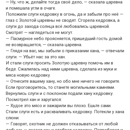
— Ну, что ж, делайте тогда своё дело, — сказала царевна
и помешала угли в очаге.
Положили слуги кедровку в огонь, да и забыли про неё —
глаз с Золотой царевны не сводят. Сгорела кедровка, а
слуги до захода солнца всё любовались царевной.
Смотрят — наглядеться не могут.
— Пасмурное небо проясняется, пришедший гость домой
не возвращается, — сказала царевна.
— Глядя на вас, мы забыли о приказании хана, — отвечали
слуги. — Убьёт нас за это хан.
И стали слуги просить Золотую царевну помочь им в
беде. Сжалилась над ними царевна, сделала из муки и
мяса новую кедровку.
— Отнесите вашему хану, но обо мне ничего не говорите.
Если проговоритесь, то станете могильными камнями.
Вернулись слуги и с поклоном подали хану кедровку.
Посмотрел хан и заругался:
— Худое это мясо и зажарили вы плохо. Ешьте сами.
Стали слуги есть и расхваливать кедровку. Потекли у хана
слюни.
— Говорят, охотник не должен отказываться от любой
добычи, — сказал хан и отобрал кедровку. Попробовал и