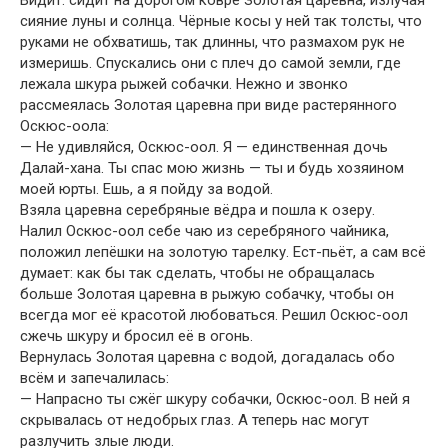
сияние луны и солнца. Чёрные косы у ней так толсты, что
руками не обхватишь, так длинны, что размахом рук не
измеришь. Спускались они с плеч до самой земли, где
лежала шкура рыжей собачки. Нежно и звонко
рассмеялась Золотая царевна при виде растерянного
Оскюс-оола:
— Не удивляйся, Оскюс-оол. Я — единственная дочь
Далай-хана. Ты спас мою жизнь — ты и будь хозяином
моей юрты. Ешь, а я пойду за водой.
Взяла царевна серебряные вёдра и пошла к озеру.
Налил Оскюс-оол себе чаю из серебряного чайника,
положил лепёшки на золотую тарелку. Ест-пьёт, а сам всё
думает: как бы так сделать, чтобы не обращалась
больше Золотая царевна в рыжую собачку, чтобы он
всегда мог её красотой любоваться. Решил Оскюс-оол
сжечь шкуру и бросил её в огонь.
Вернулась Золотая царевна с водой, догадалась обо
всём и запечалилась:
— Напрасно ты сжёг шкуру собачки, Оскюс-оол. В ней я
скрывалась от недобрых глаз. А теперь нас могут
разлучить злые люди.