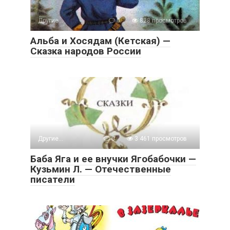
Другие...
0
828 просмотров
Альба и Хосядам (Кетская) —
Сказка народов России
Другие...
0
3 461 просмотров
Баба Яга и ее внучки Ягобабочки —
Кузьмин Л. — Отечественные
писатели