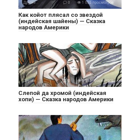
Другие...
0
1 055 просмотров
Как койот плясал со звездой
(индейская шайены) — Сказка
народов Америки
Другие...
0
1 093 просмотров
Слепой да хромой (индейская
хопи) — Сказка народов Америки