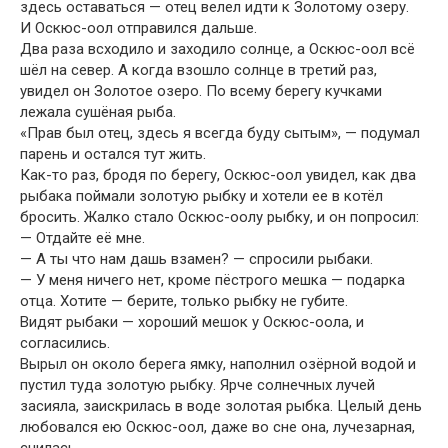
здесь оставаться — отец велел идти к Золотому озеру.
И Оскюс-оол отправился дальше.
Два раза всходило и заходило солнце, а Оскюс-оол всё
шёл на север. А когда взошло солнце в третий раз,
увидел он Золотое озеро. По всему берегу кучками
лежала сушёная рыба.
«Прав был отец, здесь я всегда буду сытым», — подумал
парень и остался тут жить.
Как-то раз, бродя по берегу, Оскюс-оол увидел, как два
рыбака поймали золотую рыбку и хотели ее в котёл
бросить. Жалко стало Оскюс-оолу рыбку, и он попросил:
— Отдайте её мне.
— А ты что нам дашь взамен? — спросили рыбаки.
— У меня ничего нет, кроме пёстрого мешка — подарка
отца. Хотите — берите, только рыбку не губите.
Видят рыбаки — хороший мешок у Оскюс-оола, и
согласились.
Вырыл он около берега ямку, наполнил озёрной водой и
пустил туда золотую рыбку. Ярче солнечных лучей
засияла, заискрилась в воде золотая рыбка. Целый день
любовался ею Оскюс-оол, даже во сне она, лучезарная,
снилась.