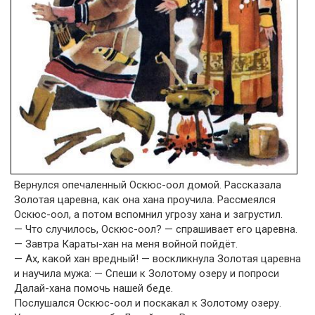
Вернулся опечаленный Оскюс-оол домой. Рассказала
Золотая царевна, как она хана проучила. Рассмеялся
Оскюс-оол, а потом вспомнил угрозу хана и загрустил.
— Что случилось, Оскюс-оол? — спрашивает его царевна.
— Завтра Караты-хан на меня войной пойдёт.
— Ах, какой хан вредный! — воскликнула Золотая царевна
и научила мужа: — Спеши к Золотому озеру и попроси
Далай-хана помочь нашей беде.
Послушался Оскюс-оол и поскакал к Золотому озеру.