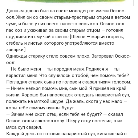
Давным-давно был на свете молодец по имени Оскюс-
оол. Жил он со своим старым-престарым отцом в ветхом
чуме, и было у них всего-навсего семь коз. Оскюс-оол
пас коз и ухаживал за своим старым отцом — готовил
еду, кипятил ему чай с шенне [Шенне — марьин корень,
стебель и листья которого употребляются вместо
заварки.].
Однажды старику стало совсем плохо. Загоревал Оскюс-
оол:
— Не было меня — ты породил меня. Родился я — ты
взрастил меня. Что случилось с тобой, чем помочь тебе?
Погладил старик сына по голове и сказал тихим голосом:
— Ничем нельзя помочь мне, сын мой. Я пришёл на край
жизни. Хорошо бы напоследок отведать наваристый суп,
полежать на мягкой шкуре. Да жаль, скота у нас мало —
козы тебе самому нужны будут.
— Зачем мне скот, отец, если тебя не будет? — сказал
Оскюс-оол и заколол козу. Шкуру отцу постелил, а из
мяса суп сварил.
Каждый день он готовил наваристый суп, кипятил чай с