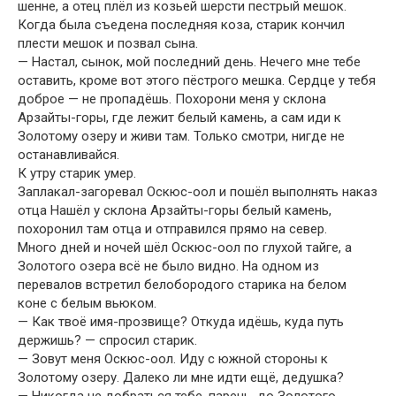
шенне, а отец плёл из козьей шерсти пестрый мешок.
Когда была съедена последняя коза, старик кончил
плести мешок и позвал сына.
— Настал, сынок, мой последний день. Нечего мне тебе
оставить, кроме вот этого пёстрого мешка. Сердце у тебя
доброе — не пропадёшь. Похорони меня у склона
Арзайты-горы, где лежит белый камень, а сам иди к
Золотому озеру и живи там. Только смотри, нигде не
останавливайся.
К утру старик умер.
Заплакал-загоревал Оскюс-оол и пошёл выполнять наказ
отца Нашёл у склона Арзайты-горы белый камень,
похоронил там отца и отправился прямо на север.
Много дней и ночей шёл Оскюс-оол по глухой тайге, а
Золотого озера всё не было видно. На одном из
перевалов встретил белобородого старика на белом
коне с белым вьюком.
— Как твоё имя-прозвище? Откуда идёшь, куда путь
держишь? — спросил старик.
— Зовут меня Оскюс-оол. Иду с южной стороны к
Золотому озеру. Далеко ли мне идти ещё, дедушка?
— Никогда не добраться тебе, парень, до Золотого