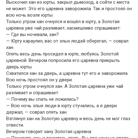
Выскочил хан из юрты, закрыл дымоход, а сойти с места
не может. Это его царевна заворожила. Так и простоял он
всю ночь возле юрты.
Только утром хан очнулся и вошёл в юрту, а Золотая
царевна уже чай разливает, насмешливо спрашивает:
— Где вы ночевали, хан?
— Юрту караулил, вас от злых людей оберегал, — соврал
хан.
Опять весь день просидел в юрте, любуясь Золотой
царевной. Вечером попросила его царевна прикрыть
дверь юрты.
Схватился хан за дверь, а царевна тут его и заворожила.
Всю ночь простоял он у двери.
Только утром очнулся хан. А Золотая царевна уже чай
разливает и спрашивает:
— Почему вы спать не ложились?
— Всю ночь злые люди в юрту стучались, а я двери
держал, — соврал опять хан.
Взглянул хан на Золотую царевну и весь день не мог глаз
отвести.
Вечером говорит хану Золотая царевна:
— Покурите, хан, и ложитесь спать. Вы две ночи не спали.