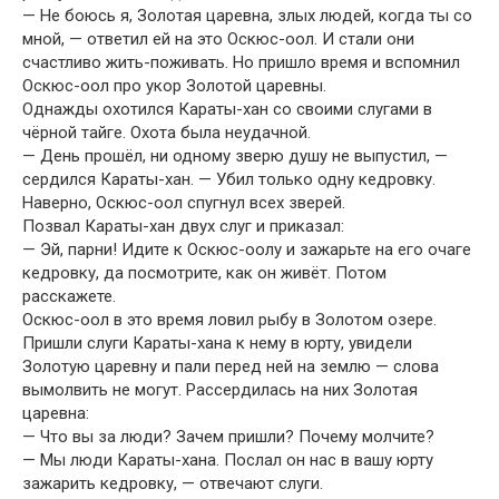
— Не боюсь я, Золотая царевна, злых людей, когда ты со
мной, — ответил ей на это Оскюс-оол. И стали они
счастливо жить-поживать. Но пришло время и вспомнил
Оскюс-оол про укор Золотой царевны.
Однажды охотился Караты-хан со своими слугами в
чёрной тайге. Охота была неудачной.
— День прошёл, ни одному зверю душу не выпустил, —
сердился Караты-хан. — Убил только одну кедровку.
Наверно, Оскюс-оол спугнул всех зверей.
Позвал Караты-хан двух слуг и приказал:
— Эй, парни! Идите к Оскюс-оолу и зажарьте на его очаге
кедровку, да посмотрите, как он живёт. Потом
расскажете.
Оскюс-оол в это время ловил рыбу в Золотом озере.
Пришли слуги Караты-хана к нему в юрту, увидели
Золотую царевну и пали перед ней на землю — слова
вымолвить не могут. Рассердилась на них Золотая
царевна:
— Что вы за люди? Зачем пришли? Почему молчите?
— Мы люди Караты-хана. Послал он нас в вашу юрту
зажарить кедровку, — отвечают слуги.