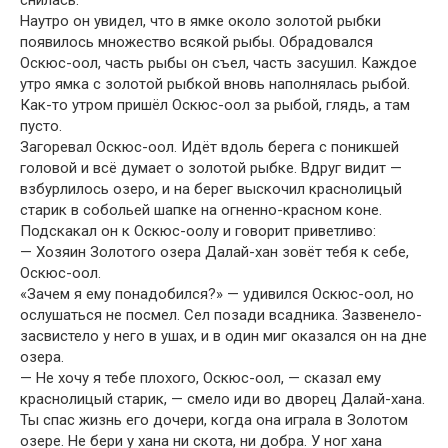
Наутро он увидел, что в ямке около золотой рыбки
появилось множество всякой рыбы. Обрадовался
Оскюс-оол, часть рыбы он съел, часть засушил. Каждое
утро ямка с золотой рыбкой вновь наполнялась рыбой.
Как-то утром пришёл Оскюс-оол за рыбой, глядь, а там
пусто.
Загоревал Оскюс-оол. Идёт вдоль берега с поникшей
головой и всё думает о золотой рыбке. Вдруг видит —
взбурлилось озеро, и на берег выскочил краснолицый
старик в собольей шапке на огненно-красном коне.
Подскакал он к Оскюс-оолу и говорит приветливо:
— Хозяин Золотого озера Далай-хан зовёт тебя к себе,
Оскюс-оол.
«Зачем я ему понадобился?» — удивился Оскюс-оол, но
ослушаться не посмел. Сел позади всадника. Зазвенело-
засвистело у него в ушах, и в один миг оказался он на дне
озера.
— Не хочу я тебе плохого, Оскюс-оол, — сказал ему
краснолицый старик, — смело иди во дворец Далай-хана.
Ты спас жизнь его дочери, когда она играла в Золотом
озере. Не бери у хана ни скота, ни добра. У ног хана