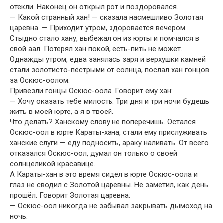
отекли. Наконец он открыл рот и поздоровался.
— Какой странный хан! — сказала насмешливо Золотая
царевна. — Приходит утром, здоровается вечером.
Стыдно стало хану, выбежал он из юрты и помчался в
свой аал. Потерял хан покой, есть-пить не может.
Однажды утром, едва занялась заря и верхушки камней
стали золотисто-пёстрыми от солнца, послал хан гонцов
за Оскюс-оолом.
Привезли гонцы Оскюс-оола. Говорит ему хан:
— Хочу оказать тебе милость. Три дня и три ночи будешь
жить в моей юрте, а я в твоей.
Что делать? Ханскому слову не поперечишь. Остался
Оскюс-оол в юрте Караты-хана, стали ему прислуживать
ханские слуги — еду подносить, араку наливать. От всего
отказался Оскюс-оол, думал он только о своей
солнцеликой красавице.
А Караты-хан в это время сидел в юрте Оскюс-оола и
глаз не сводил с Золотой царевны. Не заметил, как день
прошёл. Говорит Золотая царевна:
— Оскюс-оол никогда не забывал закрывать дымоход на
ночь.