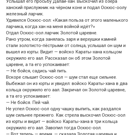
Услышал его просьбу Далай-хан. Выскочил из озера
ханский прислужник на чёрном коне и подал Оскюс-оолу
железный ларчик.
Удивился Оскюс-оол: «Какая польза от этого маленького
ларчика, когда хан на меня войной идёт?»
Отдал Оскюс-оол ларчик Золотой царевне.
Рано утром, когда занялась заря и верхушки камней
стали золотисто-пёстрыми от солнца, услышал он шум и
вышел из юрты. Видит — войско Караты-хана кольцом
окружило его аал. Рассказал он об этом Золотой
царевне, а та его успокаивает:
— Не бойся, садись чай пить.
Вскоре слышит Оскюс-оол — шум стал еще сильнее.
Выбежал он из юрты и увидел: войско Караты-хана в два
кольца окружило его аал. Закричал он Золотой царевне,
а та его успокаивает:
— Не бойся. Пей чай.
Не успел Оскюс-оол одну чашку выпить, как раздался
шум сильнее прежнего. Как стрела выскочил Оскюс-оол
из юрты и видит — войско Караты-хана в три кольца
окружило его аал. Завопил тогда Оскюс-оол.
— Вот теперь — время, — сказала Золотая царевна и