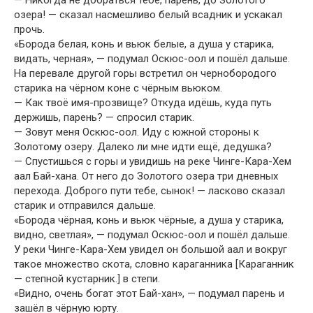
озера! — сказал насмешливо белый всадник и ускакал
прочь.
«Борода белая, конь и вьюк белые, а душа у старика,
видать, черная», — подумал Оскюс-оол и пошёл дальше.
На перевале другой горы встретил он чернобородого
старика на чёрном коне с чёрным вьюком.
— Как твоё имя-прозвище? Откуда идёшь, куда путь
держишь, парень? — спросил старик.
— Зовут меня Оскюс-оол. Иду с южной стороны к
Золотому озеру. Далеко ли мне идти ещё, дедушка?
— Спустишься с горы и увидишь на реке Чинге-Кара-Хем
аал Бай-хана. От него до Золотого озера три дневных
перехода. Доброго пути тебе, сынок! — ласково сказал
старик и отправился дальше.
«Борода чёрная, конь и вьюк чёрные, а душа у старика,
видно, светлая», — подумал Оскюс-оол и пошёл дальше.
У реки Чинге-Кара-Хем увидел он большой аал и вокруг
такое множество скота, словно караганника [Караганник
— степной кустарник.] в степи.
«Видно, очень богат этот Бай-хан», — подумал парень и
зашёл в чёрную юрту.