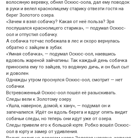
волосяную веревку, обнял Оскюс-оола, дал ему поводок
в руки и велел краснолицему старику отвезти гостя на
берег Золотого озера.
«Зачем я взял собачку? Какая от неё польза? Зря
послушался краснолицего старика», — подумал Оскюс-
оол и отпустил собачку.
А собачка тотчас побежала в лес и скоро вернулась
обратно с зайцем в зубах.
«Умная собачка», — подумал Оскюс-оол, наевшись
вдоволь жареной зайчатины. Так каждый день собачка
приносила ему то зайцев, то водяную дичь, и он был сыт
и доволен.
Однажды утром проснулся Оскюс-оол, смотрит — нет
собачки.
Встревоженный Оскюс-оол пошёл её разыскивать.
Следы вели к Золотому озеру.
«Ушла, наверное, домой, к хану», — подумал он и
запечалился. Идёт он вдоль берега и вдруг опять видит
собачьи следы, но теперь они идут уже от озера.
Следы привели его к большой юрте. Робко вошёл Оскюс-
оол в юрту и замер от удивления.
Видит: сидит на дорогом ковре Золотая царевна, излучая