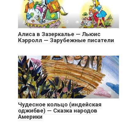
Другие...
0
2 039 просмотров
Алиса в Зазеркалье — Льюис
Кэрролл — Зарубежные писатели
Другие...
0
683 просмотров
Чудесное кольцо (индейская
оджибве) — Сказка народов
Америки