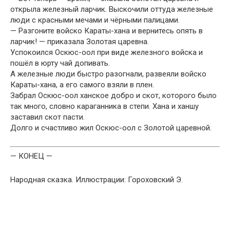
открыла железный ларчик. Выскочили оттуда железные
люди с красными мечами и чёрными палицами.
— Разгоните войско Караты-хана и вернитесь опять в
ларчик! — приказала Золотая царевна.
Успокоился Оскюс-оол при виде железного войска и
пошёл в юрту чай допивать.
А железные люди быстро разогнали, развеяли войско
Караты-хана, а его самого взяли в плен.
Забрал Оскюс-оол ханское добро и скот, которого было
так много, словно караганника в степи. Хана и ханшу
заставил скот пасти.
Долго и счастливо жил Оскюс-оол с Золотой царевной.
— КОНЕЦ —
Народная сказка. Иллюстрации: Гороховский Э.