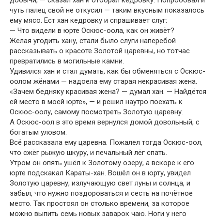
чуть палец свой не откусил — таким вкусным показалось
ему мясо. Ест хан кедровку и спрашивает слуг:
— Что видели в юрте Оскюс-оола, как он живёт?
Желая угодить хану, стали было слуги наперебой
рассказывать о красоте Золотой царевны, но тотчас
превратились в могильные камни.
Удивился хан и стал думать, как бы обменяться с Оскюс-
оолом жёнами — надоела ему старая некрасивая жена.
«Зачем бедняку красивая жена? — думал хан. — Найдётся
ей место в моей юрте», — и решил наутро поехать к
Оскюс-оолу, самому посмотреть Золотую царевну.
А Оскюс-оол в это время вернулся домой довольный, с
богатым уловом.
Всё рассказала ему царевна. Пожалел тогда Оскюс-оол,
что сжёг рыжую шкуру, и печальный лёг спать.
Утром он опять ушёл к Золотому озеру, а вскоре к его
юрте подскакал Караты-хан. Вошёл он в юрту, увидел
Золотую царевну, излучающую свет луны и солнца, и
забыл, что нужно поздороваться и сесть на почётное
место. Так простоял он столько времени, за которое
можно выпить семь новых заварок чаю. Ноги у него