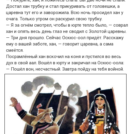
Достал хан трубку и стал прикуривать от головешки, а
царевна тут его и заворожила. Всю ночь просидел хан у
очага. Только утром он раскурил свою трубку.
— Я за огнём смотрел, чтобы в юрте тепло было, — соврал
хан и опять весь день глаз не сводил с Золотой царевны.
— Три дня прошло. Сейчас Оскюс-оол придёт. Расскажу
ему о вашей заботе, хан, — говорит царевна, а сама
смеётся.
Посрамлённый хан вскочил на коня и пустился во весь
дух в свой аал. Вошёл в юрту и закричал на Оскюс-оола:
— Пошёл вон, несчастный. Завтра пойду на тебя войной.