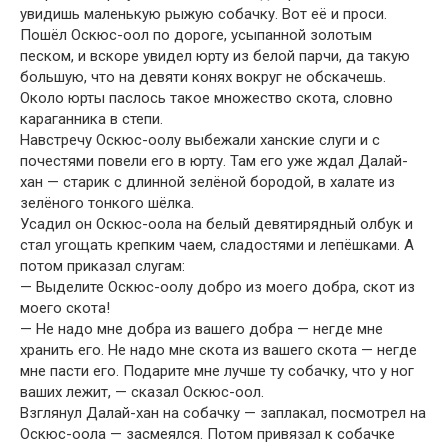
увидишь маленькую рыжую собачку. Вот её и проси.
Пошёл Оскюс-оол по дороге, усыпанной золотым
песком, и вскоре увидел юрту из белой парчи, да такую
большую, что на девяти конях вокруг не обскачешь.
Около юрты паслось такое множество скота, словно
караганника в степи.
Навстречу Оскюс-оолу выбежали ханские слуги и с
почестями повели его в юрту. Там его уже ждал Далай-
хан — старик с длинной зелёной бородой, в халате из
зелёного тонкого шёлка.
Усадил он Оскюс-оола на белый девятирядный олбук и
стал угощать крепким чаем, сладостями и лепёшками. А
потом приказал слугам:
— Выделите Оскюс-оолу добро из моего добра, скот из
моего скота!
— Не надо мне добра из вашего добра — негде мне
хранить его. Не надо мне скота из вашего скота — негде
мне пасти его. Подарите мне лучше ту собачку, что у ног
ваших лежит, — сказал Оскюс-оол.
Взглянул Далай-хан на собачку — заплакал, посмотрел на
Оскюс-оола — засмеялся. Потом привязал к собачке