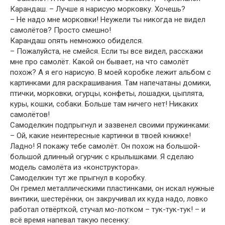
Карандаш. – Лучше я нарисую морковку. Хочешь?
– Не надо мне морковки! Неужели ты никогда не видел
самолётов? Просто смешно!
Карандаш опять немножко обиделся.
– Пожалуйста, не смейся. Если ты все видел, расскажи
мне про самолёт. Какой он бывает, на что самолёт
похож? А я его нарисую. В моей коробке лежит альбом с
картинками для раскрашивания. Там напечатаны домики,
птички, морковки, огурцы, конфеты, лошадки, цыплята,
куры, кошки, собаки. Больше там ничего нет! Никаких
самолётов!
Самоделкин подпрыгнул и зазвенел своими пружинками:
– Ой, какие неинтересные картинки в твоей книжке!
Ладно! Я покажу тебе самолёт. Он похож на большой-
большой длинный огурчик с крылышками. Я сделаю
модель самолёта из «конструктора».
Самоделкин тут же прыгнул в коробку.
Он гремел металлическими пластинками, он искал нужные
винтики, шестерёнки, он закручивал их куда надо, ловко
работал отвёрткой, стучал мо-лотком – тук-тук-тук! – и
всё время напевал такую песенку: