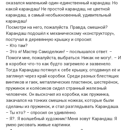
оказался маленький один-единственный карандаш. Но
какой карандаш! Не простой карандаш, не цветной
карандаш, а самый необыкновенный, удивительный
карандаш!
Посмотри на него, пожалуйста. Правда, смешной?
Карандаш подошёл к механическому «конструктору»,
постучал в деревянную крышку и спросил:
– Кто там?
– Это я! Мастер Самоделкин! – послышался ответ. –
Помоги мне, пожалуйста, выбраться. Никак не могу!.. – И
в коробке что-то как будто загремело и зазвенело.
Тогда Карандаш потянул к себе крышку, отодвинул её и
заглянул через край коробки. Среди разных блестящих
винтиков и гаек, металлических пластинок, шестерёнок,
пружинок и колёсиков сидел странный железный
человечек. Он выскочил из коробки, как пружинка,
закачался на тонких смешных ножках, которые были
сделаны из пружинок, и стал разглядывать Карандаша.
– Ты кто? – спросил он удивлённо.
– Я?.. Я волшебный художник! Меня зовут Карандаш. Я
умею рисовать живые картинки.