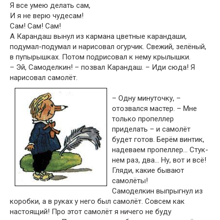
Я все умею делать сам,
И я не верю чудесам!
Сам! Сам! Сам!
А Карандаш вынул из кармана цветные карандаши,
подумал-подумал и нарисовал огурчик. Свежий, зелёный,
в пупырышках. Потом подрисовал к нему крылышки.
– Эй, Самоделкин! – позвал Карандаш. – Иди сюда! Я
нарисовал самолёт.
– Одну минуточку, –
отозвался мастер. – Мне
только пропеллер
приделать – и самолёт
будет готов. Берём винтик,
надеваем пропеллер… Стук-
нем раз, два… Ну, вот и всё!
Гляди, какие бывают
самолёты!
Самоделкин выпрыгнул из
коробки, а в руках у него был самолёт. Совсем как
настоящий! Про этот самолёт я ничего не буду