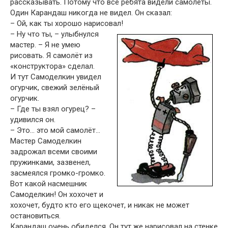
рассказывать. Потому что все ребята видели самолёты.
Один Карандаш никогда не видел. Он сказал:
– Ой, как ты хорошо нарисовал!
– Ну что ты, – улыбнулся
мастер. – Я не умею
рисовать. Я самолёт из
«конструктора» сделал.
И тут Самоделкин увидел
огурчик, свежий зелёный
огурчик.
– Где ты взял огурец? –
удивился он.
– Это… это мой самолёт…
Мастер Самоделкин
задрожал всеми своими
пружинками, зазвенел,
засмеялся громко-громко.
Вот какой насмешник
Самоделкин! Он хохочет и
хохочет, будто кто его щекочет, и никак не может
остановиться.
Карандаш очень обиделся. Он тут же нарисовал на стенке