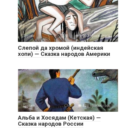
Другие...
0
1 093 просмотров
Слепой да хромой (индейская
хопи) — Сказка народов Америки
Другие...
0
828 просмотров
Альба и Хосядам (Кетская) —
Сказка народов России