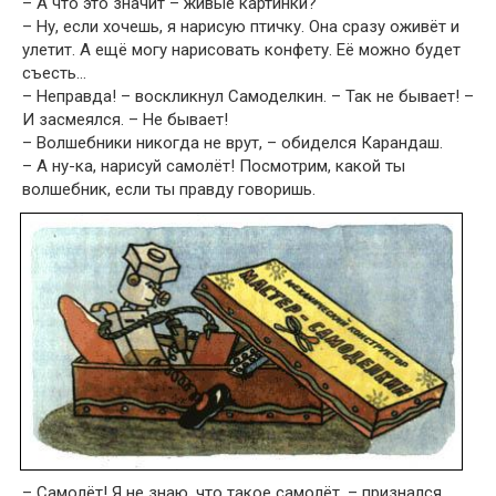
– А что это значит – живые картинки?
– Ну, если хочешь, я нарисую птичку. Она сразу оживёт и
улетит. А ещё могу нарисовать конфету. Её можно будет
съесть…
– Неправда! – воскликнул Самоделкин. – Так не бывает! –
И засмеялся. – Не бывает!
– Волшебники никогда не врут, – обиделся Карандаш.
– А ну-ка, нарисуй самолёт! Посмотрим, какой ты
волшебник, если ты правду говоришь.
– Самолёт! Я не знаю, что такое самолёт, – признался