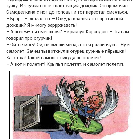
тучку. Из тучки пошёл настоящий дождик. Он промочил
Самоделкина с ног до головы, и тот перестал смеяться.
– Бррр… – сказал он. – Откуда взялся этот противный
дождик? Я м-могу заррржаветь!
– А почему ты смеёшься? – крикнул Карандаш. – Ты сам
говорил про огурчик!
– Ой, не могу! Ой, не смеши меня, а то я развинчусь… Ну и
самолёт! Зачем ты воткнул в огурец куриные пёрышки!
Ха-ха-ха! Такой самолёт никуда не полетит!
– А вот и полетит! Крылья полетят, и самолёт полетит.