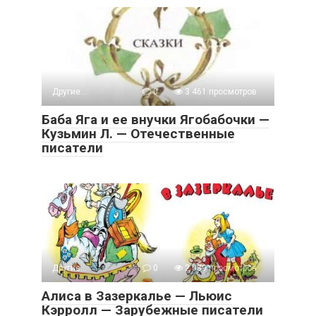
Другие...
0
3 461 просмотров
Баба Яга и ее внучки Ягобабочки —
Кузьмин Л. — Отечественные
писатели
Другие...
0
2 039 просмотров
Алиса в Зазеркалье — Льюис
Кэрролл — Зарубежные писатели