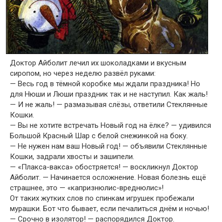
Доктор Айболит лечил их шоколадками и вкусным
сиропом, но через неделю развёл руками:
— Весь год в тёмной коробке мы ждали праздника! Но
для Нюши и Люши праздник так и не наступил. Как жаль!
— И не жаль! — размазывая слёзы, ответили Стеклянные
Кошки.
— Вы не хотите встречать Новый год на ёлке? — удивился
Большой Красный Шар с белой снежинкой на боку.
— Не нужен нам ваш Новый год! — объявили Стеклянные
Кошки, задрали хвосты и зашипели.
— «Плакса-вакса» обостряется! — воскликнул Доктор
Айболит. — Начинается осложнение. Новая болезнь ещё
страшнее, это — «капризнюлис-вреднюлис»!
От таких жутких слов по спинкам игрушек пробежали
мурашки. Бот что бывает, если печалиться днём и ночью!
— Срочно в изолятор! — распорядился Доктор.