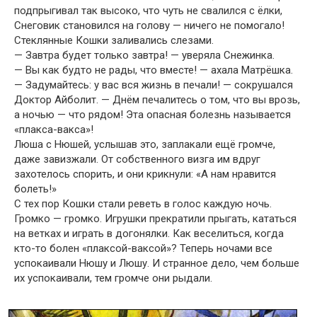
подпрыгивал так высоко, что чуть не свалился с ёлки,
Снеговик становился на голову — ничего не помогало!
Стеклянные Кошки заливались слезами.
— Завтра будет только завтра! — уверяла Снежинка.
— Вы как будто не рады, что вместе! — ахала Матрёшка.
— Задумайтесь: у вас вся жизнь в печали! — сокрушался
Доктор Айболит. — Днём печалитесь о том, что вы врозь,
а ночью — что рядом! Эта опасная болезнь называется
«плакса-вакса»!
Люша с Нюшей, услышав это, заплакали ещё громче,
даже завизжали. От собственного визга им вдруг
захотелось спорить, и они крикнули: «А нам нравится
болеть!»
С тех пор Кошки стали реветь в голос каждую ночь.
Громко — громко. Игрушки прекратили прыгать, кататься
на ветках и играть в догонялки. Как веселиться, когда
кто-то болен «плаксой-ваксой»? Теперь ночами все
успокаивали Нюшу и Люшу. И странное дело, чем больше
их успокаивали, тем громче они рыдали.