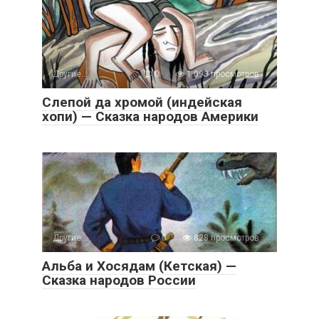
Другие...
0
1 093 просмотров
Слепой да хромой (индейская
хопи) — Сказка народов Америки
Другие...
0
828 просмотров
Альба и Хосядам (Кетская) —
Сказка народов России