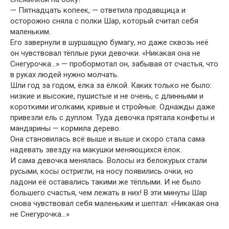
— Пятнадцать копеек, — ответила продавщица и
осторожно сняла с полки Шар, который считал себя
маленьким.
Его завернули в шуршащую бумагу, но даже сквозь неё
он чувствовал тёплые руки девочки. «Никакая она не
Снегурочка…» — пробормотал он, забывая от счастья, что
в руках людей нужно молчать.
Шли год за годом, ёлка за ёлкой. Каких только не было:
низкие и высокие, пушистые и не очень, с длинными и
короткими иголками, кривые и стройные. Однажды даже
привезли ель с дуплом. Туда девочка прятала конфеты и
мандарины — кормила дерево.
Она становилась всё выше и выше и скоро стала сама
надевать звезду на макушки меняющихся ёлок.
И сама девочка менялась. Волосы из белокурых стали
русыми, косы остригли, на носу появились очки, но
ладони её оставались такими же тёплыми. И не было
большего счастья, чем лежать в них! В эти минуты Шар
снова чувствовал себя маленьким и шептал: «Никакая она
не Снегурочка…»