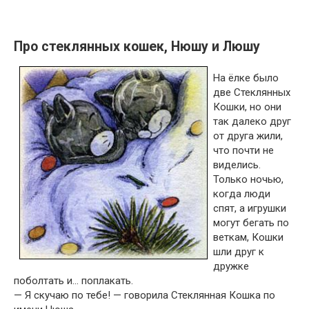
Про стеклянных кошек, Нюшу и Люшу
На ёлке было
две Стеклянных
Кошки, но они
так далеко друг
от друга жили,
что почти не
виделись.
Только ночью,
когда люди
спят, а игрушки
могут бегать по
веткам, Кошки
шли друг к
дружке
поболтать и… поплакать.
— Я скучаю по тебе! — говорила Стеклянная Кошка по