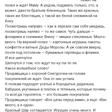
полке и ждёт Маму. А рядом, подумать только, сто, а
может, двести братьев-близнецов. Таких же красных,
таких же блестящих, с такой же белой снежинкой на
боку.
Посмотришь направо — как в зеркале сам себя увидишь,
посмотришь налево — то же самое. Чуть дальше —
фонарики и снежинки. Внизу — мишки стеклянные. Много-
много. На верхней полке — картонные игрушки, пакеты
конфетти и ватные Деды Морозы. А уж совсем вверху,
почти под потолком — бумажные гирлянды и флажки.
И все шепчутся.
Шепчутся о том, что ждут по-ку-па-те-ля.
Какое волшебное слово!
Продавщица с короной Снегурочки на голове
покупателей не ждёт. Она от них устала.
К полкам подходят усатые и бородатые дяденьки,
бабушки, укутанные в платки, и тётеньки, которые почему-
то всегда торопятся, — это большие покупатели.
Продавщица говорит: «Все цены перед вами», а ещё: «Вас
много, а я одна».
Красный Шар соглашается. Игрушек очень много. И