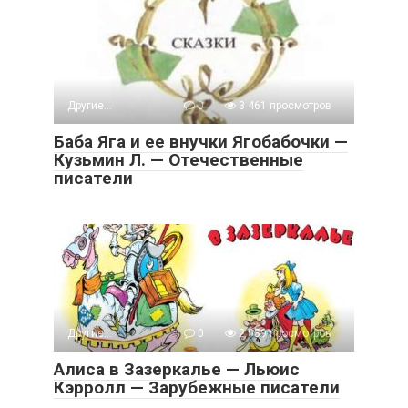
Другие...
0
3 461 просмотров
Баба Яга и ее внучки Ягобабочки —
Кузьмин Л. — Отечественные
писатели
Другие...
0
2 039 просмотров
Алиса в Зазеркалье — Льюис
Кэрролл — Зарубежные писатели