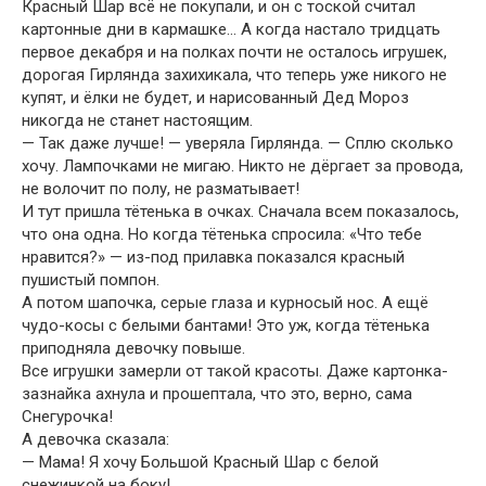
Красный Шар всё не покупали, и он с тоской считал
картонные дни в кармашке… А когда настало тридцать
первое декабря и на полках почти не осталось игрушек,
дорогая Гирлянда захихикала, что теперь уже никого не
купят, и ёлки не будет, и нарисованный Дед Мороз
никогда не станет настоящим.
— Так даже лучше! — уверяла Гирлянда. — Сплю сколько
хочу. Лампочками не мигаю. Никто не дёргает за провода,
не волочит по полу, не разматывает!
И тут пришла тётенька в очках. Сначала всем показалось,
что она одна. Но когда тётенька спросила: «Что тебе
нравится?» — из-под прилавка показался красный
пушистый помпон.
А потом шапочка, серые глаза и курносый нос. А ещё
чудо-косы с белыми бантами! Это уж, когда тётенька
приподняла девочку повыше.
Все игрушки замерли от такой красоты. Даже картонка-
зазнайка ахнула и прошептала, что это, верно, сама
Снегурочка!
А девочка сказала:
— Мама! Я хочу Большой Красный Шар с белой
снежинкой на боку!