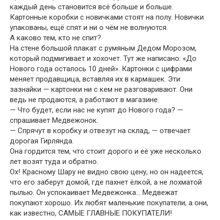
каждый день становится всё больше и больше.
Картонные коробки с новичками стоят на полу. Новички
упакованы, ещё спят и ни о чём не волнуются.
А каково тем, кто не спит?
На стене большой плакат с румяным Дедом Морозом,
который подмигивает и хохочет. Тут же написано: «До
Нового года осталось 10 дней». Картонки с цифрами
меняет продавщица, вставляя их в кармашек. Эти
зазнайки — картонки ни с кем не разговаривают. Они
ведь не продаются, а работают в магазине.
— Что будет, если нас не купят до Нового года? —
спрашивает Медвежонок.
— Спрячут в коробку и отвезут на склад, — отвечает
дорогая Гирлянда.
Она гордится тем, что стоит дорого и её уже несколько
лет возят туда и обратно.
Ох! Красному Шару не видно свою цену, но он надеется,
что его заберут домой, где пахнет ёлкой, а не лохматой
пылью. Он успокаивает Медвежонка… Медвежат
покупают хорошо. Их любят маленькие покупатели, а они,
как известно, САМЫЕ ГЛАВНЫЕ ПОКУПАТЕЛИ!