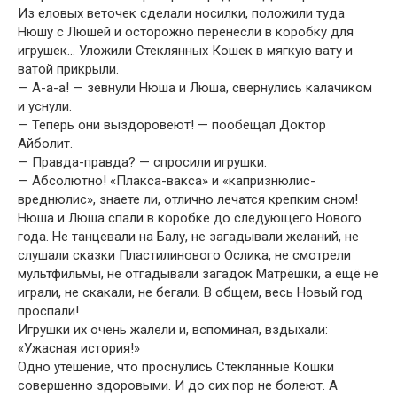
Из еловых веточек сделали носилки, положили туда
Нюшу с Люшей и осторожно перенесли в коробку для
игрушек… Уложили Стеклянных Кошек в мягкую вату и
ватой прикрыли.
— А-а-а! — зевнули Нюша и Люша, свернулись калачиком
и уснули.
— Теперь они выздоровеют! — пообещал Доктор
Айболит.
— Правда-правда? — спросили игрушки.
— Абсолютно! «Плакса-вакса» и «капризнюлис-
вреднюлис», знаете ли, отлично лечатся крепким сном!
Нюша и Люша спали в коробке до следующего Нового
года. Не танцевали на Балу, не загадывали желаний, не
слушали сказки Пластилинового Ослика, не смотрели
мультфильмы, не отгадывали загадок Матрёшки, а ещё не
играли, не скакали, не бегали. В общем, весь Новый год
проспали!
Игрушки их очень жалели и, вспоминая, вздыхали:
«Ужасная история!»
Одно утешение, что проснулись Стеклянные Кошки
совершенно здоровыми. И до сих пор не болеют. А