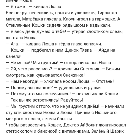
имени Нюша.
— Я тоже… — кивала Люша.
Все вокруг веселились, прыгая и улюлюкая, Гирлянда
мигала, Матрёшка плясала, Клоун играл на гармошке. А
Стеклянные Кошки сидели рядышком и вздыхали.
— Я весь день думаю о тебе! — утирая хвостиком слёзы,
шептала Нюша.
— Ага… — кивала Люша и тёрла глаза лапками.
— Кошки! — подбегал к ним Щенок Тявка. — Айда на
качели!
— Не мешай! Мы грустим! — отворачивалась Нюша.
— Эй, чего расселись? — кричал им Снеговик. — Бежим
смотреть, как кувыркается Снежинка!
— Нам некогда! — хлюпала носом Люша. — Отстань!
— Почему вы плачете? — удивлялись игрушки.
— Потому что мы соскучились! — всхлипывали Кошки.
— Так вы же встретились! Радуйтесь!
— Мы грустим оттого, что не увидимся днём! — начинали
стучать хвостами Нюша и Люша. Причём с Нюшиного,
мокрого от слёз, летели брызги.
Чтобы развеселить Кошек, Доктор Айболит жонглировал
стетоскопом и баночкой с витаминками, Зелёный Шарик