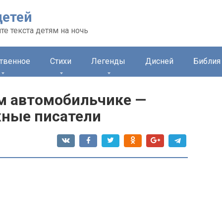
детей
те текста детям на ночь
ственное
Стихи
Легенды
Дисней
Библия 
м автомобильчике —
жные писатели