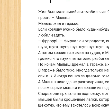
Жил-был маленький автомобильчик. Он
просто — Малыш.
Малыш жил в гараже.
Если хозяину нужно было куда-нибудь
любил ездить.
— Фррррр!.. — фыркал он от радости, к
шуга, шуга, шуга, шуг-шуг-шуг-шуг-шуг
А потом хозяин нажимал на гудок, и М
громко, что пауки на потолке разбега
По ночам Малыш дремал в гараже, а х
В гараже было тихо. Иногда только ка
спи-и…» Иногда кошка за дверью гово
А Малыш никогда не разговаривал, есл
ночам серые мышки вылезали из подп
Сперва они прыгали на подножку, а от
мышей были крошечные лапки, котор
щекотно, что ему захотелось вскрикну