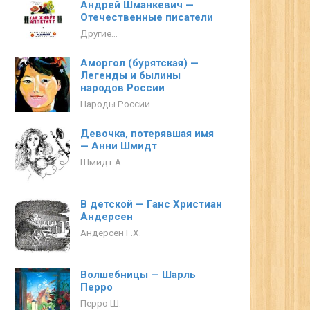
Андрей Шманкевич —
Отечественные писатели
Другие...
Аморгол (бурятская) —
Легенды и былины
народов России
Народы России
Девочка, потерявшая имя
— Анни Шмидт
Шмидт А.
В детской — Ганс Христиан
Андерсен
Андерсен Г.Х.
Волшебницы — Шарль
Перро
Перро Ш.