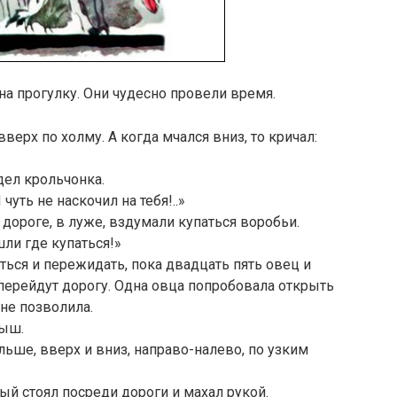
на прогулку. Они чудесно провели время.
верх по холму. А когда мчался вниз, то кричал:
ел крольчонка.
уть не наскочил на тебя!..»
дороге, в луже, вздумали купаться воробьи.
ли где купаться!»
ься и пережидать, пока двадцать пять овец и
 перейдут дорогу. Одна овца попробовала открыть
не позволила.
лыш.
льше, вверх и вниз, направо-налево, по узким
й стоял посреди дороги и махал рукой.