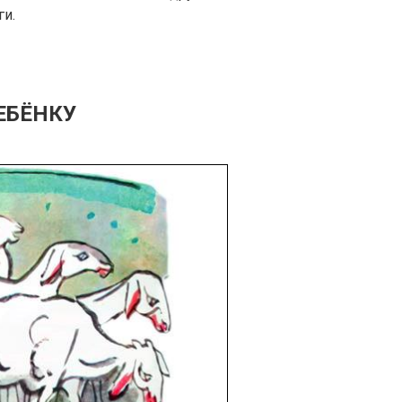
ги.
ЕБЁНКУ