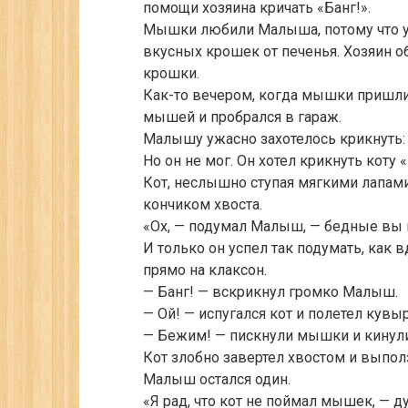
помощи хозяина кричать «Банг!».
Мышки любили Малыша, потому что у 
вкусных крошек от печенья. Хозяин о
крошки.
Как-то вечером, когда мышки пришли 
мышей и пробрался в гараж.
Малышу ужасно захотелось крикнуть:
Но он не мог. Он хотел крикнуть коту 
Кот, неслышно ступая мягкими лапам
кончиком хвоста.
«Ох, — подумал Малыш, — бедные вы 
И только он успел так подумать, как в
прямо на клаксон.
— Банг! — вскрикнул громко Малыш.
— Ой! — испугался кот и полетел кувы
— Бежим! — пискнули мышки и кинули
Кот злобно завертел хвостом и выполз
Малыш остался один.
«Я рад, что кот не поймал мышек, — д