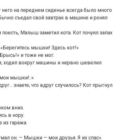
него на переднем сиденье всегда было много
бычно съедал свой завтрак в машине и ронял
поесть, Малыш заметил кота. Кот почуял запах
 «Берегитесь мышки! Здесь кот!»
«Брысь!» и тоже не мог.
и, ходил вокруг машины и нервно шевелил
мои мышки!..»
друг… знаете, что вдруг случилось? Кот прыгнул
рком вниз.
сь в нору.
 из гаража.
умал он. — Мышки — мои друзья. Я их спас».