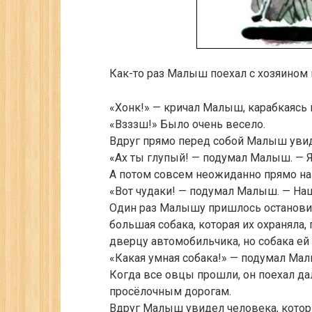
Как-то раз Малыш поехал с хозяином 
«Хонк!» — кричал Малыш, карабкаясь в
«Взззш!» Было очень весело.
Вдруг прямо перед собой Малыш увид
«Ах ты глупый! — подумал Малыш. — Я ч
А потом совсем неожиданно прямо на 
«Вот чудаки! — подумал Малыш. — Наш
Один раз Малышу пришлось остановит
большая собака, которая их охраняла,
дверцу автомобильчика, но собака ей 
«Какая умная собака!» — подумал Ма
Когда все овцы прошли, он поехал да
просёлочным дорогам.
Вдруг Малыш увидел человека, которы