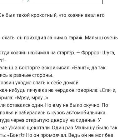
 был такой крохотный, что хозяин звал его
 ехать, он приходил за ним в гараж. Малыш очень
огда хозяин нажимал на стартер. — Фррррр! Шуга,
!..
алыш в восторге вскрикивал: «Банг!», да так
лись в разные стороны.
озяин уходил спать к себе домой.
кая-нибудь пичужка на чердаке говорила: «Спи-и,
рила: «Мряу, мряу…»
и оставался один. Но ему не было скучно. По
олья и забирались в кузов автомобильчика.
туда через открытую дверцу на сиденье. У
ые ужасно щекотали. Один раз Малышу было так
ть: «Банг!» Но он промолчал. Ведь он не мог без