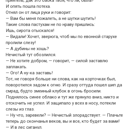
приятель, дак это бабка твоя, что ли, была?
И опять пошла потеха.
Отнял он от лица руки и говорит:
— Вам бы меня пожалеть, а не шутки шутить!
Такие слова пастухам не по нраву пришлись:
Ишь, сирота отыскался!
— Видали! Хочет, зверюга, чтоб мы по евонной старухе
пролили слезу!
— А дубины не хошь?
Нечистый тут обозлился.
— Не хотите добром, — говорит, — силой заставлю
заплакать.
— Ого! А ну-ка заставь!
Тот, не говоря больше ни слова, как на корточках был,
поворотился задом к огню. И сразу оттуда пошел шип да
смрад, будто змеиный клубок в огонь бросили.
Поднялось синее облако и тут же прянуло вниз, никто и
отскочить не успел. И защипало у всех в носу, потекли
слезы из глаз.
— Ну что, заревели? — Нечистый злорадствует. — Плачьте
теперь до скончанья веков, вы и все, кто будет за вами!
— И в лес сиганул.