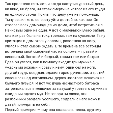
Так пролетело пять лет, и когда наступил урочный день,
ни вино, ни брага, ни страх смерти не исторг из его груди
ни единого стона. Поняв, что делу уже не поможешь,
Тыну решил хоть со свету уйти достойно, как все. Он
отослал всех домочадцев из дома, чтоб встретиться с
Нечистым один на один. А вот о маленькой Вийю забыл,
она как раз была на току, грелась там на сушильне. Тыну
притащил в дом охапку соломы, разостлал на полу,
улегся и стал смерти ждать. В те времена все эстонцы
встречали свой смертный час на соломе — правый и
виноватый, богатый и бедный, хозяин там или батрак.
Едва он улегся, как в комнату входят три мужика с
ужасными рожами и сразу к нему: один сел на ноги,
другой грудь оседлал, сдавил горло ручищами, а третий
склонился над изголовьем, держа наготове мешочек из
бычьего пузыря. И вот уж душа несчастного батрака
затрепыхалась в мешочке за пазухой у третьего мужика в
ожидании адских мук. Не говоря ни слова, эти
разбойники раздели усопшего, содрали с него кожу и
давай примерять на себя.
Первый примерил — ему она оказалась тесна, другому