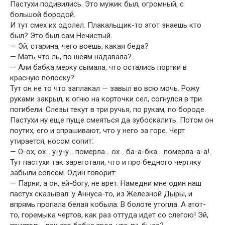
Пастухи подивились. Это мужик был, огромный, с
большой бородой.
И тут смех их одолел. Плакальщик-то этот знаешь кто
был? Это был сам Нечистый.
— Эй, старина, чего воешь, какая беда?
— Мать что ль, по шеям надавала?
— Али бабка мерку сымала, что остались портки в
красную полоску?
Тут он не то что заплакал — завыл во всю мочь. Рожу
руками закрыл, к огню на корточки сел, согнулся в три
погибели. Слезы текут в три ручья, по рукам, по бороде.
Пастухи ну еще пуще смеяться да зубоскалить. Потом он
поутих, его и спрашивают, что у него за горе. Черт
утирается, носом сопит:
— О-ох, ох… у-у-у… померла… ох… ба-а-бка… померла-а-а!..
Тут пастухи так зареготали, что и про бедного чертяку
забыли совсем. Один говорит:
— Парни, а он, ей-богу, не врет. Намедни мне один наш
пастух сказывал: у Аннуса-то, из Железной Дыры, и
впрямь пропала белая кобыла. В болоте утопла. А этот-
то, горемыка чертов, как раз оттуда идет со слегою! Эй,