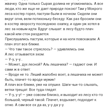
жвачку. Одна только Сырая долина не угомонилась. А все
люди, кто же еще не дает природе покою! Там у Мокрого
леса костер горел, пастухи были в ночном. Сидели они
вкруг огня, вели потихоньку беседу. Как раз бросили они
в костер хворосту последнюю охапку, и один уж хотел в
лес за новым идти. Вдруг слышат: в лесу будто плач
какой или стон раздается.
Прислушались пастухи, которые и на ноги повскакали. А
плач этот все ближе.
— Что там такое стряслось? — удивлялись они.
А лес отзывается эхом:
— У-у, у-у…
— Может, дух лесной? Аль лешачиха? — гадают они. И
сами ж в ответ:
— Вроде не то. Леший жалобно воет, а лешачиха не может
быть, плачет-то вроде мужик!
А плач все ближе, уже на опушке. Шаги чьи-то слыхать,
ветки трещат. Все туда глядят.
— У-у, у-у! — уже совсем близко, и выходит из лесу кто-то
большой, черный такой. Плачет, вздыхает, подходит к
огню. А сам все ох да ах, у-у да у-у.