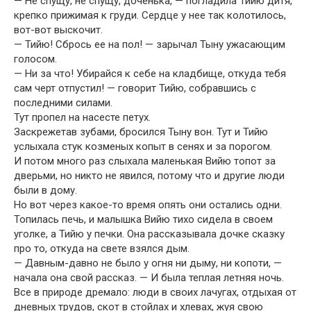
— Не спущу, не спущу, доченька, — погладила Тийю дитя,
крепко прижимая к груди. Сердце у нее так колотилось,
вот-вот выскочит.
— Тийю! Сбрось ее на пол! — зарычал Тыну ужасающим
голосом.
— Ни за что! Убирайся к себе на кладбище, откуда тебя
сам черт отпустил! — говорит Тийю, собравшись с
последними силами.
Тут пропел на насесте петух.
Заскрежетав зубами, бросился Тыну вон. Тут и Тийю
услыхала стук козменых копыт в сенях и за порогом.
И потом много раз слыхала маленькая Вийю топот за
дверьми, но никто не явился, потому что и другие люди
были в дому.
Но вот через какое-то время опять они остались одни.
Топилась печь, и малышка Вийю тихо сидела в своем
уголке, а Тийю у печки. Она рассказывала дочке сказку
про то, откуда на свете взялся дым.
— Давным-давно не было у огня ни дыму, ни копоти, —
начала она свой рассказ. — И была теплая летняя ночь.
Все в природе дремало: люди в своих лачугах, отдыхая от
дневных трудов, скот в стойлах и хлевах, жуя свою