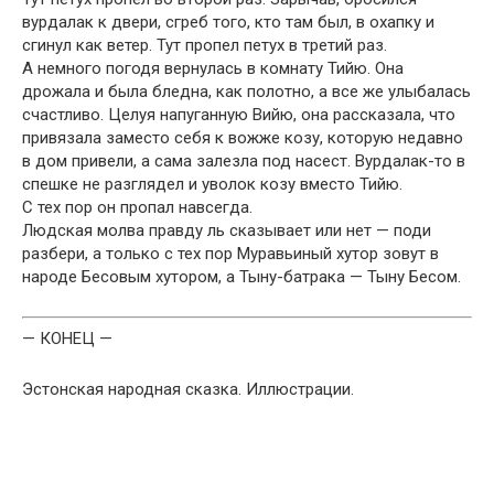
вурдалак к двери, сгреб того, кто там был, в охапку и
сгинул как ветер. Тут пропел петух в третий раз.
А немного погодя вернулась в комнату Тийю. Она
дрожала и была бледна, как полотно, а все же улыбалась
счастливо. Целуя напуганную Вийю, она рассказала, что
привязала заместо себя к вожже козу, которую недавно
в дом привели, а сама залезла под насест. Вурдалак-то в
спешке не разглядел и уволок козу вместо Тийю.
С тех пор он пропал навсегда.
Людская молва правду ль сказывает или нет — поди
разбери, а только с тех пор Муравьиный хутор зовут в
народе Бесовым хутором, а Тыну-батрака — Тыну Бесом.
— КОНЕЦ —
Эстонская народная сказка. Иллюстрации.