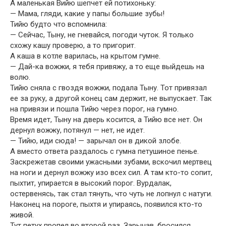
А маленькая Вийю шепчет ей потихоньку:
— Мама, гляди, какие у папы большие зубы!
Тийю будто что вспомнила:
— Сейчас, Тыну, не гневайся, погоди чуток. Я только
схожу кашу проверю, а то пригорит.
А каша в котле варилась, на крытом гумне.
— Дай-ка вожжи, я тебя привяжу, а то еще выйдешь на
волю.
Тийю сняла с гвоздя вожжи, подала Тыну. Тот привязал
ее за руку, а другой конец сам держит, не выпускает. Так
на привязи и пошла Тийю через порог, на гумно.
Время идет, Тыну на дверь косится, а Тийю все нет. Он
дернул вожжу, потянул — нет, не идет.
— Тийю, иди сюда! — зарычал он в дикой злобе.
А вместо ответа раздалось с гумна петушиное пенье.
Заскрежетав своими ужасными зубами, вскочил мертвец
на ноги и дернул вожжу изо всех сил. А там кто-то сопит,
пыхтит, упирается в высокий порог. Вурдалак,
остервенясь, так стал тянуть, что чуть не лопнул с натуги.
Наконец на пороге, пыхтя и упираясь, появился кто-то
живой.
Тут петух пропел во второй раз. Зарычав, бросился