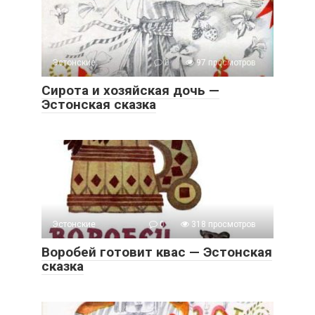
Эстонские
0
97 просмотров
Сирота и хозяйская дочь —
Эстонская сказка
Эстонские
0
318 просмотров
Воробей готовит квас — Эстонская
сказка