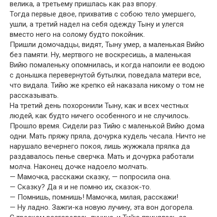
велика, а третьему пришлась как раз впору.
Тогда первые двое, прихватив с собою тело умершего,
ушли, а третий надел на себя одежду Тыну и улегся
вместо него на солому будто покойник.
Пришли домочадцы, видят, Тыну умер, а маленькая Вийю
без памяти. Ну, мертвого не воскресишь, а маленькая
Вийю помаленьку опомнилась, и когда напоили ее водою
с донышка перевернутой бутылки, поведала матери все,
что видала. Тийю же крепко ей наказала никому о том не
рассказывать.
На третий день похоронили Тыну, как и всех честных
людей, как будто ничего особенного и не случилось.
Прошло время. Сидели раз Тийю с маленькой Вийю дома
одни. Мать пряжу пряла, дочурка кудель чесала. Ничто не
нарушало вечернего покоя, лишь жужжала прялка да
раздавалось пенье сверчка. Мать и дочурка работали
молча. Наконец дочке надоело молчать.
— Мамочка, расскажи сказку, — попросила она.
— Сказку? Да я и не помню их, сказок-то.
— Помнишь, помнишь! Мамочка, милая, расскажи!
— Ну ладно. Зажги-ка новую лучину, эта вон догорела.