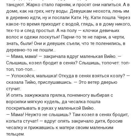
танцуют. Жарко стало парням, и просят они напиться. А в
доме, как на грех, нету воды. Девушкам неохота, лень им
в деревню идти, ну и послали Кати. Ну, Кати пошла. Через
какое-то время приходит с водой, глядь, а в дому никого,
тех-то и след простыл. А на полу — клочки девичьих
волос и одежи лоскутья! Парни-то те не парни, а черти,
знать, были! Они и девушек съели, что те поленились, в
деревню-то не пошли…
— Мама, мама! — закричала вдруг маленькая Вийю. —
Слышишь, козел бродит в сенях? Слышишь, топочет: топ-
топ, топ-топ…
— Успокойся, малышка! Откуда в сенях взяться козлу? —
сказала Тийю, прислушавшись. — Это ветер дверью
стучит.
И опять зажужжала прялка, понемногу выбирая с
ворсилки мягкую кудель, да чесалка пошла
поскрипывать в руках у маленькой Вийю.
— Мама! Неужто не слышишь? Там козел в сенях бродит,
копыта стучат! — вдруг опять закричало дитя, бросив
чесалку и прижавшись к матери своим маленьким
тельцем.