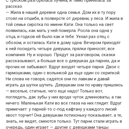
С треском разгорелась лучина, и Тийю принялась за
рассказ.
— Жила в нашей деревне одна семья. Дом их в ту пору
стоял на отшибе, в полверсте от деревни, у леса. И жила в
той семье сиротка по имени Кати. Она только на свет
появилась, как мать у ней померла. Росла она одна у
отца, и годков ей было как и тебе. Уехал раз отец с
обозом, и осталась Кати в дому одна. Вечером приходят
к ней посидеть четыре девушки, прялки приносят, все
компания. Ну и хорошо. Прядут за разговором, сказки
рассказывают, а больше все о девушках да парнях, да и
прочих не забывают. Вдруг входят четыре парня. Двое с
гармошками, один с волынкой да еще один со скрипкой.
Ни слова не говоря, садятся они по лавкам и давай
играть да шутки шутить. Девушкам они по нраву пришлись
— веселые, статные, чего еще надо! Только вот,
поглядеть, дак зубы у них вроде чуток длинноваты, а так
ничего. Маленькая Кати во все глаза на них глядит. Вдруг
примечает: у парней-то с-под кафтану у каждого лисий
хвост торчит! Она девушкам потихоньку показывает, а те,
знать, не видят, смеются только. Тут парни стали играть в
очередь, один играет — другие с девушками танцы