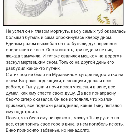
Не успел он и глазом моргнуть, как у самых губ оказалась
большая бутыль и сама опрокинулась кверху дном.
Единым разом выхлебал он полбутыли, дух перевел и
опорожнил ее всю. Оно и видать, три недели не пил,
жажда замучила. И тут же свалился мешком на дорогу и
заснул мертвецким сном. Только на другой день его
разбудил какой-то путник.
С этих пор не было на Муравьином хуторе недостатка ни
в чем. Батраки, поденщики, сезонщики делали всю
работу, а Тыну дни и ночи искал утешенья в вине, все
думал, как ему спасти свою душу. Да все понапрасну —
бес-то хитер оказался. Он все исполнял, что хозяин
прикажет, все подвохи разгадывал, какие Тыну пытался
ему подстроить.
Поняв, что беса ему не прижать, махнул Тыну рукою на
все, стал топить свое горе в вине, в нем погибель искать.
Вино приносило забвенье, но ненадолго.