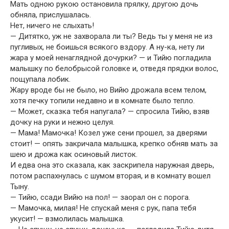
Мать одною рукою остановила прялку, другою дочь
обняла, прислушалась.
Нет, ничего не слыхать!
— Дитятко, уж не захворала ли ты? Ведь ты у меня не из
пугливых, не боишься всякого вздору. А ну-ка, нету ли
жара у моей ненаглядной дочурки? — и Тийю погладила
малышку по белобрысой головке и, отведя прядки волос,
пощупала лобик.
Жару вроде бы не было, но Вийю дрожала всем телом,
хотя печку топили недавно и в комнате было тепло.
— Может, сказка тебя напугала? — спросила Тийю, взяв
дочку на руки и нежно целуя.
— Мама! Мамочка! Козел уже сени прошел, за дверями
стоит! — опять закричала малышка, крепко обняв мать за
шею и дрожа как осиновый листок.
И едва она это сказала, как заскрипела наружная дверь,
потом распахнулась с шумом вторая, и в комнату вошел
Тыну.
— Тийю, ссади Вийю на пол! — заорал он с порога.
— Мамочка, милая! Не спускай меня с рук, папа тебя
укусит! — взмолилась малышка.