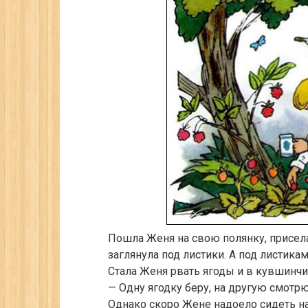
Пошла Женя на свою полянку, присела 
заглянула под листики. А под листика
Стала Женя рвать ягоды и в кувшинчик
— Одну ягодку беру, на другую смотрю
Однако скоро Жене надоело сидеть на