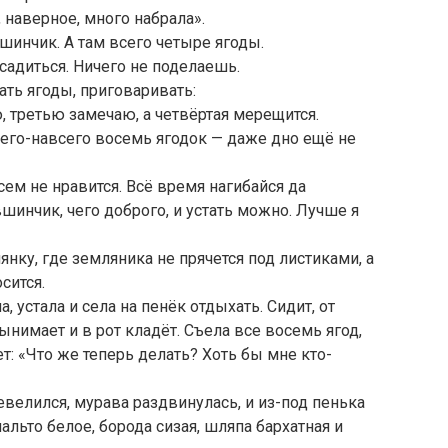
, наверное, много набрала».
вшинчик. А там всего четыре ягоды.
садиться. Ничего не поделаешь.
ать ягоды, приговаривать:
, третью замечаю, а четвёртая мерещится.
сего-навсего восемь ягодок — даже дно ещё не
сем не нравится. Всё время нагибайся да
шинчик, чего доброго, и устать можно. Лучше я
нку, где земляника не прячется под листиками, а
сится.
, устала и села на пенёк отдыхать. Сидит, от
нимает и в рот кладёт. Съела все восемь ягод,
т: «Что же теперь делать? Хоть бы мне кто-
евелился, мурава раздвинулась, и из-под пенька
льто белое, борода сизая, шляпа бархатная и