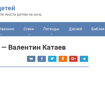
детей
те текста детям на ночь
ственное
Стихи
Легенды
Дисней
Библия 
 — Валентин Катаев