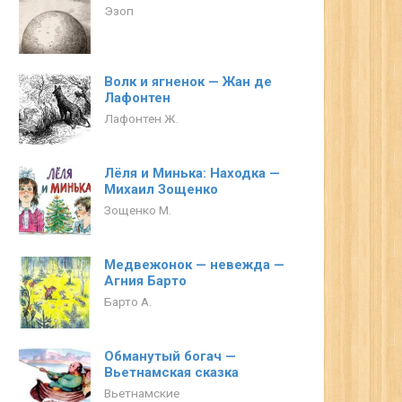
Эзоп
Волк и ягненок — Жан де
Лафонтен
Лафонтен Ж.
Лёля и Минька: Находка —
Михаил Зощенко
Зощенко М.
Медвежонок — невежда —
Агния Барто
Барто А.
Обманутый богач —
Вьетнамская сказка
Вьетнамские