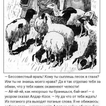
— Бессовестный враль! Кому ты сыплешь песок в глаза?
Или ты не знаешь моего нрава? Да я так отделаю тебя за
обман, что у тебя навек окаменеют челюсти!
— Ай-яй-яй, как нехорошо ты бранишься, бай-аке! — с
укором сказал Алдар-Косе. — Ну да что от тебя ждать!
Из поганого рта выходят поганые слова. Я не обижаюсь: