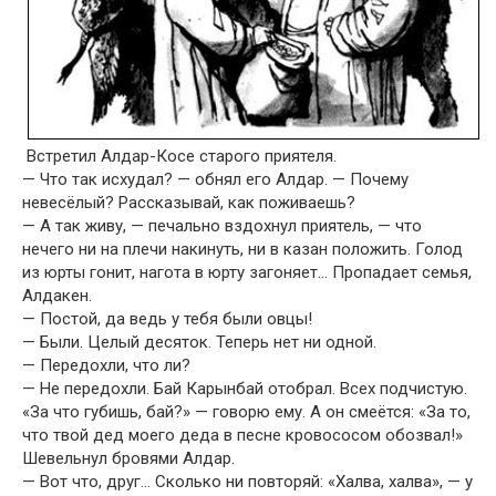
Встретил Алдар-Косе старого приятеля.
— Что так исхудал? — обнял его Алдар. — Почему
невесёлый? Рассказывай, как поживаешь?
— А так живу, — печально вздохнул приятель, — что
нечего ни на плечи накинуть, ни в казан положить. Голод
из юрты гонит, нагота в юрту загоняет… Пропадает семья,
Алдакен.
— Постой, да ведь у тебя были овцы!
— Были. Целый десяток. Теперь нет ни одной.
— Передохли, что ли?
— Не передохли. Бай Карынбай отобрал. Всех подчистую.
«За что губишь, бай?» — говорю ему. А он смеётся: «За то,
что твой дед моего деда в песне кровососом обозвал!»
Шевельнул бровями Алдар.
— Вот что, друг… Сколько ни повторяй: «Халва, халва», — у