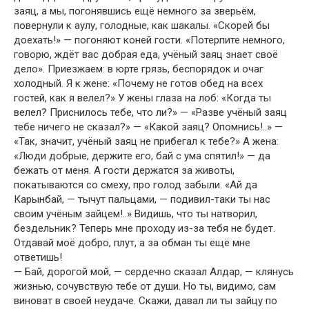
заяц, а мы, погонявшись ещё немного за зверьём,
повернули к аулу, голодные, как шакалы. «Скорей бы
доехать!» — погоняют коней гости. «Потерпите немного,
говорю, ждёт вас добрая еда, учёный заяц знает своё
дело». Приезжаем: в юрте грязь, беспорядок и очаг
холодный. Я к жене: «Почему не готов обед на всех
гостей, как я велел?» У жены глаза на лоб: «Когда ты
велел? Приснилось тебе, что ли?» — «Разве учёный заяц
тебе ничего не сказал?» — «Какой заяц? Опомнись!..» —
«Так, значит, учёный заяц не прибегал к тебе?» А жена:
«Люди добрые, держите его, бай с ума спятил!» — да
бежать от меня. А гости держатся за животы,
покатываются со смеху, про голод забыли. «Ай да
Карынбай, — тычут пальцами, — подивил-таки ты нас
своим учёным зайцем!..» Видишь, что ты натворил,
бездельник? Теперь мне проходу из-за тебя не будет.
Отдавай моё добро, плут, а за обман ты ещё мне
ответишь!
— Бай, дорогой мой, — сердечно сказал Алдар, — клянусь
жизнью, сочувствую тебе от души. Но ты, видимо, сам
виноват в своей неудаче. Скажи, давал ли ты зайцу по