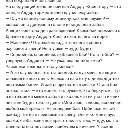
Бай покряхтел и согласился.
На следующий день он пригнал Алдару-Косе отару — сто
овец, и Алдар торжественно вручил ему зайца.
— Служи своему новому хозяину, как мне служил! —
сказал он с дрожью в голосе и поцеловал зайца.
А ещё через два дня разъярённый Карынбай вломился с
бранью в юрту Алдара-Косе и схватил его за ворот:
— Мошенник! Отдавай назад, что взял за своего
паршивого зайца! Не отдашь — худо будет!
— Спокойней, спокойней, любезный бай! Что с тобой? —
увернулся Алдакен. — Не ужалила ли тебя змея?
Расскажи толком, что случилось?
— А то случилось, что ты, злодей, надул меня, да ещё и
ославил на всю степь. Выехал я на охоту с двенадцатью
знатными баями. И зайца прихватил в мешке. Стали баи
похваляться — кто конём, кто ружьём, кто беркутом… Тут
я вытащил из мешка зайца и сказал, что ни у кого из них
нет и не будет такого дива. «Мой заяц, говорю, исполняет
любой мой приказ». Не поверили баи. Побились мы об
заклад. Тогда я приказываю зайцу: «Беги ко мне в аул,
скажи, чтобы жена всё приготовила к тою, — еду, мол, с
двенадцатью друзьями, прибудем к вечеру». Ускакал