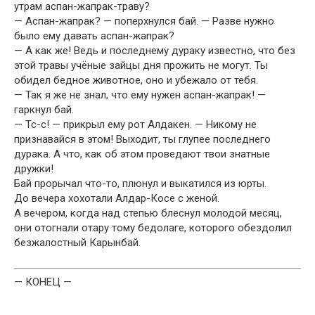
утрам аспан-жапрак-траву?
— Аспан-жапрак? — поперхнулся бай. — Разве нужно
было ему давать аспан-жапрак?
— А как же! Ведь и последнему дураку известно, что без
этой травы учёные зайцы дня прожить не могут. Ты
обидел бедное животное, оно и убежало от тебя.
— Так я же не знал, что ему нужен аспан-жапрак! —
гаркнул бай.
— Тс-с! — прикрыл ему рот Алдакен. — Никому не
признавайся в этом! Выходит, ты глупее последнего
дурака. А что, как об этом проведают твои знатные
дружки!
Бай прорычал что-то, плюнул и выкатился из юрты.
До вечера хохотали Алдар-Косе с женой.
А вечером, когда над степью блеснул молодой месяц,
они отогнали отару тому бедолаге, которого обездолил
безжалостный Карынбай.
— КОНЕЦ —