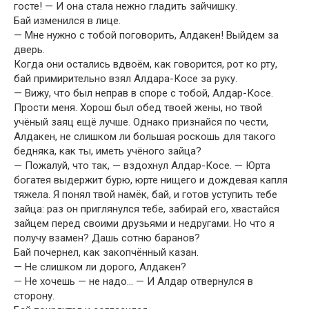
госте! — И она стала нежно гладить зайчишку.
Бай изменился в лице.
— Мне нужно с тобой поговорить, Алдакен! Выйдем за
дверь.
Когда они остались вдвоём, как говорится, рот ко рту,
бай примирительно взял Алдара-Косе за руку.
— Вижу, что был неправ в споре с тобой, Алдар-Косе.
Прости меня. Хорош был обед твоей жены, но твой
учёный заяц ещё лучше. Однако признайся по чести,
Алдакен, не слишком ли большая роскошь для такого
бедняка, как ты, иметь учёного зайца?
— Пожалуй, что так, — вздохнул Алдар-Косе. — Юрта
богатея выдержит бурю, юрте нищего и дождевая капля
тяжела. Я понял твой намёк, бай, и готов уступить тебе
зайца: раз он приглянулся тебе, забирай его, хвастайся
зайцем перед своими друзьями и недругами. Но что я
получу взамен? Дашь сотню баранов?
Бай почернел, как закопчённый казан.
— Не слишком ли дорого, Алдакен?
— Не хочешь — не надо… — И Алдар отвернулся в
сторону.