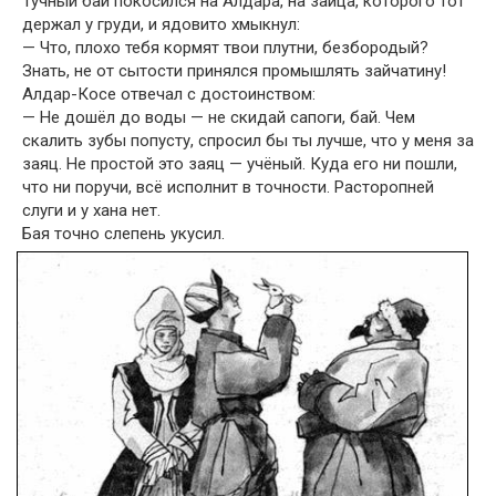
Тучный бай покосился на Алдара, на зайца, которого тот
держал у груди, и ядовито хмыкнул:
— Что, плохо тебя кормят твои плутни, безбородый?
Знать, не от сытости принялся промышлять зайчатину!
Алдар-Косе отвечал с достоинством:
— Не дошёл до воды — не скидай сапоги, бай. Чем
скалить зубы попусту, спросил бы ты лучше, что у меня за
заяц. Не простой это заяц — учёный. Куда его ни пошли,
что ни поручи, всё исполнит в точности. Расторопней
слуги и у хана нет.
Бая точно слепень укусил.