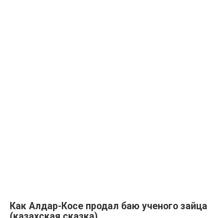
Как Алдар-Косе продал баю ученого зайца
(казахская сказка)