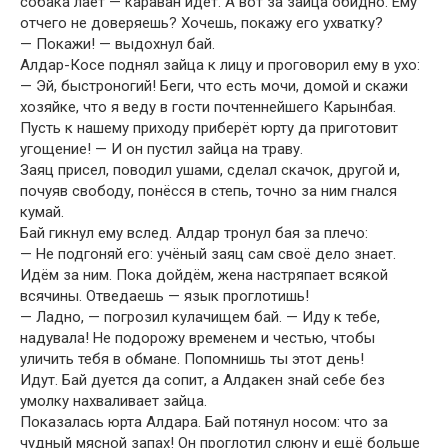
собака лает — караван идёт. А вот за зайца обидно. Ему
отчего не доверяешь? Хочешь, покажу его ухватку?
— Покажи! — выдохнул бай.
Алдар-Косе поднял зайца к лицу и проговорил ему в ухо:
— Эй, быстроногий! Беги, что есть мочи, домой и скажи
хозяйке, что я веду в гости почтеннейшего Карынбая.
Пусть к нашему приходу приберёт юрту да приготовит
угощение! — И он пустил зайца на траву.
Заяц присел, поводил ушами, сделал скачок, другой и,
почуяв свободу, понёсся в степь, точно за ним гнался
кумай.
Бай гикнул ему вслед. Алдар тронул бая за плечо:
— Не подгоняй его: учёный заяц сам своё дело знает.
Идём за ним. Пока дойдём, жена настряпает всякой
всячины. Отведаешь — язык проглотишь!
— Ладно, — погрозил кулачищем бай. — Иду к тебе,
надувала! Не подорожу временем и честью, чтобы
уличить тебя в обмане. Попомнишь ты этот день!
Идут. Бай дуется да сопит, а Алдакен знай себе без
умолку нахваливает зайца.
Показалась юрта Алдара. Бай потянул носом: что за
чудный мясной запах! Он проглотил слюну и ещё больше