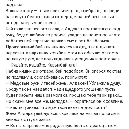
надулся.
Вошли в юрту — а там всё вычищено, прибрано, посреди
раскинута белоснежная скатерть, и на ней чего только
нет: десятерым не съесть!
Бай пялил на всё это глаза, а Алдакен подхватил его под
руку, будто любимого родича, усадил на почётное место,
собственной горстью вложил ему в рот бешбармак.
Прожорливый бай как накинулся на еду, так и дышать
перестал, а нарядная хозяйка, стоя по обычаю от гостя
по левую руку, всё подкладывала угощения и повторяла:
— Кушайте, кушайте, Карынбай-ага!
Набив кишки до отказа, бай подобрел. Он опёрся локтем
на подушку и, осклабившись, пропыхтел:
— Медовые руки у твоей жены, Алдакен! Ублажила душу.
Сроду так не наедался. Ради щедрого угощения пусть
будет забыта наша размолвка, прощаю тебе твои враки…
Но скажи мне всё же, молодка, — обратился он к хозяйке,
— как ты узнала, что муж твой ведёт в дом гостя?
Жена Алдара улыбнулась, скрылась на миг за пологом и
вынесла оттуда зайца.
— Вот кто принёс мне радостную весть о драгоценном