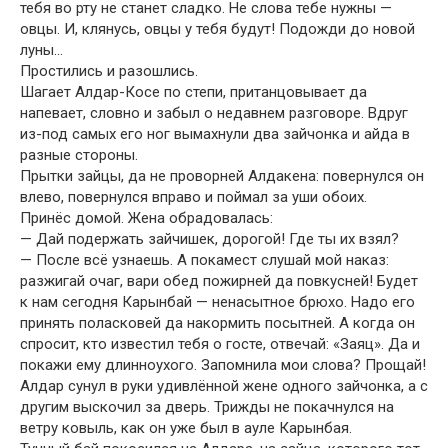
тебя во рту не станет сладко. Не слова тебе нужны —
овцы. И, клянусь, овцы у тебя будут! Подожди до новой
луны…
Простились и разошлись.
Шагает Алдар-Косе по степи, пританцовывает да
напевает, словно и забыл о недавнем разговоре. Вдруг
из-под самых его ног вымахнули два зайчонка и айда в
разные стороны.
Прытки зайцы, да не проворней Алдакена: повернулся он
влево, повернулся вправо и поймал за уши обоих.
Принёс домой. Жена обрадовалась:
— Дай подержать зайчишек, дорогой! Где ты их взял?
— После всё узнаешь. А покамест слушай мой наказ:
разжигай очаг, вари обед пожирней да повкусней! Будет
к нам сегодня Карынбай — ненасытное брюхо. Надо его
принять поласковей да накормить посытней. А когда он
спросит, кто известил тебя о госте, отвечай: «Заяц». Да и
покажи ему длинноухого. Запомнила мои слова? Прощай!
Алдар сунул в руки удивлённой жене одного зайчонка, а с
другим выскочил за дверь. Трижды не покачнулся на
ветру ковыль, как он уже был в ауле Карынбая.