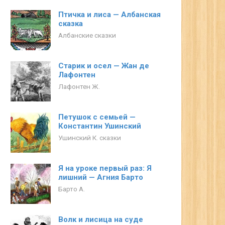
Птичка и лиса — Албанская
сказка
Албанские сказки
Старик и осел — Жан де
Лафонтен
Лафонтен Ж.
Петушок с семьей —
Константин Ушинский
Ушинский К. сказки
Я на уроке первый раз: Я
лишний — Агния Барто
Барто А.
Волк и лисица на суде