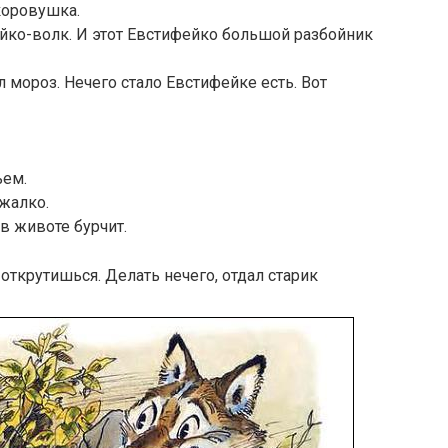
коровушка.
йко-волк. И этот Евстифейко большой разбойник
л мороз. Нечего стало Евстифейке есть. Вот
ъем.
 жалко.
 в животе бурчит.
 открутишься. Делать нечего, отдал старик