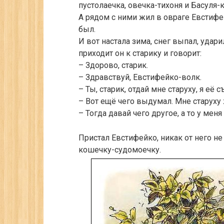
пустолаечка, овечка-тихоня и Басуля-
А рядом с ними жил в овраге Евстифе
был.
И вот настала зима, снег выпал, удари
приходит он к старику и говорит:
– Здорово, старик.
– Здравствуй, Евстифейко-волк.
– Ты, старик, отдай мне старуху, я её с
– Вот ещё чего выдумал. Мне старуху
– Тогда давай чего другое, а то у меня
Пристал Евстифейко, никак от него не
кошечку-судомоечку.