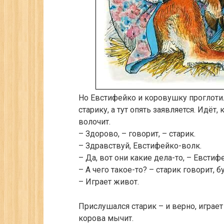
Но Евстифейко и коровушку проглотил.
старику, а тут опять заявляется. Идёт
волочит.
– Здорово, – говорит, – старик.
– Здравствуй, Евстифейко-волк.
– Да, вот они какие дела-то, – Евстиф
– А чего такое-то? – старик говорит, б
– Играет живот.
Прислушался старик – и верно, играет 
корова мычит.