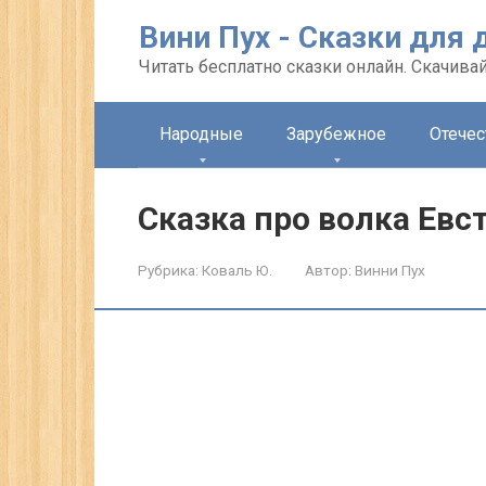
Перейти
Вини Пух - Сказки для 
к
контенту
Читать бесплатно сказки онлайн. Скачивай
Народные
Зарубежное
Отече
Сказка про волка Ев
Рубрика:
Коваль Ю.
Автор:
Винни Пух