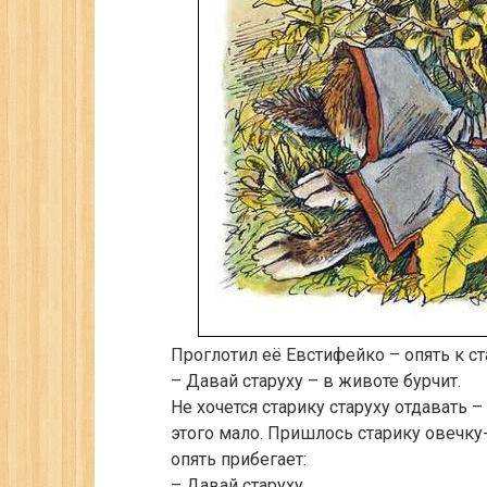
Проглотил её Евстифейко – опять к ст
– Давай старуху – в животе бурчит.
Не хочется старику старуху отдавать –
этого мало. Пришлось старику овечку
опять прибегает:
– Давай старуху.