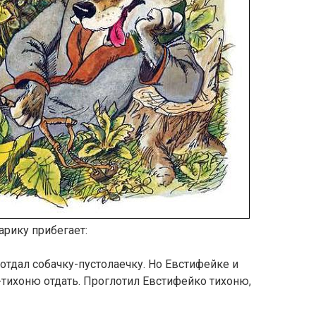
арику прибегает:
 отдал собачку-пустолаечку. Но Евстифейке и
-тихоню отдать. Проглотил Евстифейко тихоню,