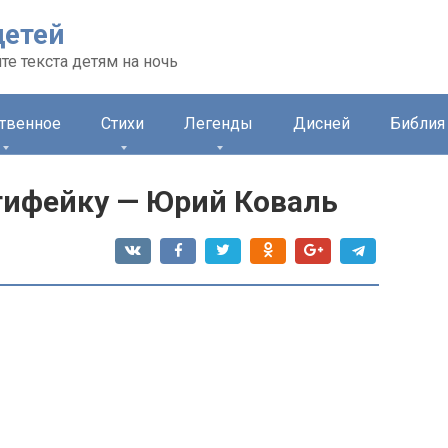
детей
те текста детям на ночь
ственное
Стихи
Легенды
Дисней
Библия 
стифейку — Юрий Коваль