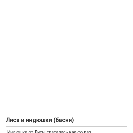
Лиса и индюшки (басня)
Индюшки от Лисы спасались как-то раз,