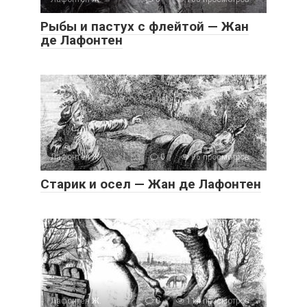
Рыбы и пастух с флейтой — Жан
де Лафонтен
Лафонтен Ж.
0
96 просмотров
Старик и осел — Жан де Лафонтен
Лафонтен Ж.
0
114 просмотров