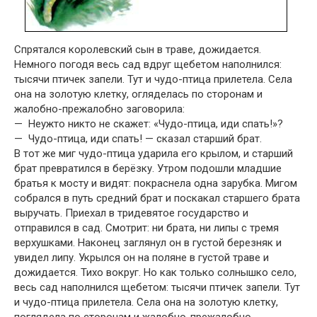
Спрятался королевский сын в траве, дожидается.
Немного погодя весь сад вдруг щебетом наполнился:
тысячи птичек запели. Тут и чудо-птица прилетела. Села
она на золотую клетку, огляделась по сторонам и
жалобно-прежалобно заговорила:
— Неужто никто не скажет: «Чудо-птица, иди спать!»?
— Чудо-птица, иди спать! — сказал старший брат.
В тот же миг чудо-птица ударила его крылом, и старший
брат превра­тился в берёзку. Утром подошли младшие
братья к мосту и видят: покраснела одна зарубка. Мигом
собрался в путь средний брат и поскакал старшего брата
выручать. Приехал в тридевятое государство и
отправился в сад. Смотрит: ни брата, ни липы с тремя
верхушками. Наконец заглянул он в густой березняк и
увидел липу. Укрылся он на поляне в густой траве и
дожидает­ся. Тихо вокруг. Но как только солнышко село,
весь сад наполнился щебе­том: тысячи птичек запели. Тут
и чудо-птица прилетела. Села она на золо­тую клетку,
поглядела по сторонам и жалобно-прежалобно