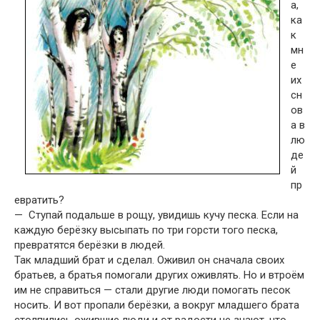
а,
ка
к
мн
е
их
сн
ов
а в
лю
де
й
пр
евратить?
— Ступай подальше в рощу, увидишь кучу песка. Если на
каждую бе­рёзку высыпать по три горсти того песка,
превратятся берёзки в людей.
Так младший брат и сделал. Оживил он сначала своих
братьев, а бра­тья помогали других оживлять. Но и втроём
им не справиться — стали другие люди помогать песок
носить. И вот пропали берёзки, а вокруг младшего брата
столпились ожившие люди и от радости не знают, что