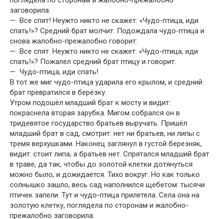
заговорила:
— Все спят! Неужто никто не скажет: «Чудо-птица, иди
спать!»? Средний брат молчит. Подождала чудо-птица и
снова жалобно-прежалобно говорит:
— Все спят. Неужто никто не скажет: «Чудо-птица, иди
спать!»? Пожалел средний брат птицу и говорит:
— Чудо-птица, иди спать!
В тот же миг чудо-птица ударила его крылом, и средний
брат превра­тился в берёзку.
Утром подошёл младший брат к мосту и видит:
покраснела вторая зарубка. Мигом собрался он в
тридевятое государство братьев выручать. Пришёл
младший брат в сад, смотрит: нет ни братьев, ни липы с
тре­мя верхушками. Наконец заглянул в густой березняк,
видит: стоит липа, а братьев нет. Спрятался младший брат
в траве, да так, чтобы до золотой клетки дотянуться
можно было, и дожидается. Тихо вокруг. Но как толь­ко
солнышко зашло, весь сад наполнился щебетом: тысячи
птичек запе­ли. Тут и чудо-птица прилетела. Села она на
золотую клетку, поглядела по сторонам и жалобно-
прежалобно заговорила: