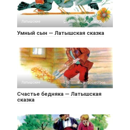
Латышские
0
68 просмотров
Умный сын — Латышская сказка
Латышские
0
75 просмотров
Счастье бедняка — Латышская
сказка