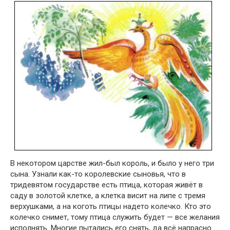
В некотором царстве жил-был король, и было у него три
сына. Узна­ли как-то королевские сыновья, что в
тридевятом государстве есть птица, которая живёт в
саду в золотой клетке, а клетка висит на липе с тремя
верхушками, а на коготь птицы надето колечко. Кто это
колечко снимет, тому птица служить будет — все желания
исполнять. Многие пытались его снять, да всё напрасно.