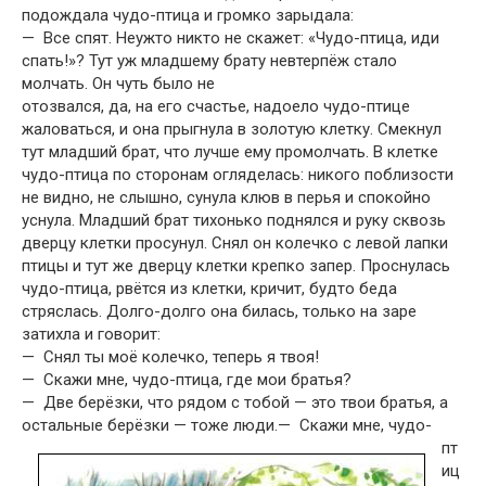
подождала чудо-птица и громко зарыдала:
— Все спят. Неужто никто не скажет: «Чудо-птица, иди
спать!»? Тут уж младшему брату невтерпёж стало
молчать. Он чуть было не
отозвался, да, на его счастье, надоело чудо-птице
жаловаться, и она прыг­нула в золотую клетку. Смекнул
тут младший брат, что лучше ему про­молчать. В клетке
чудо-птица по сторонам огляделась: никого поблизос­ти
не видно, не слышно, сунула клюв в перья и спокойно
уснула. Младший брат тихонько поднялся и руку сквозь
дверцу клетки про­сунул. Снял он колечко с левой лапки
птицы и тут же дверцу клетки креп­ко запер. Проснулась
чудо-птица, рвётся из клетки, кричит, будто беда
стряслась. Долго-долго она билась, только на заре
затихла и говорит:
— Снял ты моё колечко, теперь я твоя!
— Скажи мне, чудо-птица, где мои братья?
— Две берёзки, что рядом с тобой — это твои братья, а
остальные берёзки — тоже люди.
— Скажи мне, чудо-
пт
иц