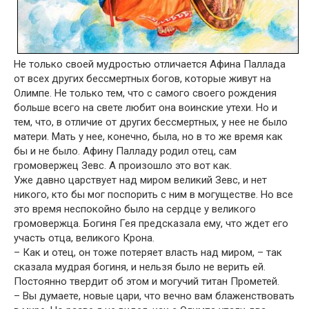
Не только своей мудростью отличается Афина Паллада
от всех других бессмертных богов, которые живут на
Олимпе. Не только тем, что с самого своего рождения
больше всего на свете любит она воинские утехи. Но и
тем, что, в отличие от других бессмертных, у нее не было
матери. Мать у нее, конечно, была, но в то же время как
бы и не было. Афину Палладу родил отец, сам
громовержец Зевс. А произошло это вот как.
Уже давно царствует над миром великий Зевс, и нет
никого, кто бы мог поспорить с ним в могуществе. Но все
это время неспокойно было на сердце у великого
громовержца. Богиня Гея предсказала ему, что ждет его
участь отца, великого Крона.
– Как и отец, он тоже потеряет власть над миром, – так
сказала мудрая богиня, и нельзя было не верить ей.
Постоянно твердит об этом и могучий титан Прометей.
– Вы думаете, новые цари, что вечно вам блаженствовать