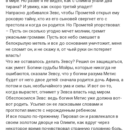
в мире. Но разве я не видел, как с Олимпа упали два
тирана? И увижу, как скоро третий упадет!
Напрасно добивался Зевс, чтобы Прометей открыл ему
роковую тайну, кто из его сыновей свергнет его с
престола и когда он родится. Но Прометей упорствовал:
– Пусть он сколько угодно мечет молнии, гремит
ужасными громами. Пусть все небо смешает в
белокрылую метель и все до основания уничтожит, меня
не сломит он, и не скажу я, от чьей руки он потеряет
власть!
Что же оставалось делать Зевсу? Решил он защищаться,
как умеет. Богини судьбы Мойры, которые никогда не
ошибаются, сказали Зевсу, что у богини разума Метис
будет от него двое детей: сначала родится дочь Афина, а
потом и сын, необычайного ума и силы. И вот он-то,
когда вырастет, отнимет у Зевса власть над миром.
Обеспокоился Зевс: ведь богиня Метис уже должна вот-
вот родить. Усыпил он ее ласковыми словами и
проглотил вместе с нерожденным ребенком.
И все пошло по-прежнему. Пировал он и развлекался в
своем золотом дворце на Олимпе, как вдруг через
некоторое время почувствовал странную головную боль,