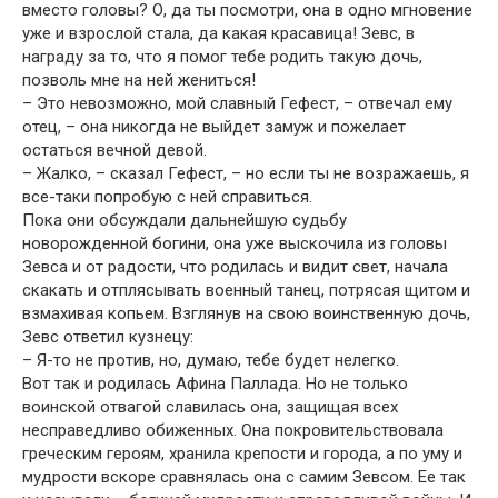
вместо головы? О, да ты посмотри, она в одно мгновение
уже и взрослой стала, да какая красавица! Зевс, в
награду за то, что я помог тебе родить такую дочь,
позволь мне на ней жениться!
– Это невозможно, мой славный Гефест, – отвечал ему
отец, – она никогда не выйдет замуж и пожелает
остаться вечной девой.
– Жалко, – сказал Гефест, – но если ты не возражаешь, я
все-таки попробую с ней справиться.
Пока они обсуждали дальнейшую судьбу
новорожденной богини, она уже выскочила из головы
Зевса и от радости, что родилась и видит свет, начала
скакать и отплясывать военный танец, потрясая щитом и
взмахивая копьем. Взглянув на свою воинственную дочь,
Зевс ответил кузнецу:
– Я-то не против, но, думаю, тебе будет нелегко.
Вот так и родилась Афина Паллада. Но не только
воинской отвагой славилась она, защищая всех
несправедливо обиженных. Она покровительствовала
греческим героям, хранила крепости и города, а по уму и
мудрости вскоре сравнялась она с самим Зевсом. Ее так