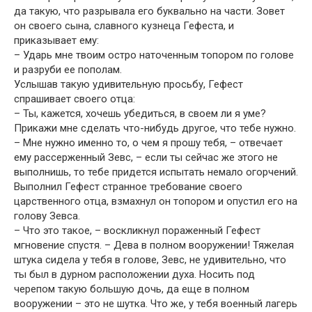
да такую, что разрывала его буквально на части. Зовет
он своего сына, славного кузнеца Гефеста, и
приказывает ему:
– Ударь мне твоим остро наточенным топором по голове
и разруби ее пополам.
Услышав такую удивительную просьбу, Гефест
спрашивает своего отца:
– Ты, кажется, хочешь убедиться, в своем ли я уме?
Прикажи мне сделать что-нибудь другое, что тебе нужно.
– Мне нужно именно то, о чем я прошу тебя, – отвечает
ему рассерженный Зевс, – если ты сейчас же этого не
выполнишь, то тебе придется испытать немало огорчений.
Выполнил Гефест странное требование своего
царственного отца, взмахнул он топором и опустил его на
голову Зевса.
– Что это такое, – воскликнул пораженный Гефест
мгновение спустя. – Дева в полном вооружении! Тяжелая
штука сидела у тебя в голове, Зевс, не удивительно, что
ты был в дурном расположении духа. Носить под
черепом такую большую дочь, да еще в полном
вооружении – это не шутка. Что же, у тебя военный лагерь