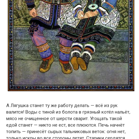
А Лягушка станет ту же работу делать — всё из рук
валится! Воды с тиной из болота в грязный котёл нальёт,
мясо не очищенное от шерсти сварит. Угощать такой
едой станет — никто не ест, все плюются. Печь начнёт
топить — принесёт сырых тальниковых веток: огня нет,
только искры во все стороны летят. Старики сердятся,