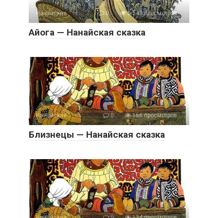
Нанайские
0
5 543 просмотров
Айога — Нанайская сказка
Нанайские
0
166 просмотров
Близнецы — Нанайская сказка
Нанайские
0
134 просмотров