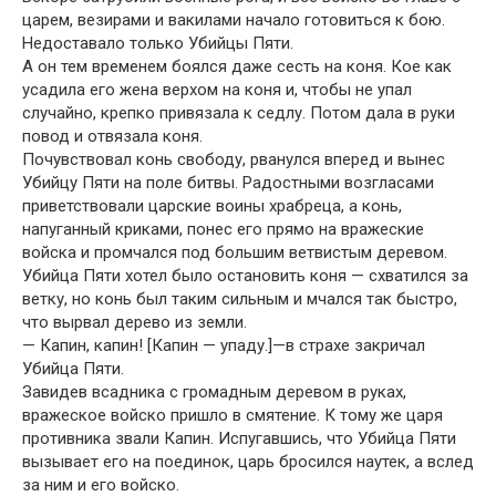
царем, везирами и вакилами начало готовиться к бою.
Недоставало только Убийцы Пяти.
А он тем временем боялся даже сесть на коня. Кое как
усадила его жена верхом на коня и, чтобы не упал
случайно, крепко привязала к седлу. Потом дала в руки
повод и отвязала коня.
Почувствовал конь свободу, рванулся вперед и вынес
Убийцу Пяти на поле битвы. Радостными возгласами
приветствовали царские воины храбреца, а конь,
напуганный криками, понес его прямо на вражеские
войска и промчался под большим ветвистым деревом.
Убийца Пяти хотел было остановить коня — схватился за
ветку, но конь был таким сильным и мчался так быстро,
что вырвал дерево из земли.
— Капин, капин! [Капин — упаду.]—в страхе закричал
Убийца Пяти.
Завидев всадника с громадным деревом в руках,
вражеское войско пришло в смятение. К тому же царя
противника звали Капин. Испугавшись, что Убийца Пяти
вызывает его на поединок, царь бросился наутек, а вслед
за ним и его войско.