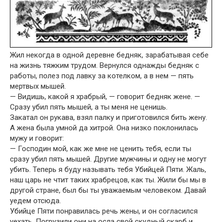
Жил некогда в одной деревне бедняк, зарабатывая себе
на жизнь тяжким трудом. Вернулся однажды бедняк с
работы, полез под лавку за котелком, а в нем — пять
мертвых мышей.
— Видишь, какой я храбрый, — говорит бедняк жене. —
Сразу убил пять мышей, а ты меня не ценишь.
Закатал он рукава, взял палку и приготовился бить жену.
А жена была умной да хитрой. Она низко поклонилась
мужу и говорит:
— Господин мой, как же мне не ценить тебя, если ты
сразу убил пять мышей. Другие мужчины и одну не могут
убить. Теперь я буду называть тебя Убийцей Пяти. Жаль,
наш царь не чтит таких храбрецов, как ты. Жили бы мы в
другой стране, был бы ты уважаемым человеком. Давай
уедем отсюда.
Убийце Пяти понравилась речь жены, и он согласился
уехать. Погрузили они на осла свой скудный скарб и