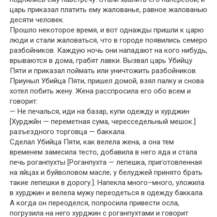
царь приказал платить ему жалованье, равное жалованью
десяти человек.
Прошло некоторое время, и вот однажды пришли к царю
люди и стали жаловаться, что в городе появились семеро
разбойников. Каждую ночь они нападают на кого нибудь,
врываются в дома, грабят лавки. Вызвал царь Убийцу
Пяти и приказал поймать или уничтожить разбойников.
Приуныл Убийца Пяти, пришел домой, взял палку и снова
хотел побить жену. Жена расспросила его обо всем и
говорит:
— Не печалься, иди на базар, купи одежду и хурджин
[Хурджйн — переметная сума, чересседельный мешок.]
разъездного торговца — баккала.
Сделал Убийца Пяти, как велела жена, а она тем
временем замесила тесто, добавила в него яда и стала
печь роганпухты [Роганпухта — лепешка, приготовленная
на яйцах и буйволовом масле; у белуджей принято брать
такие лепешки в дорогу.]. Напекла много–много, уложила
в хурджин и велела мужу переодеться в одежду баккала.
А когда он переоделся, попросила привести осла,
погрузила на него хурджин с роганпухтами и говорит