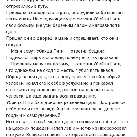
отправились в путь.
Приехали в соседнюю страну, соорудили себе шалаш и
легли спать. На следующее утро смазал Убийца Пяти
свои большущие усы бараньим салом и направился к
царю.
Пришел он во дворец, а царь и спрашивает, кто он и
откуда.
— Меня зовут Убийца Пяти, — ответил бедняк.
Подивился царь и спросил, почему его так прозвали.
— Прозвали меня так потому, — ответил Убийца Пяти, —
что однажды, не сходя с места, я убил пять львов.
Обрадовался царь, что к нему пришел такой храбрый
человек, нанял его к себе в услужение и приказал
положить ему жалованье, равное жалованью пяти
человек, да еще выдать вознаграждение.
Убийца Пяти был доволен решением царя. Построил он
себе дом и стал каждый день появляться во дворце,
гордый и самоуверенный.
Но вот как то прибежал к царю конюший и сообщил, что
на царских лошадей напал лев и многих из них разорвал
на куски. Везиры и вакилы, которые втайне завидовали