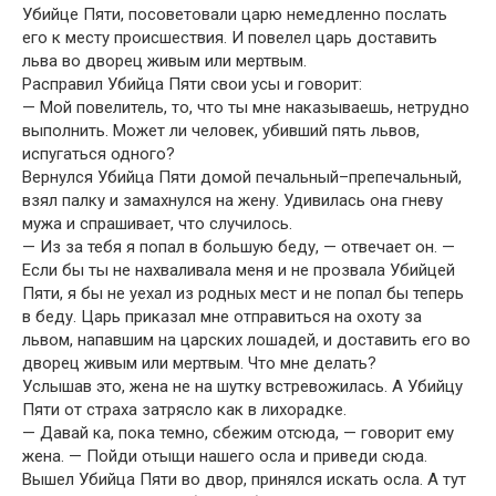
Убийце Пяти, посоветовали царю немедленно послать
его к месту происшествия. И повелел царь доставить
льва во дворец живым или мертвым.
Расправил Убийца Пяти свои усы и говорит:
— Мой повелитель, то, что ты мне наказываешь, нетрудно
выполнить. Может ли человек, убивший пять львов,
испугаться одного?
Вернулся Убийца Пяти домой печальный–препечальный,
взял палку и замахнулся на жену. Удивилась она гневу
мужа и спрашивает, что случилось.
— Из за тебя я попал в большую беду, — отвечает он. —
Если бы ты не нахваливала меня и не прозвала Убийцей
Пяти, я бы не уехал из родных мест и не попал бы теперь
в беду. Царь приказал мне отправиться на охоту за
львом, напавшим на царских лошадей, и доставить его во
дворец живым или мертвым. Что мне делать?
Услышав это, жена не на шутку встревожилась. А Убийцу
Пяти от страха затрясло как в лихорадке.
— Давай ка, пока темно, сбежим отсюда, — говорит ему
жена. — Пойди отыщи нашего осла и приведи сюда.
Вышел Убийца Пяти во двор, принялся искать осла. А тут