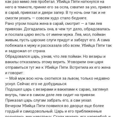
как раз мимо лев пробегал. Убийца Пяти наткнулся на
него в темноте, принял его за осла, схватил за ухо, привел
в сарай, привязал и двери запер. В ту ночь они так и не
смогли уехать — совсем худо стало бедняге.
Рано утром пошла жена в сарай, смотрит — а там лев
привязан. Догадалась она, в чем тут дело, обрадовалась
и послала царю весть от имени мужа. Лев, мол, пойман
живым, пусть царские слуги придут и заберут его. А сама
побежала к мужу и рассказала обо всем. Убийца Пяти так
и задрожал от страха.
Обрадовался царь, узнав, что лев пойман. Но везиры и
вакилы отказались этому верить. Уговорили они царя
отправиться тут же к Убийце Пяти. Встретила их его жена
и говорит:
— Мой муж всю ночь охотился за львом, только недавно
уснул. Сейчас его не добудишься.
Подошел царь с везирами и вакилами к сараю, заглянул
внутрь, там и в самом деле лев сидит на привязи.
Приказал царь слугам забрать его, а сам уехал.
Вечером Убийца Пяти появился во дворце еще более
гордый и самодовольный. Царь и его приближенные
поднялись ему навстречу. Стали хвалить его наперебой, и