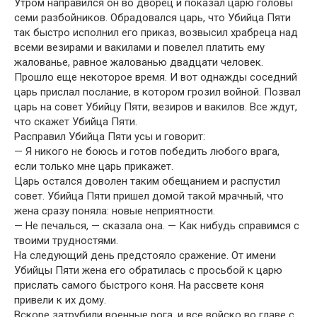
Утром направился он во дворец и показал царю головы
семи разбойников. Обрадовался царь, что Убийца Пяти
так быстро исполнил его приказ, возвысил храбреца над
всеми везирами и вакилами и повелел платить ему
жалованье, равное жалованью двадцати человек.
Прошло еще некоторое время. И вот однажды соседний
царь прислал послание, в котором грозил войной. Позвал
царь на совет Убийцу Пяти, везиров и вакилов. Все ждут,
что скажет Убийца Пяти.
Расправил Убийца Пяти усы и говорит:
— Я никого не боюсь и готов победить любого врага,
если только мне царь прикажет.
Царь остался доволен таким обещанием и распустил
совет. Убийца Пяти пришел домой такой мрачный, что
жена сразу поняла: новые неприятности.
— Не печалься, — сказала она. — Как нибудь справимся с
твоими трудностями.
На следующий день предстояло сражение. От имени
Убийцы Пяти жена его обратилась с просьбой к царю
прислать самого быстрого коня. На рассвете коня
привели к их дому.
Вскоре затрубили военные рога, и все войско во главе с