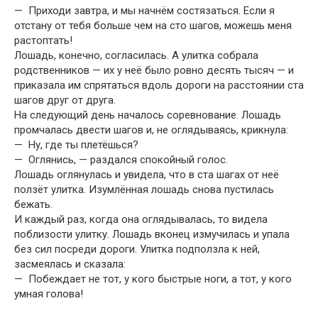
— Приходи завтра, и мы начнём состязаться. Если я
отстану от тебя больше чем на сто шагов, можешь меня
растоптать!
Лошадь, конечно, согласилась. А улитка собрала
родственников — их у неё было ровно десять тысяч — и
приказала им спрятаться вдоль доро­ги на расстоянии ста
шагов друг от друга.
На следующий день началось соревнование. Лошадь
промчалась две­сти шагов и, не оглядываясь, крикнула:
— Ну, где ты плетёшься?
— Оглянись, — раздался спокойный голос.
Лошадь оглянулась и увидела, что в ста шагах от неё
ползёт улитка. Изумлённая лошадь снова пустилась
бежать.
И каждый раз, когда она оглядывалась, то видела
поблизости улитку. Лошадь вконец измучилась и упала
без сил посреди дороги. Улитка подползла к ней,
засмеялась и сказала:
— Побеждает не тот, у кого быстрые ноги, а тот, у кого
умная голова!