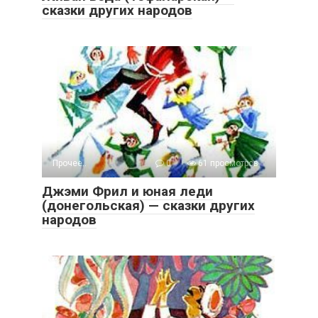
сказки других народов
Прочее..
0
61 просмотров
Джэми Фрил и юная леди
(донегольская) — сказки других
народов