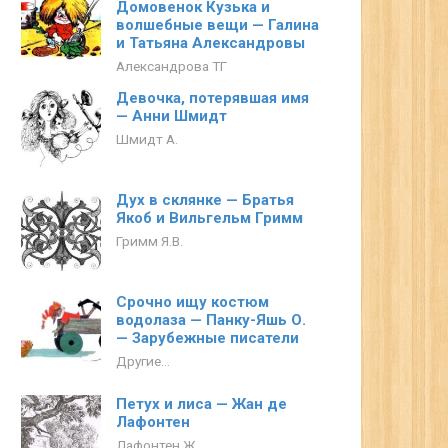
Домовенок Кузька и
волшебные вещи — Галина
и Татьяна Александровы
Александрова ТГ
Девочка, потерявшая имя
— Анни Шмидт
Шмидт А.
Дух в склянке — Братья
Якоб и Вильгельм Гримм
Гримм Я.В.
Срочно ищу костюм
водолаза — Панку-Яшь О.
— Зарубежные писатели
Другие...
Петух и лиса — Жан де
Лафонтен
Лафонтен Ж.