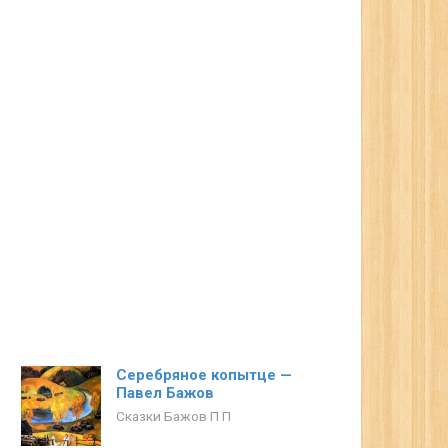
Серебряное копытце —
Павел Бажов
Сказки Бажов П П