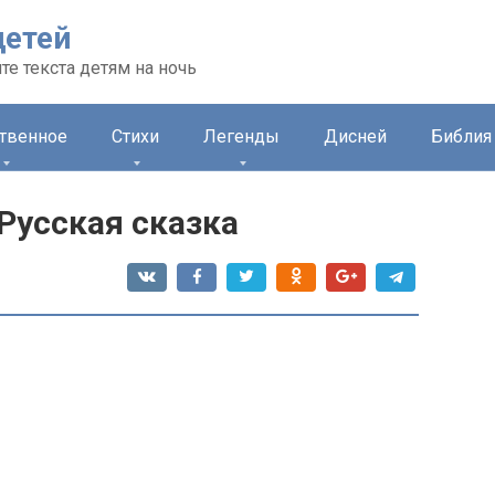
детей
те текста детям на ночь
ственное
Стихи
Легенды
Дисней
Библия 
Русская сказка