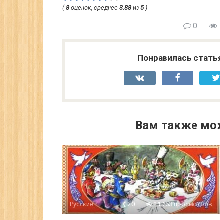
(
8
оценок, среднее
3.88
из
5
)
0
Понравилась стать
Вам также мо
Русские
0
11 663 просмотров