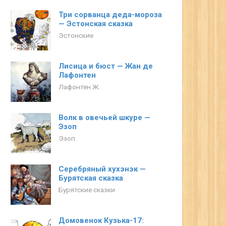
Три сорванца деда-мороза
— Эстонская сказка
Эстонские
Лисица и бюст — Жан де
Лафонтен
Лафонтен Ж.
Волк в овечьей шкуре —
Эзоп
Эзоп
Серебряный хухэнэк —
Бурятская сказка
Бурятские сказки
Домовенок Кузька-17: