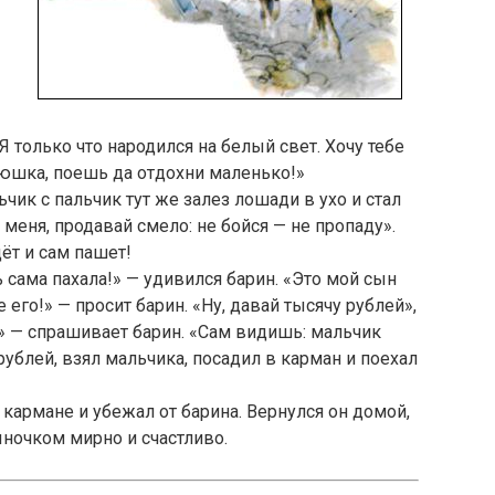
 Я только что народился на белый свет. Хочу тебе
тюшка, поешь да от­дохни маленько!»
чик с пальчик тут же залез ло­шади в ухо и стал
ь меня, прода­вай смело: не бойся — не пропаду».
дёт и сам пашет!
 сама пахала!» — удивился барин. «Это мой сын
 его!» — про­сит барин. «Ну, давай тысячу рублей»,
?» — спрашивает барин. «Сам видишь: мальчик
 рублей, взял мальчика, посадил в карман и поехал
кармане и убежал от барина. Вернулся он домой,
ыночком мир­но и счастливо.