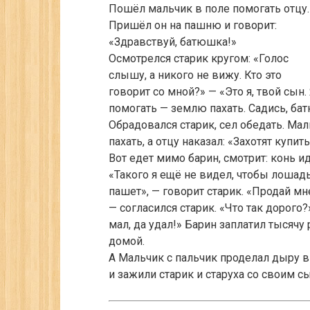
Пошёл мальчик в поле помогать отцу.
Пришёл он на пашню и говорит:
«Здравствуй, батюшка!»
Осмотрелся старик кругом: «Голос
слышу, а никого не вижу. Кто это
говорит со мной?» — «Это я, твой сын.
помогать — землю пахать. Садись, ба
Обрадовался старик, сел обедать. Маль
пахать, а отцу наказал: «Захотят купит
Вот едет мимо барин, смотрит: конь и
«Такого я ещё не видел, чтобы лошадь
пашет», — говорит старик. «Продай мне
— согласился старик. «Что так дорого
мал, да удал!» Ба­рин заплатил тысячу
домой.
А Мальчик с пальчик проделал дыру в 
и зажили старик и старуха со своим с