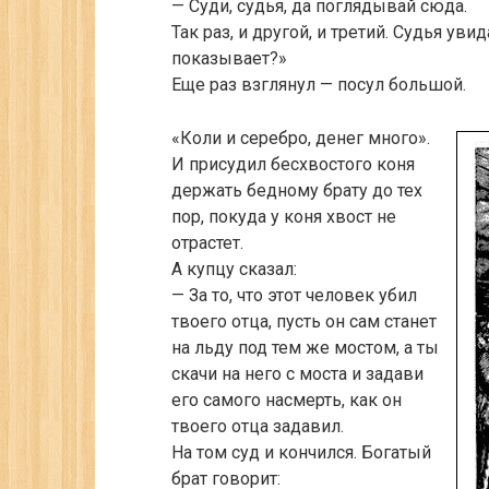
— Суди, судья, да поглядывай сюда.
Так раз, и другой, и третий. Судья ув
показывает?»
Еще раз взглянул — посул большой.
«Коли и серебро, денег много».
И присудил бесхвостого коня
держать бедному брату до тех
пор, покуда у коня хвост не
отрастет.
А купцу сказал:
— За то, что этот человек убил
твоего отца, пусть он сам станет
на льду под тем же мостом, а ты
скачи на него с моста и задави
его самого насмерть, как он
твоего отца задавил.
На том суд и кончился. Богатый
брат говорит: