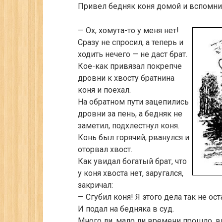
Привел бедняк коня домой и вспомни
— Ох, хомута-то у меня нет!
Сразу не спросил, а теперь и
ходить нечего — не даст брат.
Кое-как привязал покрепче
дровни к хвосту братнина
коня и поехал.
На обратном пути зацепились
дровни за пень, а бедняк не
заметил, подхлестнул коня.
Конь был горячий, рванулся и
оторвал хвост.
Как увидал богатый брат, что
у коня хвоста нет, заругался,
закричал:
— Сгубил коня! Я этого дела так не ос
И подал на бедняка в суд.
Много ли, мало ли времени прошло, в