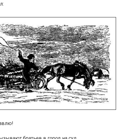
л:
тавлю!
ызывают братьев в город на суд.