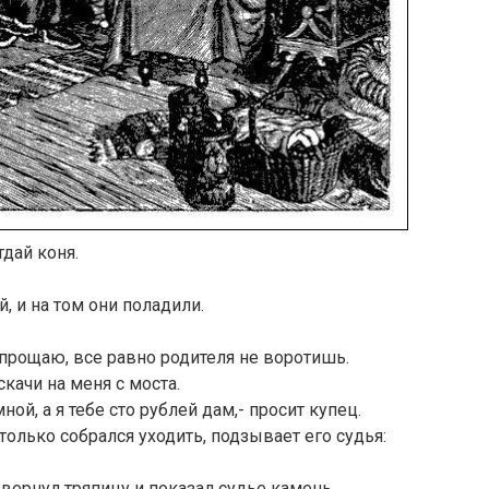
тдай коня.
, и на том они поладили.
 прощаю, все равно родителя не воротишь.
скачи на меня с моста.
ной, а я тебе сто рублей дам,- просит купец.
 только собрался уходить, подзывает его судья:
звернул тряпицу и показал судье камень.