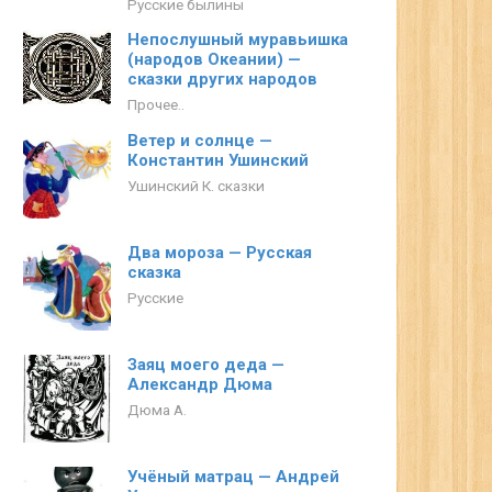
Русские былины
Непослушный муравьишка
(народов Океании) —
сказки других народов
Прочее..
Ветер и солнце —
Константин Ушинский
Ушинский К. сказки
Два мороза — Русская
сказка
Русские
Заяц моего деда —
Александр Дюма
Дюма А.
Учёный матрац — Андрей