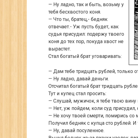
— Ну ладно, так и быть, возьму у
тебя бесхвостого коня.
— Что ты, братец,- бедняк
отвечает.- Уж пусть будет, как
судья присудил: подержу твоего
коня до тех пор, покуда хвост не
вырастет.
Стал богатый брат уговаривать:
— Дам тебе тридцать рублей, только о
— Ну ладно, давай деньги.
Отсчитал богатый брат тридцать рублей
Тут и купец стал просить:
— Слушай, мужичок, я тебе твою вину
— Нет, уж пойдем, коли суд присудил, 
— Не хочу твоей смерти, помирись со м
Получил бедняк с купца сто рублей. И
— Ну, давай посуленное.
Вынул бедняк из-за пазухи узелок, ра