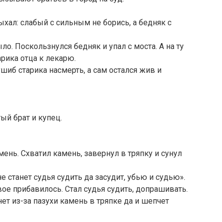
ыхал: слабый с сильным не борись, а бедняк с
ло. Поскользнулся бедняк и упал с моста. А на ту
арика отца к лекарю.
ушиб старика насмерть, а сам остался жив и
ый брат и купец.
мень. Схватил камень, завернул в тряпку и сунул
е станет судья судить да засудит, убью и судью».
ое прибавилось. Стал судья судить, допрашивать.
ет из-за пазухи камень в тряпке да и шепчет