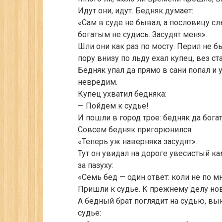
Идут они, идут. Бедняк думает:
«Сам в суде не бывал, а пословицу сл
богатым не судись. Засудят меня».
Шли они как раз по мосту. Перил не бы
пору внизу по льду ехал купец, вез ст
Бедняк упал да прямо в сани попал и 
невредим.
Купец ухватил бедняка:
— Пойдем к судье!
И пошли в город трое: бедняк да богат
Совсем бедняк пригорюнился:
«Теперь уж наверняка засудят».
Тут он увидал на дороге увесистый ка
за пазуху:
«Семь бед — один ответ: коли не по мн
Пришли к судье. К прежнему делу нов
А бедный брат поглядит на судью, вын
судье: