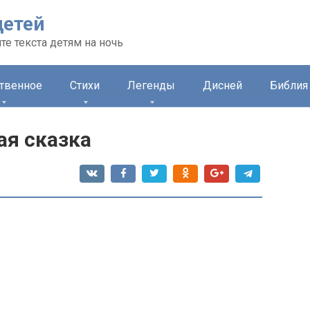
детей
те текста детям на ночь
ственное
Стихи
Легенды
Дисней
Библия 
ая сказка