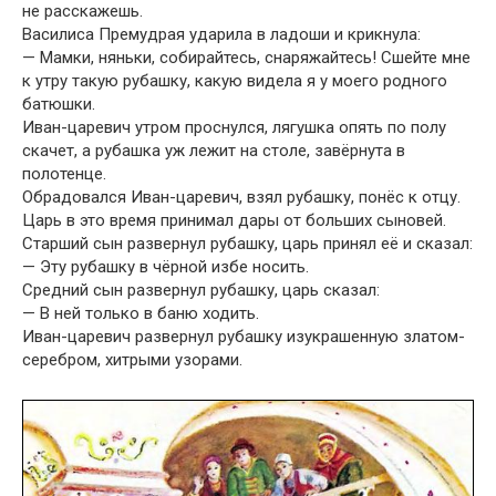
не расскажешь.
Василиса Премудрая ударила в ладоши и крикнула:
— Мамки, няньки, собирайтесь, снаряжайтесь! Сшейте мне
к утру такую рубашку, какую видела я у моего родного
батюшки.
Иван-царевич утром проснулся, лягушка опять по полу
скачет, а рубашка уж лежит на столе, завёрнута в
полотенце.
Обрадовался Иван-царевич, взял рубашку, понёс к отцу.
Царь в это время принимал дары от больших сыновей.
Старший сын развернул рубашку, царь принял её и сказал:
— Эту рубашку в чёрной избе носить.
Средний сын развернул рубашку, царь сказал:
— В ней только в баню ходить.
Иван-царевич развернул рубашку изукрашенную златом-
серебром, хитрыми узорами.