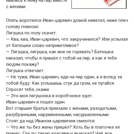
явились к нему на пир вместе
с жёнами.
Опять воротился Иван-царевич домой невесел, ниже плеч
голову повесил.
Лягушка по полу скачет:
— Ква, ква, Иван-царевич, что закручинился? Или услыхал
от батюшки слово неприветливое?
— Лягушка, лягушка, как мне не горевать? Батюшка
наказал, чтобы я пришёл с тобой на пир, а как я тебя
людям покажу?
Лягушка отвечает:
— Не тужи, Иван-царевич, иди на пир один, а я вслед за
тобой буду. Как услышишь стук да гром, не пугайся.
Спросят тебя, скажи:
— Это моя лягушонка в коробчонке едет.
Иван-царевич и пошёл один.
Вот старшие братья приехали с жёнами, разодетыми,
разубранными, нарумяненными, насурьмленными.
Стоят да над Иваном-царевичем смеются:
— Что же ты без жены пришёл? Хоть бы в платочке её
принёс. Где ты такую красавицу выискал? Чай, все