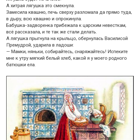
А хитрая лягушка это смекнула.
Замесила квашню, печь сверху разломала да прямо туда,
в дыру, всю квашню и опрокинула.
Бабушка-задворенка прибежала к царским невесткам,
всё рассказала, и те так же стали делать.
А лягушка прыгнула на крыльцо, обернулась Василисой
Премудрой, ударила в ладоши:
— Мамки, няньки, собирайтесь, снаряжайтесь! Испеките
мне к утру мягкий белый хлеб, какой я у моего родного
батюшки ела.