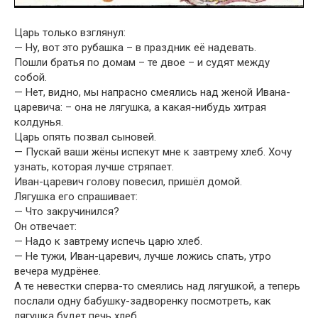
Царь только взглянул:
— Ну, вот это рубашка – в праздник её надевать.
Пошли братья по домам – те двое – и судят между
собой.
— Нет, видно, мы напрасно смеялись над женой Ивана-
царевича: – она не лягушка, а какая-нибудь хитрая
колдунья.
Царь опять позвал сыновей.
— Пускай ваши жёны испекут мне к завтрему хлеб. Хочу
узнать, которая лучше стряпает.
Иван-царевич голову повесил, пришёл домой.
Лягушка его спрашивает:
— Что закручинился?
Он отвечает:
— Надо к завтрему испечь царю хлеб.
— Не тужи, Иван-царевич, лучше ложись спать, утро
вечера мудрёнее.
А те невестки сперва-то смеялись над лягушкой, а теперь
послали одну бабушку-задворенку посмотреть, как
лягушка будет печь хлеб.