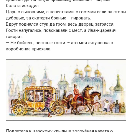
болота исходил.
Царь с сыновьями, с невестками, с гостями сели за столы
дубовые, за скатерти браные – пировать.
Вдруг поднялся стук да гром, весь дворец затрясся.
Гости напугались, повскакали с мест, а Иван-царевич
говорит:
— Не бойтесь, честные гости: – это моя лягушонка в
коробчонке приехала.
Подлетела к царскому крыльцу золочёная карета о