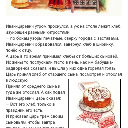
Иван-царевич утром проснулся, а уж на столе лежит хлеб,
изукрашен разными хитростями:
— по бокам узоры печатные, сверху города с заставами.
Иван-царевич обрадовался, завернул хлеб в ширинку,
понёс к отцу.
А царь в то время принимал хлебы от больших сыновей.
Их жёны то поспускали тесто в печь, как им бабушка-
задворенка сказала, и вышла у них одна горелая грязь.
Царь принял хлеб от старшего сына, посмотрел и отослал
в людскую.
Принял от среднего сына и
туда же отослал. А как подал
Иван-царевич, царь сказал:
— Вот это хлеб, только в
праздник его есть.
И приказал царь трём своим
сыновьям, чтобы завтра