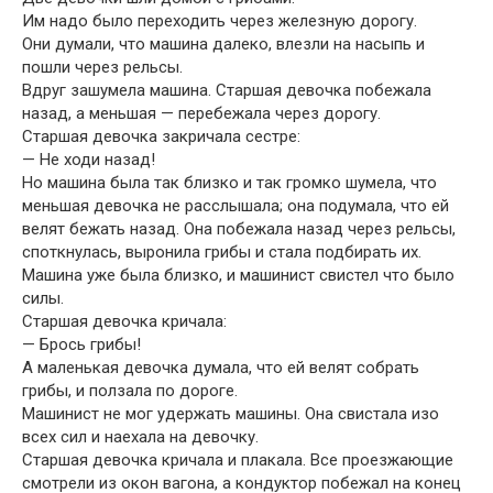
Им надо было переходить через железную дорогу.
Они думали, что машина далеко, влезли на насыпь и
пошли через рельсы.
Вдруг зашумела машина. Старшая девочка побежала
назад, а меньшая — перебежала через дорогу.
Старшая девочка закричала сестре:
— Не ходи назад!
Но машина была так близко и так громко шумела, что
меньшая девочка не расслышала; она подумала, что ей
велят бежать назад. Она побежала назад через рельсы,
споткнулась, выронила грибы и стала подбирать их.
Машина уже была близко, и машинист свистел что было
силы.
Старшая девочка кричала:
— Брось грибы!
А маленькая девочка думала, что ей велят собрать
грибы, и ползала по дороге.
Машинист не мог удержать машины. Она свистала изо
всех сил и наехала на девочку.
Старшая девочка кричала и плакала. Все проезжающие
смотрели из окон вагона, а кондуктор побежал на конец