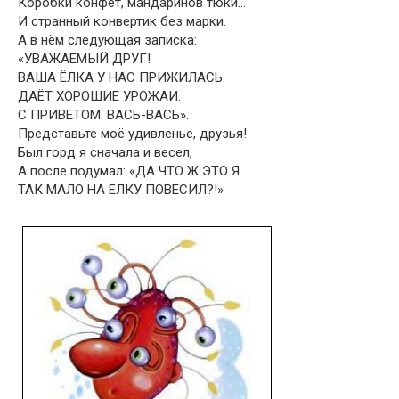
Коробки конфет, мандаринов тюки…
И странный конвертик без марки.
А в нём следующая записка:
«УВАЖАЕМЫЙ ДРУГ!
ВАША ЁЛКА У НАС ПРИЖИЛАСЬ.
ДАЁТ ХОРОШИЕ УРОЖАИ.
С ПРИВЕТОМ. ВАСЬ-ВАСЬ».
Представьте моё удивленье, друзья!
Был горд я сначала и весел,
А после подумал: «ДА ЧТО Ж ЭТО Я
ТАК МАЛО НА ЁЛКУ ПОВЕСИЛ?!»