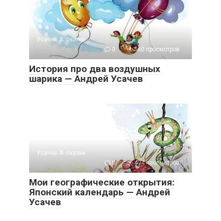
Усачев А. сказки
0
560 просмотров
История про два воздушных
шарика — Андрей Усачев
Усачев А. сказки
0
404 просмотров
Мои географические открытия:
Японский календарь — Андрей
Усачев