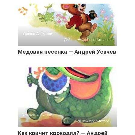
Усачев А. сказки
0
366 просмотров
Медовая песенка — Андрей Усачев
Усачев А. сказки
0
354 просмотров
Как кричит крокодил? — Андрей