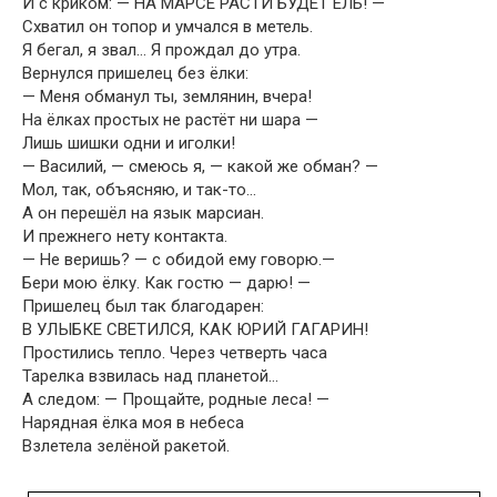
И с криком: — НА МАРСЕ РАСТИ БУДЕТ ЕЛЬ! —
Схватил он топор и умчался в метель.
Я бегал, я звал… Я прождал до утра.
Вернулся пришелец без ёлки:
— Меня обманул ты, землянин, вчера!
На ёлках простых не растёт ни шара —
Лишь шишки одни и иголки!
— Василий, — смеюсь я, — какой же обман? —
Мол, так, объясняю, и так-то…
А он перешёл на язык марсиан.
И прежнего нету контакта.
— Не веришь? — с обидой ему говорю.—
Бери мою ёлку. Как гостю — дарю! —
Пришелец был так благодарен:
В УЛЫБКЕ СВЕТИЛСЯ, КАК ЮРИЙ ГАГАРИН!
Простились тепло. Через четверть часа
Тарелка взвилась над планетой…
А следом: — Прощайте, родные леса! —
Нарядная ёлка моя в небеса
Взлетела зелёной ракетой.