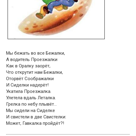
Мы бежать во все Бежалки,
А водитель Проезжалки
Как в Оралку заорёт,
Что открутит нам Бежалки,
Оторвёт Соображалки
И Сиделки надерёт!
Укатила Проезжалка.
Улетела вдаль Леталка.
Грелка по небу плывёт…
Мы сидели на Сиделке
И свистели в две Свистелки:
Может, Гавкалка пройдёт?!