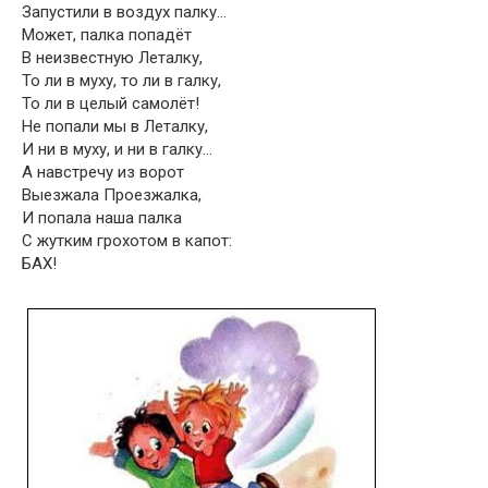
Запустили в воздух палку…
Может, палка попадёт
В неизвестную Леталку,
То ли в муху, то ли в галку,
То ли в целый самолёт!
Не попали мы в Леталку,
И ни в муху, и ни в галку…
А навстречу из ворот
Выезжала Проезжалка,
И попала наша палка
С жутким грохотом в капот:
БАХ!