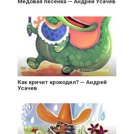
Медовая песенка — Андрей Усачев
Усачев А. сказки
0
354 просмотров
Как кричит крокодил? — Андрей
Усачев
Усачев А. сказки