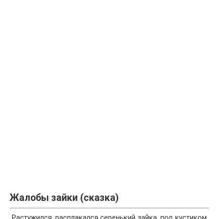
Жалобы зайки (сказка)
Растужился, расплакался серенький зайка, под кустиком