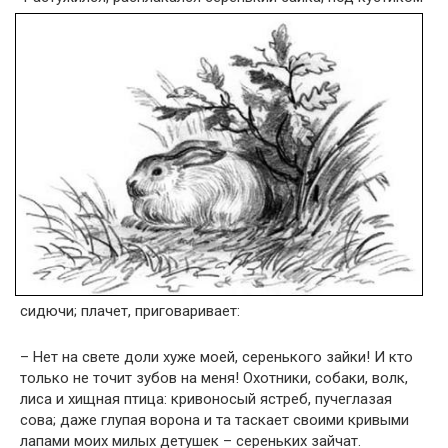
сидючи; плачет, приговаривает:
– Нет на свете доли хуже моей, серенького зайки! И кто
только не точит зубов на меня! Охотники, собаки, волк,
лиса и хищная птица: кривоносый ястреб, пучеглазая
сова; даже глупая ворона и та таскает своими кривыми
лапами моих милых детушек – сереньких зайчат.