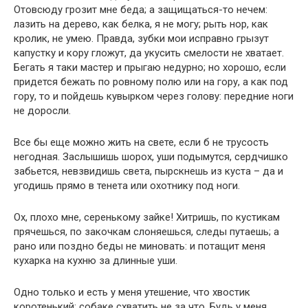
Отовсюду грозит мне беда; а защищаться-то нечем:
лазить на дерево, как белка, я не могу; рыть нор, как
кролик, не умею. Правда, зубки мои исправно грызут
капустку и кору гложут, да укусить смелости не хватает.
Бегать я таки мастер и прыгаю недурно; но хорошо, если
придется бежать по ровному полю или на гору, а как под
гору, то и пойдешь кувырком через голову: передние ноги
не доросли.
Все бы еще можно жить на свете, если б не трусость
негодная. Заслышишь шорох, уши подымутся, сердчишко
забьется, невзвидишь света, пырскнешь из куста – да и
угодишь прямо в тенета или охотнику под ноги.
Ох, плохо мне, серенькому зайке! Хитришь, по кустикам
прячешься, по закочкам слоняешься, следы путаешь; а
рано или поздно беды не миновать: и потащит меня
кухарка на кухню за длинные уши.
Одно только и есть у меня утешение, что хвостик
коротенький: собаке схватить не за что. Будь у меня