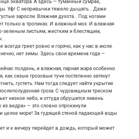
це экватора. А здесь — туманный сумрак,
ады. Уф! С непривычки тяжело дышать… Даже
 густые заросли. Влажная духота… Под ногами
ет только в тропиках. И влажный мох. И влажная
о-зеленым листьям, жестким и блестящим,
ы…
е всегда греет ровно и горячо, как у нас в июле.
онечно, нет зимы. Здесь свои времена года —
ейчас полдень, и влажная, парная жара особенно
я, как сизые грозовые тучи постепенно затянут
отнеть, густеть. Нам тогда следует найти укрытие
послеполуденная гроза. С чудовищным треском
ет низкое небо, и оттуда обрушится ливень.
к из ведра» — это словно опрокинули
 и целое море! За гудящей стеной падающей воды
ет и к вечеру перейдет в дождь, который может