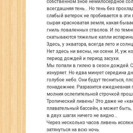
собственном зное немилосердное солн
всегдашняя тень… Но тень без прохл
слабый ветерок не пробивается в эти
сырая красноватая земля, какая быва
гниль поваленных стволов. И по темн
скатываются тяжелые капли испарин
Здесь, у экватора, всегда лето и солнц
Нет здесь ни весны, ни осени. И, уж к
период дождей и период засухи.
Мы попали в гилею в сезон дождей. С
изнуряет. Но едва минует середина дн
голубое небо. Они будут тесниться, пл
понадежнее. Разразится ежедневная 
молния ослепительной строчкой прошь
Тропический ливень! Это даже не «ка
плавательный бассейн, а может быть,
в двух шагах ничего не видно…
Через несколько часов ливень иссякн
затянуться на всю ночь.