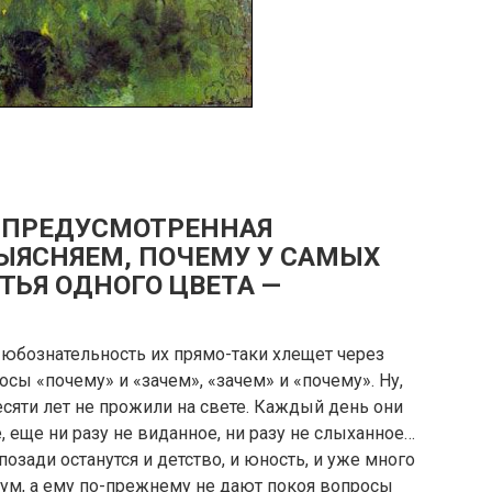
Е ПРЕДУСМОТРЕННАЯ
ЫЯСНЯЕМ, ПОЧЕМУ У САМЫХ
ТЬЯ ОДНОГО ЦВЕТА —
 Любознательность их прямо-таки хлещет через
сы «почему» и «зачем», «зачем» и «почему». Ну,
десяти лет не прожили на свете. Каждый день они
 еще ни разу не виданное, ни разу не слыханное…
позади останутся и детство, и юность, и уже много
дум, а ему по-прежнему не дают покоя вопросы