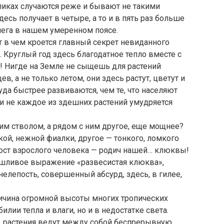
пиках случаются реже и бывают не такими
есь получает в четыре, а то и в пять раз больше
нега в нашем умеренном поясе.
Вот в чем кроется главный секрет невиданного
. Круглый год здесь благодатное тепло вместе с
! Нигде на Земле не сыщешь для растений
в, а не только летом, они здесь растут, цветут и
куда быстрее развиваются, чем те, что населяют
ли не каждое из здешних растений умудряется
им стволом, а рядом с ним другое, еще мощнее?
ой, нежной фиалки, другое — тонкого, ломкого
 рост взрослого человека — родич нашей… клюквы!
мешливое выражение «развесистая клюква»,
нелепость, совершенный абсурд, здесь, в гилее,
причина огромной высоты многих тропических
илии тепла и влаги, но и в недостатке света.
а, растения ведут между собой беспрерывную