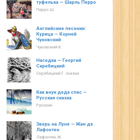
туфелька — Шарль Перро
Перро Ш.
Английские песенки:
Курица — Корней
Чуковский
Чуковский К.
Наседка — Георгий
Скребицкий
Скребицкий Г. сказки
Как внук деда спас —
Русская сказка
Русские
Зверь на Луне — Жан де
Лафонтен
Лафонтен Ж.