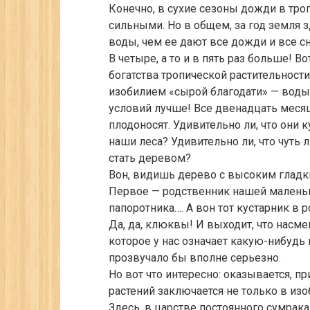
Конечно, в сухие сезоны дожди в тро
сильными. Но в общем, за год земля зд
воды, чем ее дают все дожди и все с
В четыре, а то и в пять раз больше! 
богатства тропической растительности
изобилием «сырой благодати» — воды
условий лучше! Все двенадцать месяце
плодоносят. Удивительно ли, что они 
наши леса? Удивительно ли, что чуть 
стать деревом?
Вон, видишь дерево с высоким гладк
Первое — родственник нашей маленьк
папоротника…. А вон тот кустарник в
Да, да, клюквы! И выходит, что нас
которое у нас означает какую-нибудь 
прозвучало бы вполне серьезно.
Но вот что интересно: оказывается, 
растений заключается не только в изоб
Здесь, в царстве постоянного сумрак