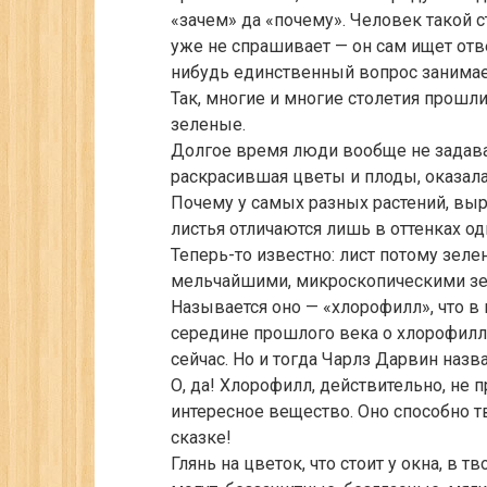
«зачем» да «почему». Человек такой 
уже не спрашивает — он сам ищет отв
нибудь единственный вопрос занимает
Так, многие и многие столетия прошли
зеленые.
Долгое время люди вообще не задавал
раскрасившая цветы и плоды, оказала
Почему у самых разных растений, выр
листья отличаются лишь в оттенках о
Теперь-то известно: лист потому зелен
мельчайшими, микроскопическими зе
Называется оно — «хлорофилл», что в 
середине прошлого века о хлорофилле
сейчас. Но и тогда Чарлз Дарвин наз
О, да! Хлорофилл, действительно, не 
интересное вещество. Оно способно тв
сказке!
Глянь на цветок, что стоит у окна, в т