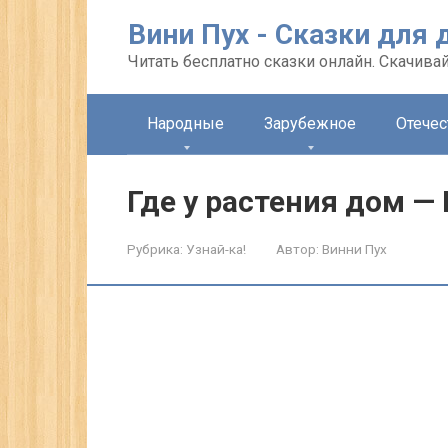
Перейти
Вини Пух - Сказки для 
к
контенту
Читать бесплатно сказки онлайн. Скачивай
Народные
Зарубежное
Отече
Где у растения дом — 
Рубрика:
Узнай-ка!
Автор:
Винни Пух