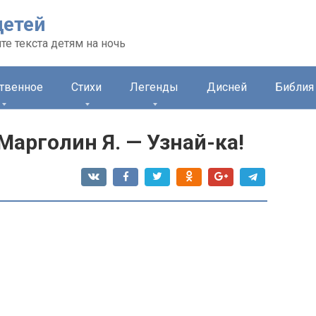
детей
те текста детям на ночь
ственное
Стихи
Легенды
Дисней
Библия 
Марголин Я. — Узнай-ка!