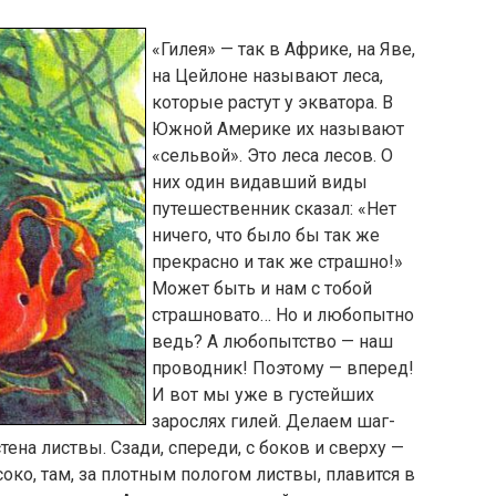
«Гилея» — так в Африке, на Яве,
на Цейлоне называют леса,
которые растут у экватора. В
Южной Америке их называют
«сельвой». Это леса лесов. О
них один видавший виды
путешественник сказал: «Нет
ничего, что было бы так же
прекрасно и так же страшно!»
Может быть и нам с тобой
страшновато… Но и любопытно
ведь? А любопытство — наш
проводник! Поэтому — вперед!
И вот мы уже в густейших
зарослях гилей. Делаем шаг-
тена листвы. Сзади, спереди, с боков и сверху —
ысоко, там, за плотным пологом листвы, плавится в