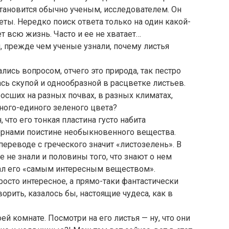
становится обычно ученым, исследователем. Он
еты. Нередко поиск ответа только на один какой-
 всю жизнь. Часто и ее не хватает…
, прежде чем ученые узнали, почему листья
ись вопросом, отчего это природа, так пестро
сь скупой и однообразной в расцветке листьев.
осших на разных почвах, в разных климатах,
дного-единого зеленого цвета?
, что его тонкая пластина густо набита
рнами поистине необыкновенного вещества.
переводе с греческого значит «листозелень». В
 не знали и половины того, что знают о нем
вал его «самым интересным веществом».
просто интересное, а прямо-таки фантастически
орить, казалось бы, настоящие чудеса, как в
воей комнате. Посмотри на его листья — ну, что они