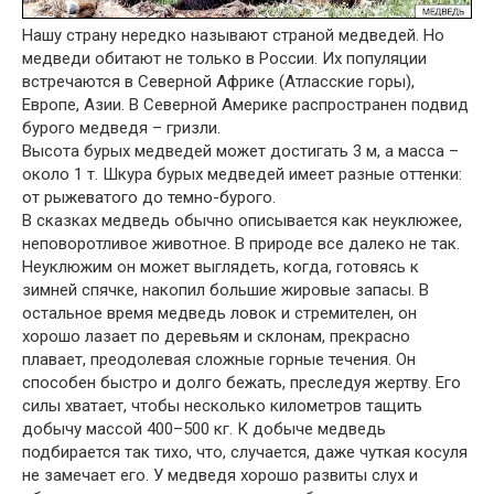
Нашу страну нередко называют страной медведей. Но
медведи обитают не только в России. Их популяции
встречаются в Северной Африке (Атласские горы),
Европе, Азии. В Северной Америке распространен подвид
бурого медведя – гризли.
Высота бурых медведей может достигать 3 м, а масса –
около 1 т. Шкура бурых медведей имеет разные оттенки:
от рыжеватого до темно-бурого.
В сказках медведь обычно описывается как неуклюжее,
неповоротливое животное. В природе все далеко не так.
Неуклюжим он может выглядеть, когда, готовясь к
зимней спячке, накопил большие жировые запасы. В
остальное время медведь ловок и стремителен, он
хорошо лазает по деревьям и склонам, прекрасно
плавает, преодолевая сложные горные течения. Он
способен быстро и долго бежать, преследуя жертву. Его
силы хватает, чтобы несколько километров тащить
добычу массой 400–500 кг. К добыче медведь
подбирается так тихо, что, случается, даже чуткая косуля
не замечает его. У медведя хорошо развиты слух и