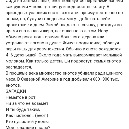
Сидя на задних лапах, енот пользуется передними лапами
как руками – полощет пищу и подносит ее ко рту. В
природных условиях еноты охотятся преимущественно по
ночам, но, будучи голодными, могут добывать себе
пропитание и днем. Зимой впадают в спячку, расходуя во
время сна запасы жира, накопленного летом. Нору
обычно роют под корнями большого дерева или
устраивают логово в дупле. Живут поодиночке, образуя
пары лишь для размножения. Обычно у енота рождается
4–6 детенышей. Около года мать выкармливает малышей
молоком. Как только детеныши подрастут, семья енотов
распадается.
В прошлые века множество енотов убивали ради ценного
меха. В Северной Америке в год добывали 600–800 тыс.
енотов.
ЗАГАДКИ
Немытое в рот
Ни за что не возьмет
И ты будь таким,
Как чистюля… (енот.)
Кто пушистый у воды
Моет сладкие плоды?