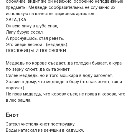
обоняние, видит же он неважно, особенно неподвижные
предметы. Медведи сообразительны, не случайно их
используют в качестве цирковых артистов.
ЗАГАДКА
Он всю зиму в шубе спал,
Лапу бурую сосал,
А проснувшись, стал реветь.
Это зверь лесной… (медведь).
ПОСЛОВИЦЫ И ПОГОВОРКИ
…
Медведь по корове съедает, да голоден бывает, а кура
по зерну клюет, да сыта живет.
Силен медведь, но и того мошкара в воду загоняет.
Хозяин в дому, что медведь в бору (что как хочет, так и
ворочат).
Не прав медведь, что корову съел; не права и корова, что
в лес зашла.
Енот
Затеял чистюля-енот постирушку.
Воды натаскал из речушки в кадушку,