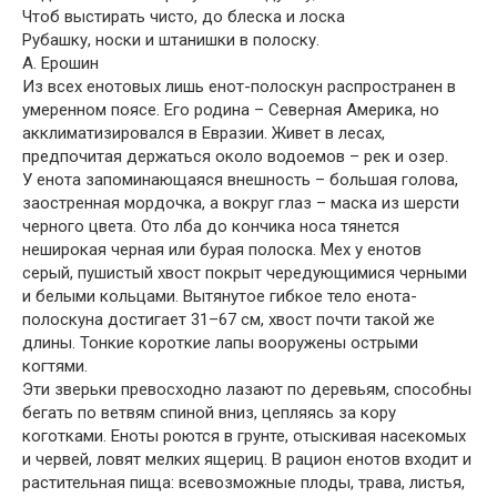
Чтоб выстирать чисто, до блеска и лоска
Рубашку, носки и штанишки в полоску.
А. Ерошин
Из всех енотовых лишь енот-полоскун распространен в
умеренном поясе. Его родина – Северная Америка, но
акклиматизировался в Евразии. Живет в лесах,
предпочитая держаться около водоемов – рек и озер.
У енота запоминающаяся внешность – большая голова,
заостренная мордочка, а вокруг глаз – маска из шерсти
черного цвета. Ото лба до кончика носа тянется
неширокая черная или бурая полоска. Мех у енотов
серый, пушистый хвост покрыт чередующимися черными
и белыми кольцами. Вытянутое гибкое тело енота-
полоскуна достигает 31–67 см, хвост почти такой же
длины. Тонкие короткие лапы вооружены острыми
когтями.
Эти зверьки превосходно лазают по деревьям, способны
бегать по ветвям спиной вниз, цепляясь за кору
коготками. Еноты роются в грунте, отыскивая насекомых
и червей, ловят мелких ящериц. В рацион енотов входит и
растительная пища: всевозможные плоды, трава, листья,