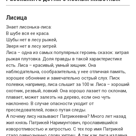
Лисица
Знает лисонька-лиса:
В шубе вся ее краса.
Шубы нет в лесу рыжей,
Зверя нет в лесу хитрей.
Лиса – одна из самых популярных героинь сказок: хитрая
рыжая плутовка. Доля правды в такой характеристике
есть. Лиса – красивый, умный хищник. Она
наблюдательна, сообразительна, у нее отличная память,
хорошее обоняние и замечательно острый слух. Писк
полевки, например, лиса слышит за 100 м. Лиса – хороший
охотник, резвый, ловкий. Она хорошо лазает по склонам,
плавает, может залезть на дерево, если оно чуть
наклонено. В случае опасности уходит от
преследователей, ловко путая следы.
А почему лису называют Патрикеевна? Много лет назад
жил князь Патрикей Наримунтович, прославившийся
изворотливостью и хитростью. С тех пор имя Патрикей
стало равнозначно слову хитрец. А так как лиса издавна