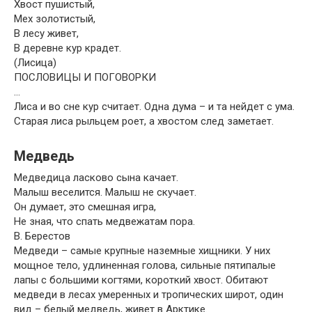
Хвост пушистый,
Мех золотистый,
В лесу живет,
В деревне кур крадет.
(Лисица)
ПОСЛОВИЦЫ И ПОГОВОРКИ
…
Лиса и во сне кур считает. Одна дума – и та нейдет с ума.
Старая лиса рыльцем роет, а хвостом след заметает.
Медведь
Медведица ласково сына качает.
Малыш веселится. Малыш не скучает.
Он думает, это смешная игра,
Не зная, что спать медвежатам пора.
В. Берестов
Медведи – самые крупные наземные хищники. У них
мощное тело, удлиненная голова, сильные пятипалые
лапы с большими когтями, короткий хвост. Обитают
медведи в лесах умеренных и тропических широт, один
вид – белый медведь, живет в Арктике.