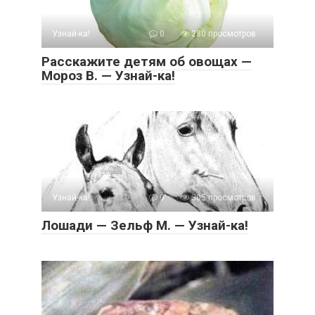
Узнай-ка!
0
280 просмотров
Расскажите детям об овощах —
Мороз В. — Узнай-ка!
Узнай-ка!
0
305 просмотров
Лошади — Зельф М. — Узнай-ка!