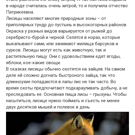
в народе считалась очень хитрой, то и получила отчество
Патрикеевна.
Лисицы населяют многие природные зоны – от
приполярных тундр до пустынь и высокогорных районов.
Окраска у разных видов варьируется от рыжей до
серебристо-бурой и черной. Селятся в норах, которые
выкапывают сами, или занимают жилища барсуков и
сурков. Лисицы могут есть как животную, так и
растительную пищу. Они с удовольствием едят ягоды,
яблоки, кое-какие овощи.
В сказках лисицы обычно охотятся на зайцев. На самом
деле ей сложно догнать быстроного зайца, так что
длинноухие попадаются в лапы лис не так часто. Во
время охоты предпочитают подкарауливать добычу, а не
преследовать ее. Основная пища лисы – грызуны. Чтобы
насытиться, лисице нужно поймать и съесть не менее
двух десятков мышей и полевок в день.