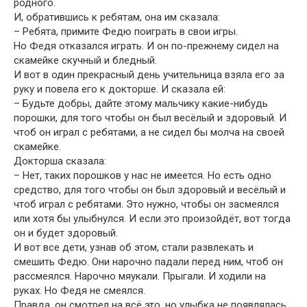
родного.
И, обратившись к ребятам, она им сказала:
– Ребята, примите Федю поиграть в свои игры.
Но Федя отказался играть. И он по-прежнему сидел на
скамейке скучный и бледный.
И вот в один прекрасный день учительница взяла его за
руку и повела его к докторше. И сказала ей:
– Будьте добры, дайте этому мальчику какие-нибудь
порошки, для того чтобы он был весёлый и здоровый. И
чтоб он играл с ребятами, а не сидел бы молча на своей
скамейке.
Докторша сказала:
– Нет, таких порошков у нас не имеется. Но есть одно
средство, для того чтобы он был здоровый и весёлый и
чтоб играл с ребятами. Это нужно, чтобы он засмеялся
или хотя бы улыбнулся. И если это произойдёт, вот тогда
он и будет здоровый.
И вот все дети, узнав об этом, стали развлекать и
смешить Федю. Они нарочно падали перед ним, чтоб он
рассмеялся. Нарочно мяукали. Прыгали. И ходили на
руках. Но Федя не смеялся.
Правда, он смотрел на всё это, но улыбка не появлялась