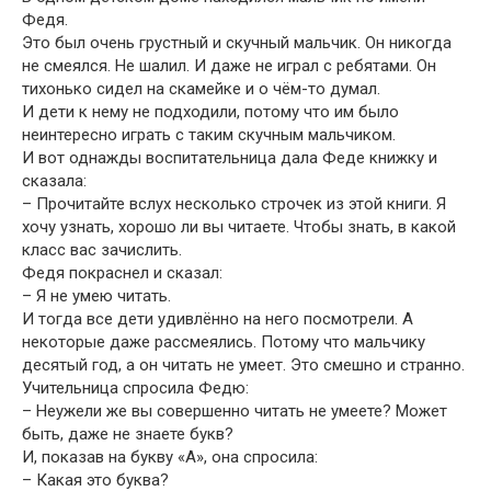
Федя.
Это был очень грустный и скучный мальчик. Он никогда
не смеялся. Не шалил. И даже не играл с ребятами. Он
тихонько сидел на скамейке и о чём-то думал.
И дети к нему не подходили, потому что им было
неинтересно играть с таким скучным мальчиком.
И вот однажды воспитательница дала Феде книжку и
сказала:
– Прочитайте вслух несколько строчек из этой книги. Я
хочу узнать, хорошо ли вы читаете. Чтобы знать, в какой
класс вас зачислить.
Федя покраснел и сказал:
– Я не умею читать.
И тогда все дети удивлённо на него посмотрели. А
некоторые даже рассмеялись. Потому что мальчику
десятый год, а он читать не умеет. Это смешно и странно.
Учительница спросила Федю:
– Неужели же вы совершенно читать не умеете? Может
быть, даже не знаете букв?
И, показав на букву «А», она спросила:
– Какая это буква?