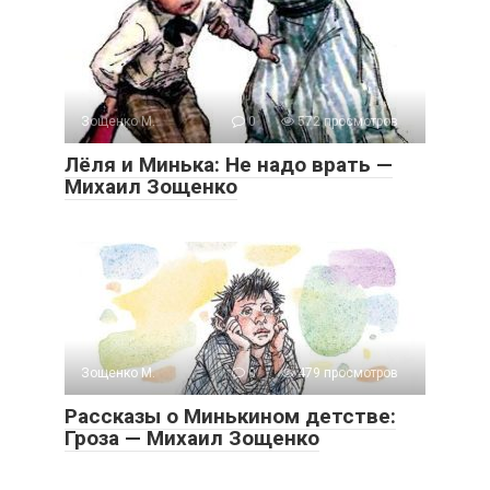
Зощенко М.
0
572 просмотров
Лёля и Минька: Не надо врать —
Михаил Зощенко
Зощенко М.
0
479 просмотров
Рассказы о Минькином детстве:
Гроза — Михаил Зощенко