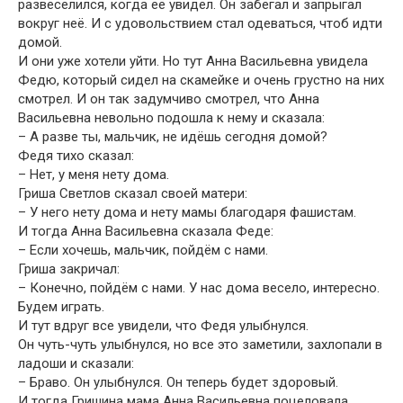
развеселился, когда её увидел. Он забегал и запрыгал
вокруг неё. И с удовольствием стал одеваться, чтоб идти
домой.
И они уже хотели уйти. Но тут Анна Васильевна увидела
Федю, который сидел на скамейке и очень грустно на них
смотрел. И он так задумчиво смотрел, что Анна
Васильевна невольно подошла к нему и сказала:
– А разве ты, мальчик, не идёшь сегодня домой?
Федя тихо сказал:
– Нет, у меня нету дома.
Гриша Светлов сказал своей матери:
– У него нету дома и нету мамы благодаря фашистам.
И тогда Анна Васильевна сказала Феде:
– Если хочешь, мальчик, пойдём с нами.
Гриша закричал:
– Конечно, пойдём с нами. У нас дома весело, интересно.
Будем играть.
И тут вдруг все увидели, что Федя улыбнулся.
Он чуть-чуть улыбнулся, но все это заметили, захлопали в
ладоши и сказали:
– Браво. Он улыбнулся. Он теперь будет здоровый.
И тогда Гришина мама Анна Васильевна поцеловала