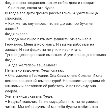
Федя снова покраснел, потом побледнел и говорит:
– Я не знаю, какая это буква.
И тогда все дети громко рассмеялись. А учительница
спросила:
– Как же так случилось, что вы до сих пор букв не
знаете?
Федя сказал:
– Когда мне было пять лет, фашисты угнали нас в
Германию. Меня и мою маму. И там мы работали на
заводе. И там фашисты не учили нас читать.
Тут все дети перестали смеяться. А учительница спросила
Федю:
– А где же теперь ваша мама?
Печально вздохнув, Федя сказал:
– Она умерла в Германии. Она была очень больна. И она
лежала с высокой температурой. Но фашисты подняли её
штыками и заставили её работать. И вот почему она
умерла.
Учительница сказала Феде:
– Бедный мальчик. Ты не смущайся, что ты не умеешь
читать. Мы тебя научим. И мы тебя будем любить, как