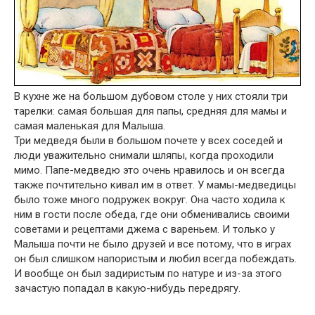
В кухне же на большом дубовом столе у них стояли три
тарелки: самая большая для папы, средняя для мамы и
самая маленькая для Малыша.
Три медведя были в большом почете у всех соседей и
люди уважительно снимали шляпы, когда проходили
мимо. Папе-медведю это очень нравилось и он всегда
также почтительно кивал им в ответ. У мамы-медведицы
было тоже много подружек вокруг. Она часто ходила к
ним в гости после обеда, где они обменивались своими
советами и рецептами джема с вареньем. И только у
Малыша почти не было друзей и все потому, что в играх
он был слишком напористым и любил всегда побеждать.
И вообще он был задиристым по натуре и из-за этого
зачастую попадал в какую-нибудь передрягу.