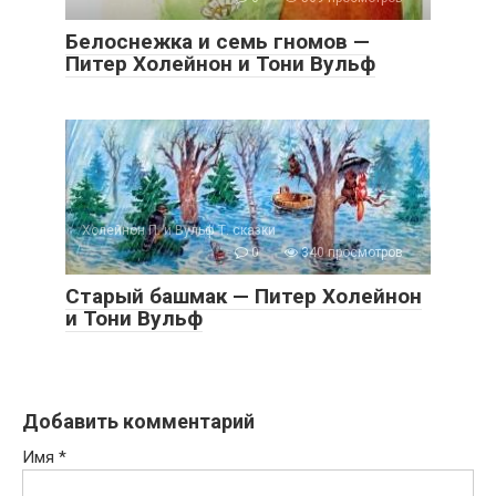
Белоснежка и семь гномов —
Питер Холейнон и Тони Вульф
Холейнон П. и Вульф Т. сказки
0
340 просмотров
Старый башмак — Питер Холейнон
и Тони Вульф
Добавить комментарий
Имя
*