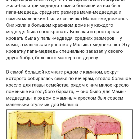
жили-были три медведя: самый большой из них был
папа-медведь, среднего размера мама-медведица и
самым маленьким был их сынишка Малыш-медвежонок.
Они жили в большом красивом доме и у каждого
медведя была своя кровать. Большая и просторная
кровать была у папы-медведя, средних размеров – у
мамы, а маленькая кроватка у Малыша-медвежонка. Эту
кроватку папа-медведь специально заказал у своего
друга бобра, большого мастера по дереву.
В самой большой комнате рядом с камином, вокруг
которого собиралась семья по вечерам, стояло большое
кресло для главы семейства, рядом с ним милое кресло
поменьше из голубого бархата, — оно было для Мамы-
медведицы, а рядом с маминым креслом был совсем
маленький стульчик для Малыша.