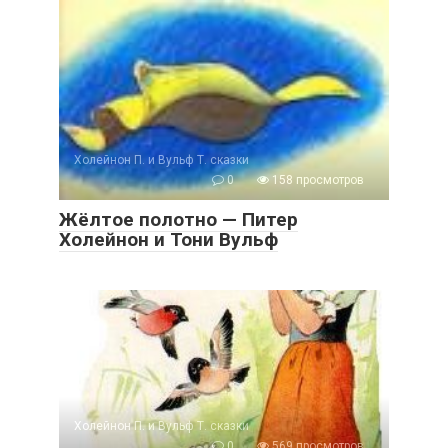
Холейнон П. и Вульф Т. сказки
0
158 просмотров
Жёлтое полотно — Питер
Холейнон и Тони Вульф
Холейнон П. и Вульф Т. сказки
0
569 просмотров