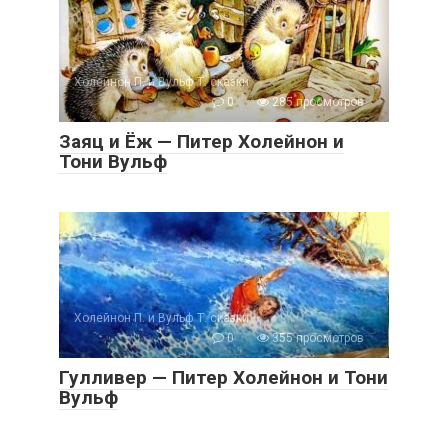
Холейнон П. и Вульф Т. сказки
0
285 просмотров
Заяц и Ёж — Питер Холейнон и
Тони Вульф
Холейнон П. и Вульф Т. сказки
0
355 просмотров
Гулливер — Питер Холейнон и Тони
Вульф