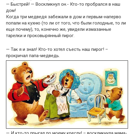
— Быстрей! — Воскликнул он.- Кто-то пробрался в наш
дом!
Когда три медведя забежали в дом и первым-наперво
попали на кухню (то ли от того, что были голодные, то ли
еще почему), то, конечно же, увидели измазанные
тарелки и проковырянный пирог.
— Так я и знал! Кто-то хотел съесть наш пирог! –
прокричал папа-медведь.
— И кто-то прыгал по моему креслу! – воскликнула мама-