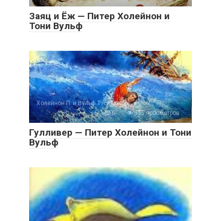
Заяц и Ёж — Питер Холейнон и
Тони Вульф
Холейнон П. и Вульф Т. сказки
0
355 просмотров
Гулливер — Питер Холейнон и Тони
Вульф