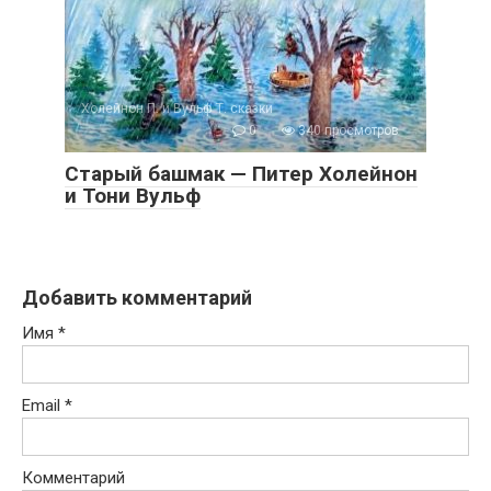
Холейнон П. и Вульф Т. сказки
0
340 просмотров
Старый башмак — Питер Холейнон
и Тони Вульф
Добавить комментарий
Имя
*
Email
*
Комментарий