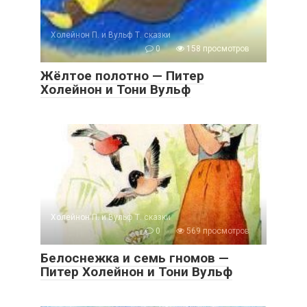
Холейнон П. и Вульф Т. сказки
0
158 просмотров
Жёлтое полотно — Питер
Холейнон и Тони Вульф
Холейнон П. и Вульф Т. сказки
0
569 просмотров
Белоснежка и семь гномов —
Питер Холейнон и Тони Вульф