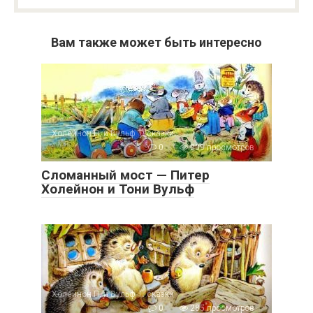
Вам также может быть интересно
Холейнон П. и Вульф Т. сказки
0
239 просмотров
Сломанный мост — Питер
Холейнон и Тони Вульф
Холейнон П. и Вульф Т. сказки
0
285 просмотров