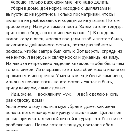
— Хорошо, только расскажи мне, что надо делать.
— Убери в доме, дай корма наседке с цыплятами и
выпусти их из курятника. Только посматривай, чтобы
цыплята не разбежались и коршун их не утащил. Потом
просей муку. Из муки замеси тесто. Затем затопи тэндур,
приготовь обед, а потом испеки лаваш [1]. В полдень
подои козу и овец, молоко процеди, чтобы чистое было,
вскипяти и дай немного остыть, потом разлей его и
заквась, чтобы завтра был катых. Вот шерсть, спряди из
неё нитки, я вернусь и свяжу носки и рукавицы на зиму.
Из навоза непременно наделай кизяков, чтобы было чем
топить зимой. Из вчерашнего катыха сбей масло иначе он
прокиснет и испортится. У меня там ещё бельё замочено,
и ткань я начала ткать, но это оставь; уж так и быть,
приду вечером, сама сделаю.
— Иди, жена, — воскликнул муж, — я всё сделаю и хоть
раз отдохну дома!
Ушла жена отару пасти, а муж убрал в доме, как жена
велела, потом накормил курицу с цыплятами. Цыплят он
решил привязать длинной ниткой к курице, чтобы они не
разбежались. Потом затопил тэндур, поставил обед