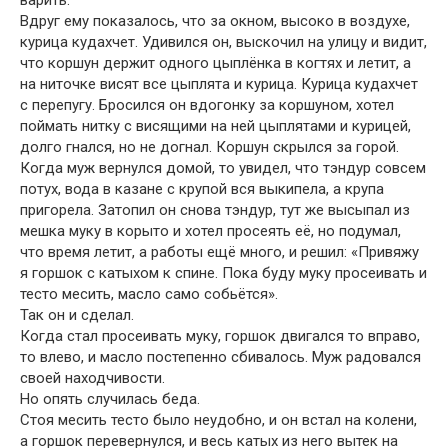
варить.
Вдруг ему показалось, что за окном, высоко в воздухе,
курица кудахчет. Удивился он, выскочил на улицу и видит,
что коршун держит одного цыплёнка в когтях и летит, а
на ниточке висят все цыплята и курица. Курица кудахчет
с перепугу. Бросился он вдогонку за коршуном, хотел
поймать нитку с висящими на ней цыплятами и курицей,
долго гнался, но не догнал. Коршун скрылся за горой.
Когда муж вернулся домой, то увидел, что тэндур совсем
потух, вода в казане с крупой вся выкипела, а крупа
пригорела. Затопил он снова тэндур, тут же высыпал из
мешка муку в корыто и хотел просеять её, но подумал,
что время летит, а работы ещё много, и решил: «Привяжу
я горшок с катыхом к спине. Пока буду муку просеивать и
тесто месить, масло само собьётся».
Так он и сделал.
Когда стал просеивать муку, горшок двигался то вправо,
то влево, и масло постепенно сбивалось. Муж радовался
своей находчивости.
Но опять случилась беда.
Стоя месить тесто было неудобно, и он встал на колени,
а горшок перевернулся, и весь катых из него вытек на