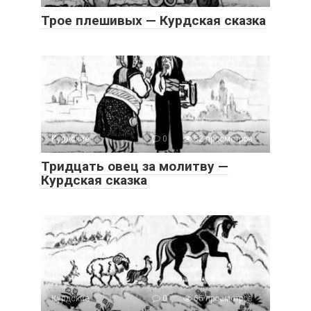
Трое плешивых — Курдская сказка
Курдские
0
52 просмотров
Тридцать овец за молитву —
Курдская сказка
Курдские
0
65 просмотров