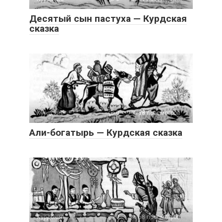
Десятый сын пастуха — Курдская
сказка
Курдские
0
38 просмотров
Али-богатырь — Курдская сказка
Курдские
0
68 просмотров