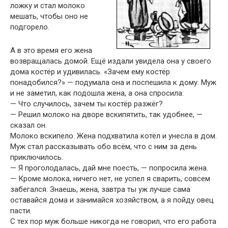
ложку и стал молоко
мешать, чтобы оно не
подгорело.
А в это время его жена
возвращалась домой. Ещё издали увидела она у своего
дома костёр и удивилась. «Зачем ему костёр
понадобился?» — подумала она и поспешила к дому. Муж
и не заметил, как подошла жена, а она спросила:
— Что случилось, зачем ты костёр разжёг?
— Решил молоко на дворе вскипятить, так удобнее, —
сказал он.
Молоко вскипело. Жена подхватила котёл и унесла в дом.
Муж стал рассказывать обо всём, что с ним за день
приключилось.
— Я проголодалась, дай мне поесть, — попросила жена.
— Кроме молока, ничего нет, не успел я сварить, совсем
забегался. Знаешь, жена, завтра ты уж лучше сама
оставайся дома и занимайся хозяйством, а я пойду овец
пасти.
С тех пор муж больше никогда не говорил, что его работа