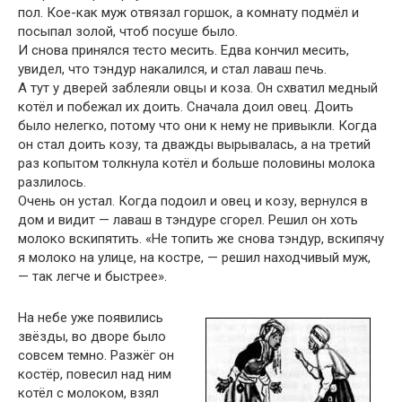
пол. Кое-как муж отвязал горшок, а комнату подмёл и
посыпал золой, чтоб посуше было.
И снова принялся тесто месить. Едва кончил месить,
увидел, что тэндур накалился, и стал лаваш печь.
А тут у дверей заблеяли овцы и коза. Он схватил медный
котёл и побежал их доить. Сначала доил овец. Доить
было нелегко, потому что они к нему не привыкли. Когда
он стал доить козу, та дважды вырывалась, а на третий
раз копытом толкнула котёл и больше половины молока
разлилось.
Очень он устал. Когда подоил и овец и козу, вернулся в
дом и видит — лаваш в тэндуре сгорел. Решил он хоть
молоко вскипятить. «Не топить же снова тэндур, вскипячу
я молоко на улице, на костре, — решил находчивый муж,
— так легче и быстрее».
На небе уже появились
звёзды, во дворе было
совсем темно. Разжёг он
костёр, повесил над ним
котёл с молоком, взял