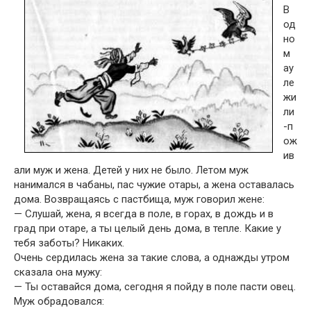
В
од
но
м
ау
ле
жи
ли
-п
ож
ив
али муж и жена. Детей у них не было. Летом муж
нанимался в чабаны, пас чужие отары, а жена оставалась
дома. Возвращаясь с пастбища, муж говорил жене:
— Слушай, жена, я всегда в поле, в горах, в дождь и в
град при отаре, а ты целый день дома, в тепле. Какие у
тебя заботы? Никаких.
Очень сердилась жена за такие слова, а однажды утром
сказала она мужу:
— Ты оставайся дома, сегодня я пойду в поле пасти овец.
Муж обрадовался: