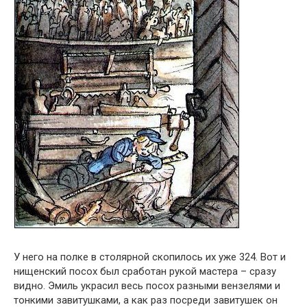
У него на полке в столярной скопилось их уже 324. Вот и
нищенский посох был сработан рукой мастера – сразу
видно. Эмиль украсил весь посох разными вензелями и
тонкими завитушками, а как раз посреди завитушек он