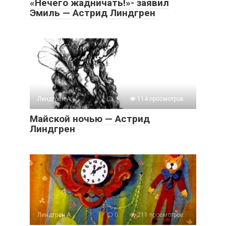
«Нечего жадничать!»- заявил
Эмиль — Астрид Линдгрен
Линдгрен А.
0
114 просмотров
Майской ночью — Астрид
Линдгрен
Линдгрен А.
0
211 просмотров