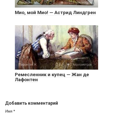
Линдгрен А.
0
11 019 просмотров
Мио, мой Мио! — Астрид Линдгрен
Лафонтен Ж.
0
23 просмотров
Ремесленник и купец — Жан де
Лафонтен
Добавить комментарий
Имя
*