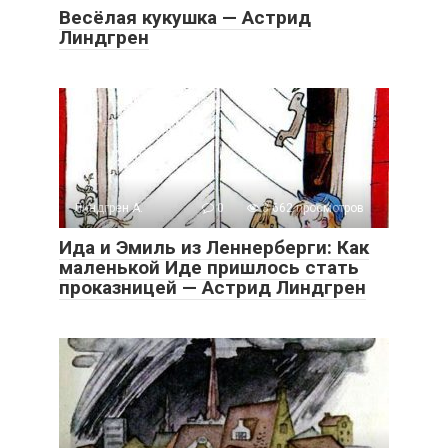
Весёлая кукушка — Астрид
Линдгрен
Линдгрен А.
0
3 662 просмотров
Ида и Эмиль из Леннерберги: Как
маленькой Иде пришлось стать
проказницей — Астрид Линдгрен