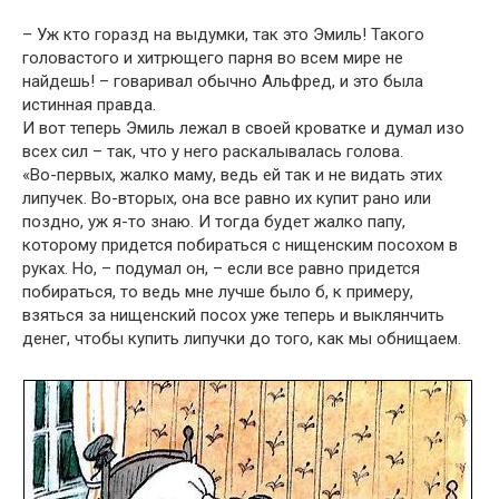
– Уж кто горазд на выдумки, так это Эмиль! Такого
головастого и хитрющего парня во всем мире не
найдешь! – говаривал обычно Альфред, и это была
истинная правда.
И вот теперь Эмиль лежал в своей кроватке и думал изо
всех сил – так, что у него раскалывалась голова.
«Во-первых, жалко маму, ведь ей так и не видать этих
липучек. Во-вторых, она все равно их купит рано или
поздно, уж я-то знаю. И тогда будет жалко папу,
которому придется побираться с нищенским посохом в
руках. Но, – подумал он, – если все равно придется
побираться, то ведь мне лучше было б, к примеру,
взяться за нищенский посох уже теперь и выклянчить
денег, чтобы купить липучки до того, как мы обнищаем.