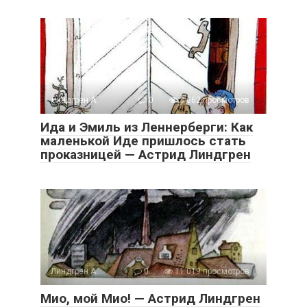
Линдгрен А.
0
3 662 просмотров
Ида и Эмиль из Леннерберги: Как
маленькой Иде пришлось стать
проказницей — Астрид Линдгрен
Линдгрен А.
0
11 019 просмотров
Мио, мой Мио! — Астрид Линдгрен