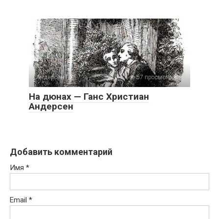
Андерсен Г.Х.
0
57 просмотров
На дюнах — Ганс Христиан
Андерсен
Добавить комментарий
Имя
*
Email
*