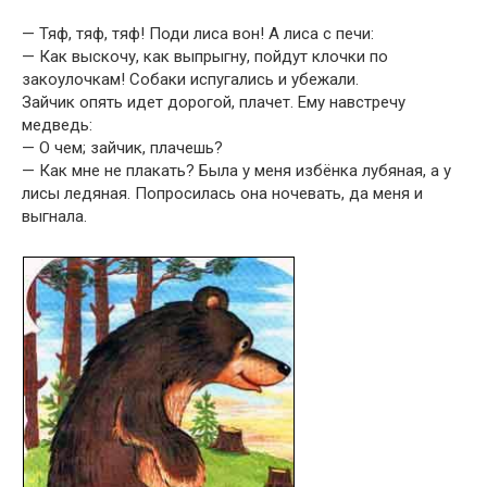
— Тяф, тяф, тяф! Поди лиса вон! А лиса с печи:
— Как выскочу, как выпрыгну, пойдут клочки по
закоулочкам! Собаки испугались и убежали.
Зайчик опять идет дорогой, плачет. Ему навстречу
медведь:
— О чем; зайчик, плачешь?
— Как мне не плакать? Была у меня избёнка лубяная, а у
лисы ледяная. Попросилась она ночевать, да меня и
выгнала.