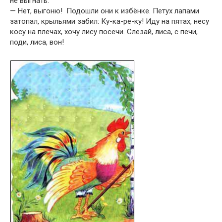
не выгнать.
— Нет, выгоню! Подошли они к избёнке. Петух лапами
затопал, крыльями забил: Ку-ка-ре-ку! Иду на пятах, несу
косу на плечах, хочу лису посечи. Слезай, лиса, с печи,
поди, лиса, вон!