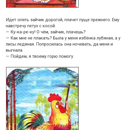
Идет опять зайчик дорогой, плачет пуще прежнего. Ему
навстречу петух с косой:
— Ку-ка-ре-ку! О чём, зайчик, плачешь?
— Как мне не плакать? Была у меня избёнка лубяная, а у
лисы ледяная. Попросилась она ночевать, да меня и
выгнала.
— Пойдем, я твоему горю помогу.