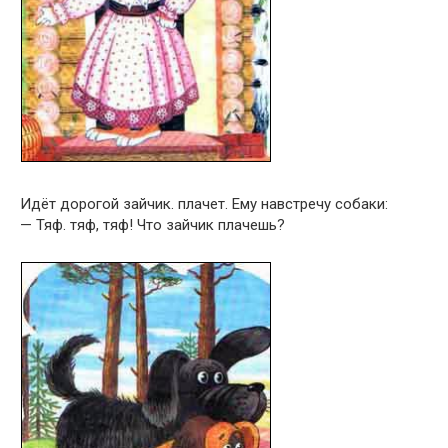
Идёт дорогой зайчик. плачет. Ему навстречу собаки:
— Тяф. тяф, тяф! Что зайчик плачешь?