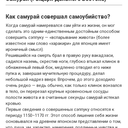
Как самурай совершал самоубийство?
Когда самурай намеревался сам уйти из жизни, он мог
сделать это одним-единственным достойным способом:
совершить сэппуку — «вспарывание живота» (более
известное нам слово «харакири» для японцев имеет
ироничный смысл).
Решившийся на смерть брал в правую руку вакадзаси,
садился наземь, скрестив ноги, глубоко втыкал клинок в
обнаженный левый бок, медленно отводил его ниже
пупка и, завершая мучительную процедуру, делал
небольшой надрез вверх. Впрочем, до этого доходило
очень редко — ведь обычно, как только клинок вонзался
в тело, он перерезал крупные кровеносные сосуды
полости живота и в считанные секунды самурай истекал
кровью.
Первые сведения о совершенных сэппуку относятся к
периоду 1150–1170 гг. Этот способ лишения себя жизни
основывался на древнем японском представлении о том,
что душа, ум, характер, намерения, подлинные чувства и