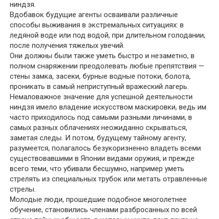
ниндзя.
Вдобавок будущие агенты осваивали различные
способы выживания в экстремальных ситуациях: в
ледяной воде или под водой, при длительном голодании,
после получения тяжелых увечий.
Они должны были также уметь быстро и незаметно, в
полном снаряжении преодолевать любые препятствия —
стены замка, засеки, бурные водные потоки, болота,
проникать в самый неприступный вражеский лагерь.
Немаловажное значение для успешной деятельности
ниндзя имело владение искусством маскировки, ведь им
часто приходилось под самыми разными личинами, в
самых разных облачениях неожиданно скрываться,
заметая следы. И потом, будущему тайному агенту,
разумеется, полагалось безукоризненно владеть всеми
существовавшими в Японии видами оружия, и прежде
всего теми, что убивали бесшумно, например уметь
стрелять из специальных трубок или метать отравленные
стрелы.
Молодые люди, прошедшие подобное многолетнее
обучение, становились членами разбросанных по всей