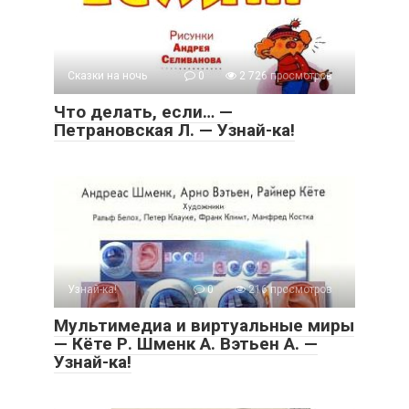
Сказки на ночь
0
2 726 просмотров
Что делать, если… —
Петрановская Л. — Узнай-ка!
Узнай-ка!
0
216 просмотров
Мультимедиа и виртуальные миры
— Кёте Р. Шменк А. Вэтьен А. —
Узнай-ка!