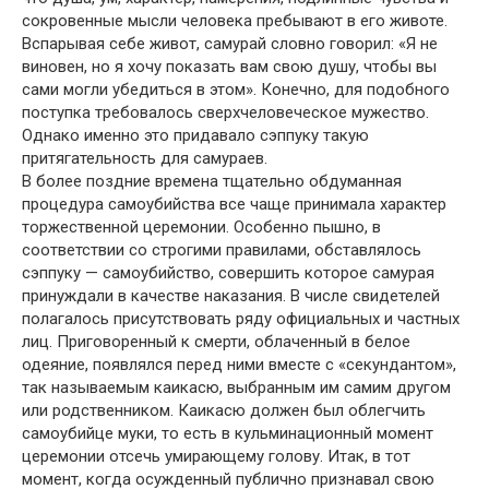
сокровенные мысли человека пребывают в его животе.
Вспарывая себе живот, самурай словно говорил: «Я не
виновен, но я хочу показать вам свою душу, чтобы вы
сами могли убедиться в этом». Конечно, для подобного
поступка требовалось сверхчеловеческое мужество.
Однако именно это придавало сэппуку такую
притягательность для самураев.
В более поздние времена тщательно обдуманная
процедура самоубийства все чаще принимала характер
торжественной церемонии. Особенно пышно, в
соответствии со строгими правилами, обставлялось
сэппуку — самоубийство, совершить которое самурая
принуждали в качестве наказания. В числе свидетелей
полагалось присутствовать ряду официальных и частных
лиц. Приговоренный к смерти, облаченный в белое
одеяние, появлялся перед ними вместе с «секундантом»,
так называемым каикасю, выбранным им самим другом
или родственником. Каикасю должен был облегчить
самоубийце муки, то есть в кульминационный момент
церемонии отсечь умирающему голову. Итак, в тот
момент, когда осужденный публично признавал свою