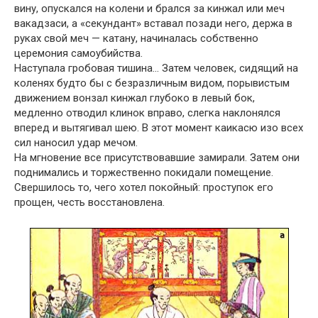
вину, опускался на колени и брался за кинжал или меч
вакадзаси, а «секундант» вставал позади него, держа в
руках свой меч — катану, начиналась собственно
церемония самоубийства.
Наступала гробовая тишина… Затем человек, сидящий на
коленях будто бы с безразличным видом, порывистым
движением вонзал кинжал глубоко в левый бок,
медленно отводил клинок вправо, слегка наклонялся
вперед и вытягивал шею. В этот момент каикасю изо всех
сил наносил удар мечом.
На мгновение все присутствовавшие замирали. Затем они
поднимались и торжественно покидали помещение.
Свершилось то, чего хотел покойный: проступок его
прощен, честь восстановлена.