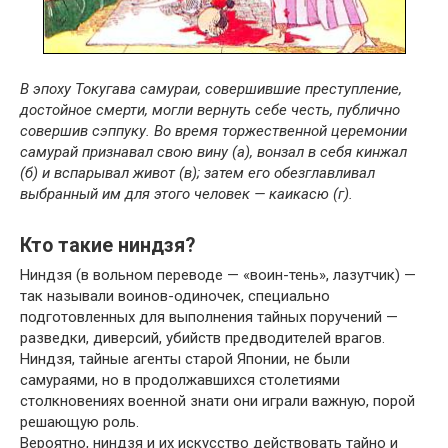
В эпоху Токугава самураи, совершившие преступление,
достойное смерти, могли вернуть себе честь, публично
совершив сэппуку. Во время торжественной церемонии
самурай признавал свою вину (а), вонзал в себя кинжал
(б) и вспарывал живот (в); затем его обезглавливал
выбранный им для этого человек — каикасю (г).
Кто такие ниндзя?
Ниндзя (в вольном переводе — «воин-тень», лазутчик) —
так называли воинов-одиночек, специально
подготовленных для выполнения тайных поручений —
разведки, диверсий, убийств предводителей врагов.
Ниндзя, тайные агенты старой Японии, не были
самураями, но в продолжавшихся столетиями
столкновениях военной знати они играли важную, порой
решающую роль.
Вероятно, ниндзя и их искусство действовать тайно и