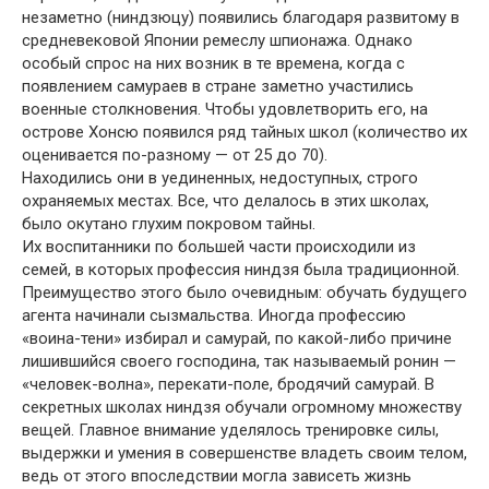
незаметно (ниндзюцу) появились благодаря развитому в
средневековой Японии ремеслу шпионажа. Однако
особый спрос на них возник в те времена, когда с
появлением самураев в стране заметно участились
военные столкновения. Чтобы удовлетворить его, на
острове Хонсю появился ряд тайных школ (количество их
оценивается по-разному — от 25 до 70).
Находились они в уединенных, недоступных, строго
охраняемых местах. Все, что делалось в этих школах,
было окутано глухим покровом тайны.
Их воспитанники по большей части происходили из
семей, в которых профессия ниндзя была традиционной.
Преимущество этого было очевидным: обучать будущего
агента начинали сызмальства. Иногда профессию
«воина-тени» избирал и самурай, по какой-либо причине
лишившийся своего господина, так называемый ронин —
«человек-волна», перекати-поле, бродячий самурай. В
секретных школах ниндзя обучали огромному множеству
вещей. Главное внимание уделялось тренировке силы,
выдержки и умения в совершенстве владеть своим телом,
ведь от этого впоследствии могла зависеть жизнь