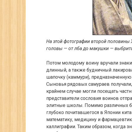
На этой фотографии второй половины X
головы — от лба до макушки — выбрита,
Потом молодому воину вручали знаки 
длинный, а также будничный лакиров
шапочку (каммури), предназначенную
Сыновья рядовых самураев получали,
крайнем случае могли посещать част
представители сословия воинов отпр
элитные школы. Помимо различных б
глубоко почитавшегося в Японии кита
математику, медицину и фармацевтик
каллиграфии. Таким образом, когда 