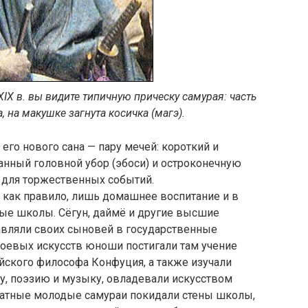
IX в. вы видите типичную прическу самурая: часть
 на макушке загнута косичка (магэ).
его нового сана — пару мечей: короткий и
анный головной убор (эбоси) и остроконечную
 для торжественных событий.
 как правило, лишь домашнее воспитание и в
ные школы. Сёгун, даймё и другие высшие
авляли своих сыновей в государственные
оевых искусств юноши постигали там учение
йского философа Конфуция, а также изучали
у, поэзию и музыку, овладевали искусством
знатные молодые самураи покидали стены школы,