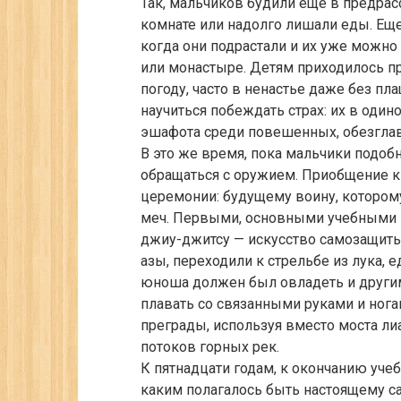
Так, мальчиков будили еще в предрас
комнате или надолго лишали еды. Ещ
когда они подрастали и их уже можно
или монастыре. Детям приходилось п
погоду, часто в ненастье даже без пл
научиться побеждать страх: их в один
эшафота среди повешенных, обезглав
В это же время, пока мальчики подоб
обращаться с оружием. Приобщение к 
церемонии: будущему воину, которому
меч. Первыми, основными учебными п
джиу-джитсу — искусство самозащиты 
азы, переходили к стрельбе из лука, 
юноша должен был овладеть и други
плавать со связанными руками и нога
преграды, используя вместо моста лиа
потоков горных рек.
К пятнадцати годам, к окончанию уче
каким полагалось быть настоящему с