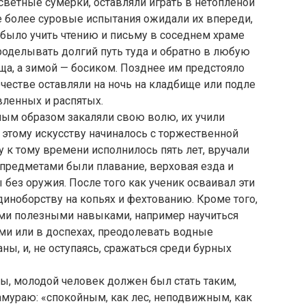
светные сумерки, оставляли играть в нетопленой
е более суровые испытания ожидали их впереди,
 было учить чтению и письму в соседнем храме
роделывать долгий путь туда и обратно в любую
аща, а зимой — босиком. Позднее им предстояло
очестве оставляли на ночь на кладбище или подле
ленных и распятых.
ным образом закаляли свою волю, их учили
этому искусству начиналось с торжественной
 к тому времени исполнилось пять лет, вручали
редметами были плавание, верховая езда и
без оружия. После того как ученик осваивал эти
единоборству на копьях и фехтованию. Кроме того,
ми полезными навыками, например научиться
ми или в доспехах, преодолевать водные
ны, и, не оступаясь, сражаться среди бурных
бы, молодой человек должен был стать таким,
амураю: «спокойным, как лес, неподвижным, как