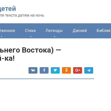
детей
те текста детям на ночь
ственное
Стихи
Легенды
Дисней
Библия 
ьнего Востока) —
-ка!