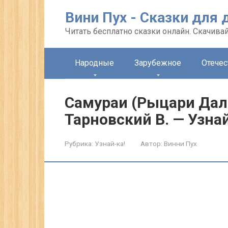
Перейти
Вини Пух - Сказки для 
к
контенту
Читать бесплатно сказки онлайн. Скачивай
Народные
Зарубежное
Отече
Самураи (Рыцари Дал
Тарновский В. — Узнай
Рубрика:
Узнай-ка!
Автор:
Винни Пух