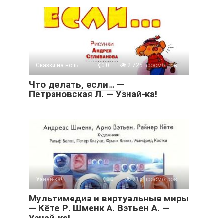
Сказки на ночь
0
2 725 просмотров
Что делать, если… —
Петрановская Л. — Узнай-ка!
Узнай-ка!
0
215 просмотров
Мультимедиа и виртуальные миры
— Кёте Р. Шменк А. Вэтьен А. —
Узнай-ка!