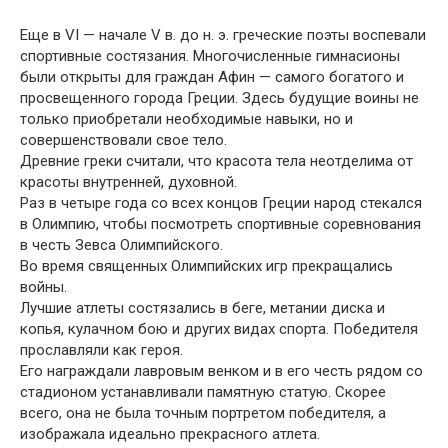
Еще в VI — начале V в. до н. э. греческие поэты воспевали
спортивные состязания. Многочисленные гимнасионы
были открыты для граждан Афин — самого богатого и
просвещенного города Греции. Здесь будущие воины не
только приобретали необходимые навыки, но и
совершенствовали свое тело.
Древние греки считали, что красота тела неотделима от
красоты внутренней, духовной.
Раз в четыре года со всех концов Греции народ стекался
в Олимпию, чтобы посмотреть спортивные соревнования
в честь Зевса Олимпийского.
Во время священных Олимпийских игр прекращались
войны.
Лучшие атлеты состязались в беге, метании диска и
копья, кулачном бою и других видах спорта. Победителя
прославляли как героя.
Его награждали лавровым венком и в его честь рядом со
стадионом устанавливали памятную статую. Скорее
всего, она не была точным портретом победителя, а
изображала идеально прекрасного атлета.