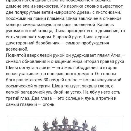
Правой ногой Шива стоит на поверженном карлике —
демоне зла и невежества. Из карлика словно вырастают
две полукруглые ветви «мирового древа» с листочками,
похожими на языки пламени. Шива заключен в огненное
кольцо, символизирующее силы вселенной. Касаясь
руками и ногой кольца, Шива приводит его в движение, то
есть управляет миром. В правой руке Шива держит
двусторонний барабанчик — символ пробуждения
вселенной.
Поднятой вверх левой рукой он удерживает пламя Агни —
символ обновления и очищения мира. Вторая правая рука
Шивы согнута в локте — это жест ободрения, а вторая
левая указывает на поверженного демона. От головы
бога разлетаются 30 прядей волос — волны излучаемой
космической энергии. Шива танцует, закрыв глаза, с
легкой загадочной улыбкой на устах. На лбу у него есть
третий глаз. Два глаза — это солнце и луна, а третий и
самый главный — огонь.