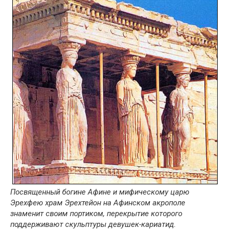
Посвященный богине Афине и мифическому царю
Эрехфею храм Эрехтейон на Афинском акрополе
знаменит своим портиком, перекрытие которого
поддерживают скульптуры девушек-кариатид.