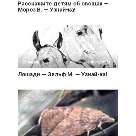
Расскажите детям об овощах —
Мороз В. — Узнай-ка!
Узнай-ка!
0
304 просмотров
Лошади — Зельф М. — Узнай-ка!