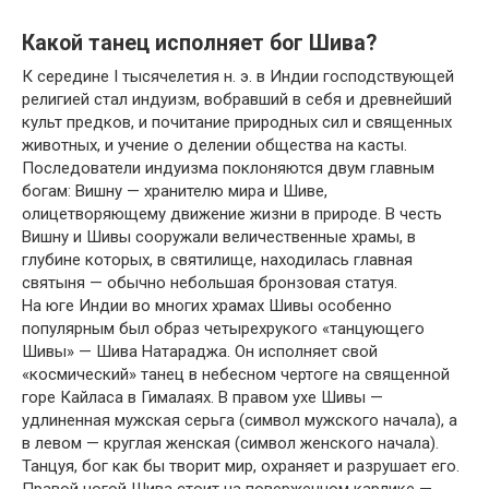
Какой танец исполняет бог Шива?
К середине I тысячелетия н. э. в Индии господствующей
религией стал индуизм, вобравший в себя и древнейший
культ предков, и почитание природных сил и священных
животных, и учение о делении общества на касты.
Последователи индуизма поклоняются двум главным
богам: Вишну — хранителю мира и Шиве,
олицетворяющему движение жизни в природе. В честь
Вишну и Шивы сооружали величественные храмы, в
глубине которых, в святилище, находилась главная
святыня — обычно небольшая бронзовая статуя.
На юге Индии во многих храмах Шивы особенно
популярным был образ четырехрукого «танцующего
Шивы» — Шива Натараджа. Он исполняет свой
«космический» танец в небесном чертоге на священной
горе Кайласа в Гималаях. В правом ухе Шивы —
удлиненная мужская серьга (символ мужского начала), а
в левом — круглая женская (символ женского начала).
Танцуя, бог как бы творит мир, охраняет и разрушает его.