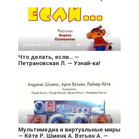
Сказки на ночь
0
2 726 просмотров
Что делать, если… —
Петрановская Л. — Узнай-ка!
Узнай-ка!
0
216 просмотров
Мультимедиа и виртуальные миры
— Кёте Р. Шменк А. Вэтьен А. —