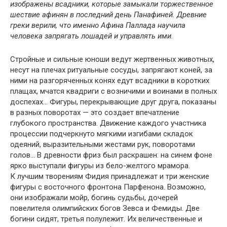
изображены всадники, которые замыкали торжественное
шествие афинян в последний день Панафиней. Древние
греки верили, что именно Афина Паллада научила
человека запрягать лошадей и управлять ими.
Стройные и сильные юноши ведут жертвенных животных,
несут на плечах ритуальные сосуды, запрягают коней, за
ними на разгоряченных конях едут всадники в коротких
плащах, мчатся квадриги с возничими и воинами в полных
доспехах… Фигуры, перекрывающие друг друга, показаны
в разных поворотах — это создает впечатление
глубокого пространства. Движение каждого участника
процессии подчеркнуто мягкими изгибами складок
одеяний, выразительными жестами рук, поворотами
голов… В древности фриз был раскрашен: на синем фоне
ярко выступали фигуры из бело-желтого мрамора.
К лучшим творениям Фидия принадлежат и три женские
фигуры с восточного фронтона Парфенона. Возможно,
они изображали мойр, богинь судьбы, дочерей
повелителя олимпийских богов Зевса и Фемиды. Две
богини сидят, третья полулежит. Их величественные и