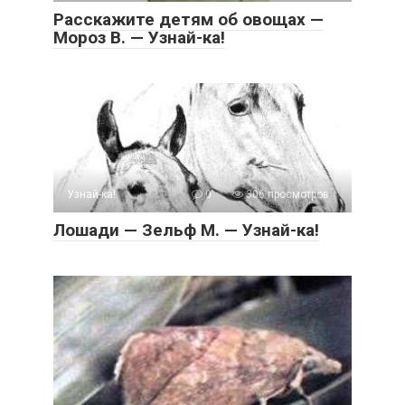
Расскажите детям об овощах —
Мороз В. — Узнай-ка!
Узнай-ка!
0
306 просмотров
Лошади — Зельф М. — Узнай-ка!