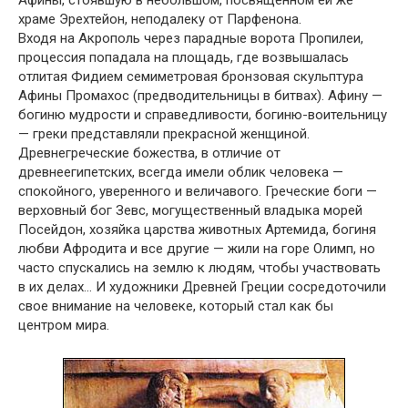
Афины, стоявшую в небольшом, посвященном ей же
храме Эрехтейон, неподалеку от Парфенона.
Входя на Акрополь через парадные ворота Пропилеи,
процессия попадала на площадь, где возвышалась
отлитая Фидием семиметровая бронзовая скульптура
Афины Промахос (предводительницы в битвах). Афину —
богиню мудрости и справедливости, богиню-воительницу
— греки представляли прекрасной женщиной.
Древнегреческие божества, в отличие от
древнеегипетских, всегда имели облик человека —
спокойного, уверенного и величавого. Греческие боги —
верховный бог Зевс, могущественный владыка морей
Посейдон, хозяйка царства животных Артемида, богиня
любви Афродита и все другие — жили на горе Олимп, но
часто спускались на землю к людям, чтобы участвовать
в их делах… И художники Древней Греции сосредоточили
свое внимание на человеке, который стал как бы
центром мира.