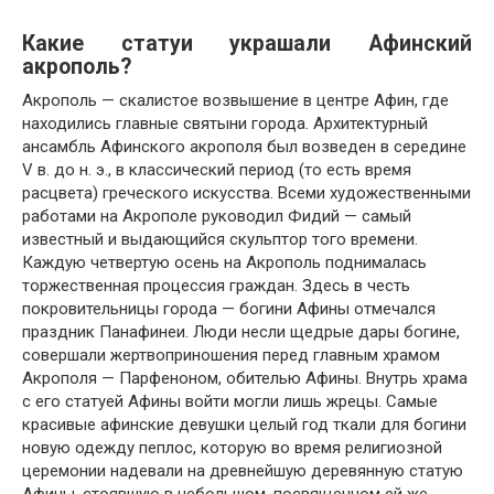
Какие статуи украшали Афинский
акрополь?
Акрополь — скалистое возвышение в центре Афин, где
находились главные святыни города. Архитектурный
ансамбль Афинского акрополя был возведен в середине
V в. до н. э., в классический период (то есть время
расцвета) греческого искусства. Всеми художественными
работами на Акрополе руководил Фидий — самый
известный и выдающийся скульптор того времени.
Каждую четвертую осень на Акрополь поднималась
торжественная процессия граждан. Здесь в честь
покровительницы города — богини Афины отмечался
праздник Панафинеи. Люди несли щедрые дары богине,
совершали жертвоприношения перед главным храмом
Акрополя — Парфеноном, обителью Афины. Внутрь храма
с его статуей Афины войти могли лишь жрецы. Самые
красивые афинские девушки целый год ткали для богини
новую одежду пеплос, которую во время религиозной
церемонии надевали на древнейшую деревянную статую