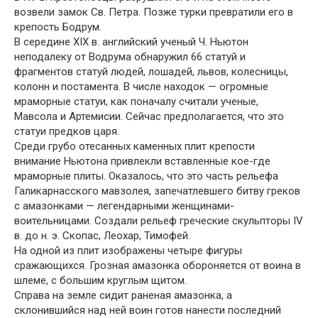
возвели замок Св. Петра. Позже турки превратили его в
крепость Бодрум.
В середине XIX в. английский ученый Ч. Ньютон
неподалеку от Водрума обнаружил 66 статуй и
фрагментов статуй людей, лошадей, львов, колесницы,
колонн и постамента. В числе находок — огромные
мраморные статуи, как поначалу считали ученые,
Мавсола и Артемисии. Сейчас предполагается, что это
статуи предков царя.
Среди грубо отесанных каменных плит крепости
внимание Ньютона привлекли вставленные кое-где
мраморные плиты. Оказалось, что это часть рельефа
Галикарнасского мавзолея, запечатлевшего битву греков
с амазонками — легендарными женщинами-
воительницами. Создали рельеф греческие скульпторы IV
в. до н. э. Скопас, Леохар, Тимофей.
На одной из плит изображены четыре фигуры
сражающихся. Грозная амазонка обороняется от воина в
шлеме, с большим круглым щитом.
Справа на земле сидит раненая амазонка, а
склонившийся над ней воин готов нанести последний