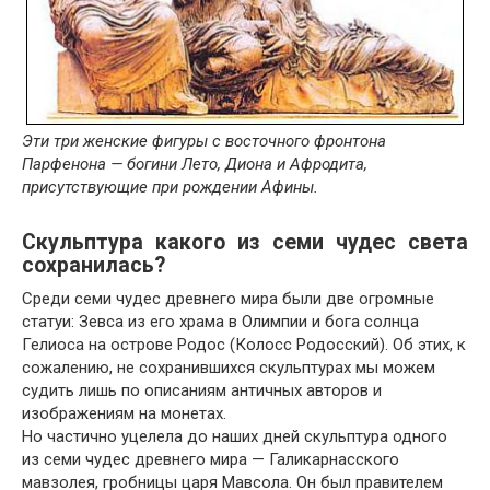
Эти три женские фигуры с восточного фронтона
Парфенона — богини Лето, Диона и Афродита,
присутствующие при рождении Афины.
Скульптура какого из семи чудес света
сохранилась?
Среди семи чудес древнего мира были две огромные
статуи: Зевса из его храма в Олимпии и бога солнца
Гелиоса на острове Родос (Колосс Родосский). Об этих, к
сожалению, не сохранившихся скульптурах мы можем
судить лишь по описаниям античных авторов и
изображениям на монетах.
Но частично уцелела до наших дней скульптура одного
из семи чудес древнего мира — Галикарнасского
мавзолея, гробницы царя Мавсола. Он был правителем