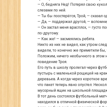
— О, бедняга Нед! Потерял свою куко
слезами по ней.
— Ты бы поостерёгся, Трой, — сказал о
— Да, — поддержал другой, — вспомни, 
— Он застал меня врасплох, — густо п
по-другому.
— Как же! — засмеялись ребята.
Никто из них не видел, как утром сл
видели, то конечно же приметили бы,
Положим, ничего необычного в этом н
поведение Троя.
Его путь в школу пролегал через фут
пустырь с маленькой рощицей на кра
деревьев. А когда через короткое вр
что пакет теперь явно опустел. Неско
мусорный ящик на школьной площадке
В тот день состоялся футбольный мат
находился в отличной физической фо