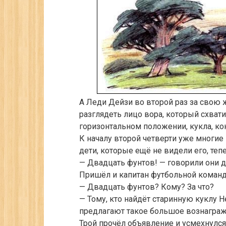
А Леди Дейзи во второй раз за свою ж
разглядеть лицо вора, который схват
горизонтальном положении, кукла, кон
К началу второй четверти уже многие
дети, которые ещё не видели его, теп
— Двадцать фунтов! — говорили они д
Пришёл и капитан футбольной команды
— Двадцать фунтов? Кому? За что?
— Тому, кто найдёт старинную куклу Н
предлагают такое большое вознаграж
Трой прочёл объявление и усмехнулся