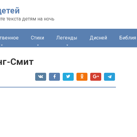
детей
те текста детям на ночь
ственное
Стихи
Легенды
Дисней
Библия 
нг-Смит