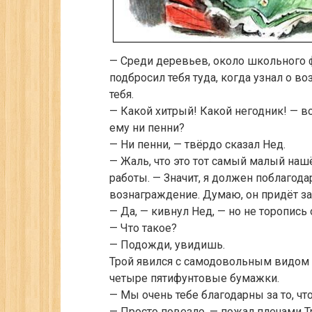
— Среди деревьев, около школьного ф
подбросил тебя туда, когда узнал о в
тебя.
— Какой хитрый! Какой негодник! — в
ему ни пенни?
— Ни пенни, — твёрдо сказал Нед.
— Жаль, что это тот самый малый нашё
работы. — Значит, я должен поблагод
вознаграждение. Думаю, он придёт за
— Да, — кивнул Нед, — но не торопись о
— Что такое?
— Подожди, увидишь.
Трой явился с самодовольным видом и
четыре пятифунтовые бумажки.
— Мы очень тебе благодарны за то, чт
— Просто повезло, — пожал плечами Т