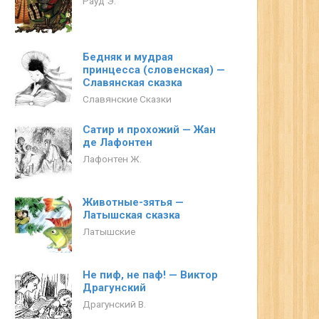
Рауд Э.
Бедняк и мудрая
принцесса (словенская) —
Славянская сказка
Славянские Сказки
Сатир и прохожий — Жан
де Лафонтен
Лафонтен Ж.
Животные-зятья —
Латышская сказка
Латышские
Не пиф, не паф! — Виктор
Драгунский
Драгунский В.