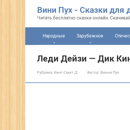
Перейти
Вини Пух - Сказки для 
к
контенту
Читать бесплатно сказки онлайн. Скачивай
Народные
Зарубежное
Отече
Леди Дейзи — Дик Ки
Рубрика:
Кинг-Смит Д.
Автор:
Винни Пух