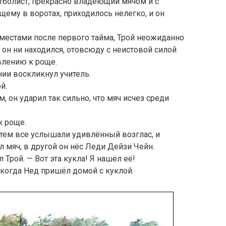
тболист, прекрасно владеющий мячом и с
щему в воротах, приходилось нелегко, и он
местами после первого тайма, Трой неожиданно
и он ни находился, отовсюду с неистовой силой
влению к роще.
нии воскликнул учитель.
й.
, он ударил так сильно, что мяч исчез среди
к роще.
атем все услышали удивлённый возглас, и
л мяч, в другой он нёс Леди Дейзи Чейн.
Трой. — Вот эта кукла! Я нашёл её!
 когда Нед пришёл домой с куклой.