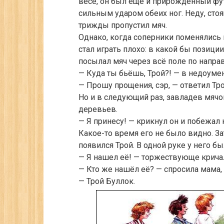
весе, он был ещё и прирождённый фу
сильным ударом обеих ног. Неду, стоя
трижды пропустил мяч.
Однако, когда соперники поменялись 
стал играть плохо: в какой бы позици
посылал мяч через всё поле по напра
— Куда ты бьёшь, Трой?! — в недоуме
— Прошу прощения, сэр, — ответил Тро
Но и в следующий раз, завладев мячом
деревьев.
— Я принесу! — крикнул он и побежал 
Какое-то время его не было видно. З
появился Трой. В одной руке у него бы
— Я нашел её! — торжествующе кричал 
— Кто же нашёл её? — спросила мама,
— Трой Буллок.