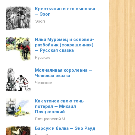
Крестьянин и его сыновья
— Эзоп
Эзоп
Илья Муромец и соловей-
разбойник (сокращенная)
— Русская сказка
Русские
Молчаливая королевна —
Чешская сказка
Чешские
Как утенок свою тень
потерял — Михаил
Пляцковский
Пляцковский М.
Барсук и белка — Эно Рауд