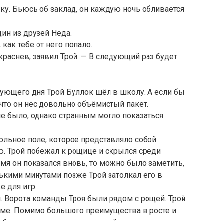
лку. Бьюсь об заклад, он каждую ночь обливается
дин из друзей Неда.
как тебе от него попало.
окраснев, заявил Трой. — В следующий раз будет
едующего дня Трой Буллок шёл в школу. А если бы
 что он нёс довольно объёмистый пакет.
е было, однако странным могло показаться
больное поле, которое представляло собой
ю. Трой побежал к рощице и скрылся среди
емя он показался вновь, то можно было заметить,
лькими минутами позже Трой затолкал его в
 для игр.
ч. Ворота команды Троя были рядом с рощей. Трой
рме. Помимо большого преимущества в росте и