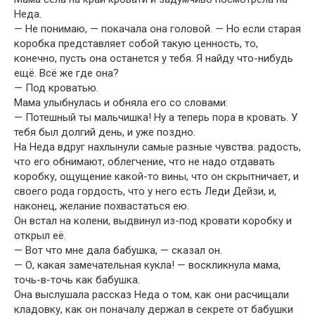
Неда.
— Не понимаю, — покачала она головой. — Но если старая
коробка представляет собой такую ценность, то,
конечно, пусть она останется у тебя. Я найду что-нибудь
ещё. Всё же где она?
— Под кроватью.
Мама улыбнулась и обняла его со словами:
— Потешный ты мальчишка! Ну а теперь пора в кровать. У
тебя был долгий день, и уже поздно.
На Неда вдруг нахлынули самые разные чувства: радость,
что его обнимают, облегчение, что не надо отдавать
коробку, ощущение какой-то вины, что он скрытничает, и
своего рода гордость, что у него есть Леди Дейзи, и,
наконец, желание похвастаться ею.
Он встал на колени, выдвинул из-под кровати коробку и
открыл её.
— Вот что мне дала бабушка, — сказал он.
— О, какая замечательная кукла! — воскликнула мама,
точь-в-точь как бабушка.
Она выслушала рассказ Неда о том, как они расчищали
кладовку, как он поначалу держал в секрете от бабушки