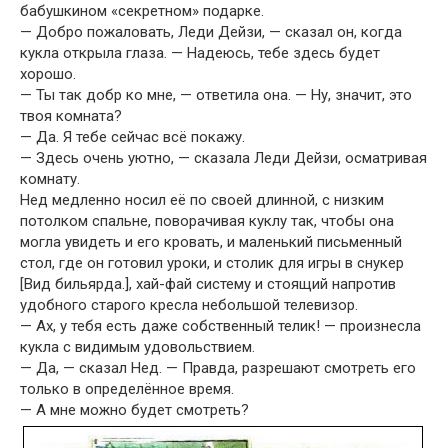
бабушкином «секретном» подарке.
— Добро пожаловать, Леди Дейзи, — сказал он, когда
кукла открыла глаза. — Надеюсь, тебе здесь будет
хорошо.
— Ты так добр ко мне, — ответила она. — Ну, значит, это
твоя комната?
— Да. Я тебе сейчас всё покажу.
— Здесь очень уютно, — сказала Леди Дейзи, осматривая
комнату.
Нед медленно носил её по своей длинной, с низким
потолком спальне, поворачивая куклу так, чтобы она
могла увидеть и его кровать, и маленький письменный
стол, где он готовил уроки, и столик для игры в снукер
[Вид бильярда.], хай-фай систему и стоящий напротив
удобного старого кресла небольшой телевизор.
— Ах, у тебя есть даже собственный телик! — произнесла
кукла с видимым удовольствием.
— Да, — сказал Нед. — Правда, разрешают смотреть его
только в определённое время.
— А мне можно будет смотреть?