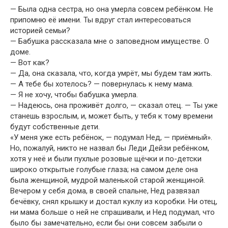
— Была одна сестра, но она умерла совсем ребёнком. Не
припомню её имени. Ты вдруг стал интересоваться
историей семьи?
— Бабушка рассказала мне о заповедном имуществе. О
доме.
— Вот как?
— Да, она сказала, что, когда умрёт, мы будем там жить.
— А тебе бы хотелось? — повернулась к нему мама.
— Я не хочу, чтобы бабушка умерла.
— Надеюсь, она проживёт долго, — сказал отец. — Ты уже
станешь взрослым, и, может быть, у тебя к тому времени
будут собственные дети.
«У меня уже есть ребёнок, — подумал Нед, — приёмный».
Но, пожалуй, никто не назвал бы Леди Дейзи ребёнком,
хотя у неё и были пухлые розовые щёчки и по-детски
широко открытые голубые глаза; на самом деле она
была женщиной, мудрой маленькой старой женщиной.
Вечером у себя дома, в своей спальне, Нед развязал
бечёвку, снял крышку и достал куклу из коробки. Ни отец,
ни мама больше о ней не спрашивали, и Нед подумал, что
было бы замечательно, если бы они совсем забыли о