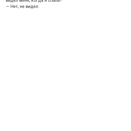
видел меня, когда я спала?
— Нет, не видел.