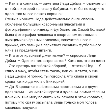
— Как эта комната, — заметила Леди Дейзи, — отличается
от той, в которой ты спал у бабушки, хотя бы потому, что
здесь так много всяких картинок.
Стены в комнате Неда действительно были сплошь
обклеены большими красочными плакатами и
фотографиями поп-звёзд и футболистов. Самой большой
была фотография человека в спортивном костюме, с
вьющимися чёрными волосами, запечатлённого в
прыжке, его пальцы в перчатках касались футбольного
мяча за пределами штанги.
— Кто этот красивый джентльмен? — спросила Леди
Дейзи. — Один из тех астронавтов? Кажется, что он летит.
— Это вратарь английской сборной, — ответил Нед. — Я
сплю и вижу, чтобы стать таким, как он. Кстати, о сне,
Леди Дейзи. Я помню, ты говорила, что спала в своей
кроватке, когда жила с Викторией.
— Да. В кроватке с шёлковыми простынями и с двумя
одеялками — из чистой шерсти и пуховым, самым тёплым.
Конечно, я не могу помнить, как лежала в этой кроватке,
потому что сразу засыпала, лишь только моя голова
касалась подушки.