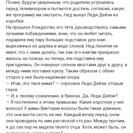
Позже, будучи уверенным, что родители устроились
перед телевизором и пытаются достичь согласия, какую
же программу им смотреть, Нед вынул Леди Дейзи из
коробки.
На прошлое Рождество его тётя, руководствуясь самыми
лучшими побуждениями, зная, что он любит читать,
подарила ему пару больших подставок для книг,
вырезанных из дерева в виде слонов. Нед понятия не
имел, что с ними делать, так как его книгам прекрасно
жилось на полках, но теперь эти подставки ему
пригодились. Он повернул слонов хвостами друг к другу, а
между ними поставил куклу. Таким образом с обеих
сторон у неё была надёжная опора.
— Итак, это твоя мама? — спросила Леди Дейзи, открыв
глаза.
— И, к твоему сожалению, в брюках. Да, Леди Дейзи?
— Я постепенно к этому привыкаю. Какие короткие у неё
волосы! У мамы Виктории волосы были такие длинные,
что она могла сесть на них. Каждый вечер перед сном
она проводила по ним расчёской сто раз. Между прочим,
я до сих пор не видела твоего отца. Хотя, может быть, он