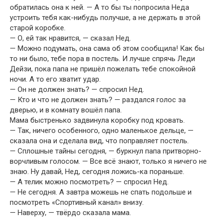
обратилась она к ней. — А то бы ты попросила Неда
устроить тебя как-нибудь получше, а не держать в этой
старой коробке.
— О, ей так нравится, — сказал Нед.
— Можно подумать, она сама об этом сообщила! Как бы
то ни было, тебе пора в постель. И лучше спрячь Леди
Дейзи, пока папа не пришёл пожелать тебе спокойной
ночи. А то его хватит удар.
— Он не должен знать? — спросил Нед.
— Кто и что не должен знать? — раздался голос за
дверью, и в комнату вошёл папа.
Мама быстренько задвинула коробку под кровать.
— Так, ничего особенного, одно маленькое дельце, —
сказала она и сделала вид, что поправляет постель.
— Сплошные тайны сегодня, — буркнул папа притворно-
ворчливым голосом. — Все всё знают, только я ничего не
знаю. Ну давай, Нед, сегодня ложись-ка пораньше.
— А телик можно посмотреть? — спросил Нед.
— Не сегодня. А завтра можешь не спать подольше и
посмотреть «Спортивный канал» внизу.
— Наверху, — твёрдо сказала мама.