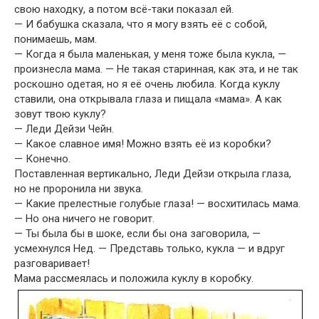
свою находку, а потом всё-таки показал ей.
— И бабушка сказала, что я могу взять её с собой,
понимаешь, мам.
— Когда я была маленькая, у меня тоже была кукла, —
произнесла мама. — Не такая старинная, как эта, и не так
роскошно одетая, но я её очень любила. Когда куклу
ставили, она открывала глаза и пищала «мама». А как
зовут твою куклу?
— Леди Дейзи Чейн.
— Какое славное имя! Можно взять её из коробки?
— Конечно.
Поставленная вертикально, Леди Дейзи открыла глаза,
но не проронила ни звука.
— Какие прелестные голубые глаза! — восхитилась мама.
— Но она ничего не говорит.
— Ты была бы в шоке, если бы она заговорила, —
усмехнулся Нед. — Представь только, кукла — и вдруг
разговаривает!
Мама рассмеялась и положила куклу в коробку.