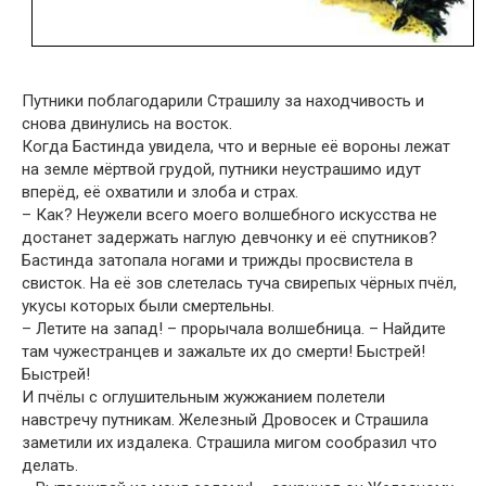
Путники поблагодарили Страшилу за находчивость и
снова двинулись на восток.
Когда Бастинда увидела, что и верные её вороны лежат
на земле мёртвой грудой, путники неустрашимо идут
вперёд, её охватили и злоба и страх.
– Как? Неужели всего моего волшебного искусства не
достанет задержать наглую девчонку и её спутников?
Бастинда затопала ногами и трижды просвистела в
свисток. На её зов слетелась туча свирепых чёрных пчёл,
укусы которых были смертельны.
– Летите на запад! – прорычала волшебница. – Найдите
там чужестранцев и зажальте их до смерти! Быстрей!
Быстрей!
И пчёлы с оглушительным жужжанием полетели
навстречу путникам. Железный Дровосек и Страшила
заметили их издалека. Страшила мигом сообразил что
делать.