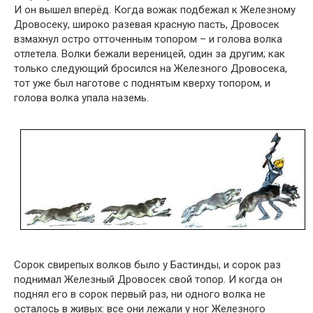
И он вышел вперёд. Когда вожак подбежал к Железному
Дровосеку, широко разевая красную пасть, Дровосек
взмахнул остро отточенным топором – и голова волка
отлетела. Волки бежали вереницей, один за другим; как
только следующий бросился на Железного Дровосека,
тот уже был наготове с поднятым кверху топором, и
голова волка упала наземь.
Сорок свирепых волков было у Бастинды, и сорок раз
поднимал Железный Дровосек свой топор. И когда он
поднял его в сорок первый раз, ни одного волка не
осталось в живых: все они лежали у ног Железного