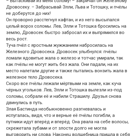
– Вытаскивай из меня солому! – закричал он Железному
Дровосеку. – Забрасывай Элли, Льва и Тотошку, и пчёлы
не доберутся до них!
Он проворно расстегнул кафтан, и из него высыпался
целый ворох соломы. Лев, Элли и Тотошка бросились на
землю, Дровосек быстро забросал их и выпрямился во
весь рост.
Туча пчёл с яростным жужжанием набросилась на
Железного Дровосека. Дровосек улыбнулся: пчёлы
ломали ядовитые жала о железо и тотчас умирали, так
как пчёлы не могут жить без жала. Они падали, на их
место налетали другие и также пытались вонзить жала в
железное тело Дровосека.
Скоро все пчёлы лежали мёртвыми на земле, как куча
чёрных угольков. Лев, Элли и Тотошка вылезли из-под
соломы, собрали её и набили Страшилу. Друзья снова
двинулись в путь.
Злая Бастинда необыкновенно разгневалась и
испугалась, видя, что и верные её пчёлы погибли, а
путники идут вперёд и вперёд. Она рвала на себе волосы,
скрежетала зубами и от злости долго не могла
выговорить ни слова. Наконец волшебница пришла в себя