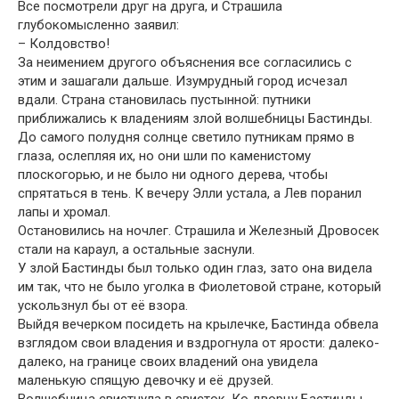
Все посмотрели друг на друга, и Страшила
глубокомысленно заявил:
– Колдовство!
За неимением другого объяснения все согласились с
этим и зашагали дальше. Изумрудный город исчезал
вдали. Страна становилась пустынной: путники
приближались к владениям злой волшебницы Бастинды.
До самого полудня солнце светило путникам прямо в
глаза, ослепляя их, но они шли по каменистому
плоскогорью, и не было ни одного дерева, чтобы
спрятаться в тень. К вечеру Элли устала, а Лев поранил
лапы и хромал.
Остановились на ночлег. Страшила и Железный Дровосек
стали на караул, а остальные заснули.
У злой Бастинды был только один глаз, зато она видела
им так, что не было уголка в Фиолетовой стране, который
ускользнул бы от её взора.
Выйдя вечерком посидеть на крылечке, Бастинда обвела
взглядом свои владения и вздрогнула от ярости: далеко-
далеко, на границе своих владений она увидела
маленькую спящую девочку и её друзей.
Волшебница свистнула в свисток. Ко дворцу Бастинды