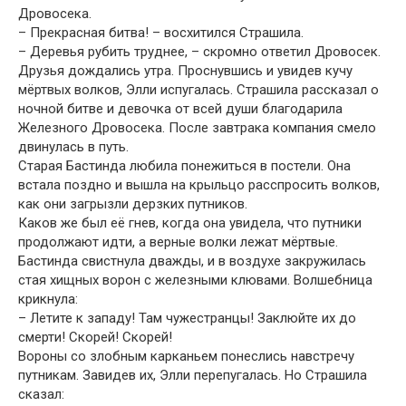
Дровосека.
– Прекрасная битва! – восхитился Страшила.
– Деревья рубить труднее, – скромно ответил Дровосек.
Друзья дождались утра. Проснувшись и увидев кучу
мёртвых волков, Элли испугалась. Страшила рассказал о
ночной битве и девочка от всей души благодарила
Железного Дровосека. После завтрака компания смело
двинулась в путь.
Старая Бастинда любила понежиться в постели. Она
встала поздно и вышла на крыльцо расспросить волков,
как они загрызли дерзких путников.
Каков же был её гнев, когда она увидела, что путники
продолжают идти, а верные волки лежат мёртвые.
Бастинда свистнула дважды, и в воздухе закружилась
стая хищных ворон с железными клювами. Волшебница
крикнула:
– Летите к западу! Там чужестранцы! Заклюйте их до
смерти! Скорей! Скорей!
Вороны со злобным карканьем понеслись навстречу
путникам. Завидев их, Элли перепугалась. Но Страшила
сказал: