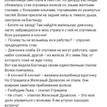
сбежалась стая огромных волков со злыми жёлтыми
глазами, с большими клыками, торчавшими из разинутых
пастей. Волки присели на задние лапы и, тяжело дыша,
смотрели на Бастинду.
– Бегите на запад! Там найдёте маленькую девчонку,
нагло забравшуюся в мою страну и с ней её спутников.
Всех разорвите в клочки!
– Почему ты не возьмёшь их в рабство? – спросил
предводитель стаи.
– Девчонка слаба. Её спутники не могут работать: один
набит соломой, другой – из железа. И с ними Лев, от
которого тоже не жди толку.
Вот как видела Бастинда своим единственным глазом.
Волки помчались.
– В клочки! В клочки! – визжала волшебница вдогонку.
Но Страшила и Железный Дровосек не спали. Они
вовремя заметили приближение волков.
– Разбудим Льва, – сказал Страшила.
– Не стоит, – ответил Железный Дровосек. – Это моё
дело управиться с волками. Я им устрою хорошую
встречу!