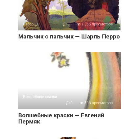
Перро Ш.
0
1 065 просмотров
Мальчик с пальчик — Шарль Перро
Волшебные сказки
0
538 просмотров
Волшебные краски — Евгений
Пермяк