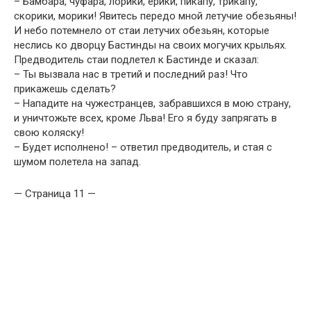
– Бамбара, чуфара, лорики, ерики, пикапу, трикапу,
скорики, морики! Явитесь передо мной летучие обезьяны!
И небо потемнело от стаи летучих обезьян, которые
неслись ко дворцу Бастинды на своих могучих крыльях.
Предводитель стаи подлетел к Бастинде и сказал:
– Ты вызвала нас в третий и последний раз! Что
прикажешь сделать?
– Нападите на чужестранцев, забравшихся в мою страну,
и уничтожьте всех, кроме Льва! Его я буду запрягать в
свою коляску!
– Будет исполнено! – ответил предводитель, и стая с
шумом полетела на запад.
— Страница 11 —