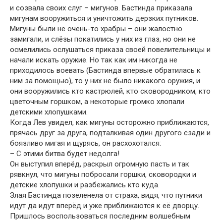
и созвала своих слуг – мигунов. Бастинда приказала
мигунам вооружиться и уничтожить дерзких путников.
Мигуны были не очень-то храбры – они жалостно
замигали, и слёзы покатились у них из глаз, но они не
осмелились ослушаться приказа своей повелительницы и
начали искать оружие. Но так как им никогда не
приходилось воевать (Бастинда впервые обратилась к
ним за помощью), то у них не было никакого оружия, и
они вооружились кто кастрюлей, кто сковородником, кто
цветочным горшком, а некоторые громко хлопали
детскими хлопушками.
Когда Лев увидел, как мигуны осторожно приближаются,
прячась друг за друга, подталкивая один другого сзади и
боязливо мигая и щурясь, он расхохотался:
– С этими битва будет недолга!
Он выступил вперёд, раскрыл огромную пасть и так
рявкнул, что мигуны побросали горшки, сковородки и
детские хлопушки и разбежались кто куда.
Злая Бастинда позеленела от страха, видя, что путники
идут да идут вперёд и уже приближаются к её дворцу.
Пришлось воспользоваться последним волшебным