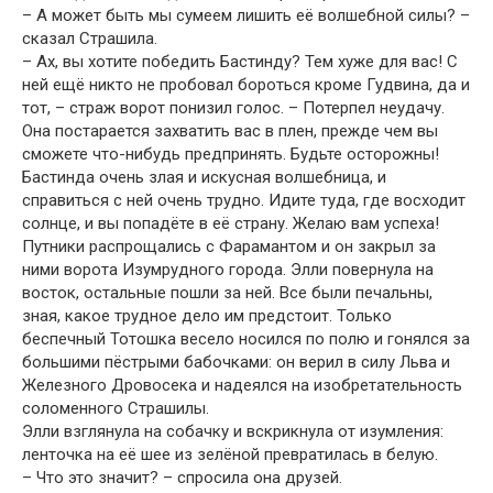
– А может быть мы сумеем лишить её волшебной силы? –
сказал Страшила.
– Ах, вы хотите победить Бастинду? Тем хуже для вас! С
ней ещё никто не пробовал бороться кроме Гудвина, да и
тот, – страж ворот понизил голос. – Потерпел неудачу.
Она постарается захватить вас в плен, прежде чем вы
сможете что-нибудь предпринять. Будьте осторожны!
Бастинда очень злая и искусная волшебница, и
справиться с ней очень трудно. Идите туда, где восходит
солнце, и вы попадёте в её страну. Желаю вам успеха!
Путники распрощались с Фарамантом и он закрыл за
ними ворота Изумрудного города. Элли повернула на
восток, остальные пошли за ней. Все были печальны,
зная, какое трудное дело им предстоит. Только
беспечный Тотошка весело носился по полю и гонялся за
большими пёстрыми бабочками: он верил в силу Льва и
Железного Дровосека и надеялся на изобретательность
соломенного Страшилы.
Элли взглянула на собачку и вскрикнула от изумления:
ленточка на её шее из зелёной превратилась в белую.
– Что это значит? – спросила она друзей.