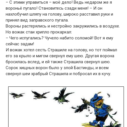
– С этими управиться – моё дело! Ведь недаром же я
вороньё пугало! Становитесь сзади меня! – И он
нахлобучил шляпу на голову, широко расставил руки и
принял вид заправского пугала.
Вороны растерялись и нестройно закружились в воздухе.
Но вожак стаи хрипло прокаркал:
– Чего испугались? Чучело набито соломой! Вот я ему
сейчас задам!
И вожак хотел сесть Страшиле на голову, но тот поймал
его за крыло и мигом свернул ему шею. Другая ворона
бросилась вслед, и ей также Страшила свернул шею.
Сорок хищных ворон было у злой Бастинды, и всем
свернул шеи храбрый Страшила и побросал их в кучу.