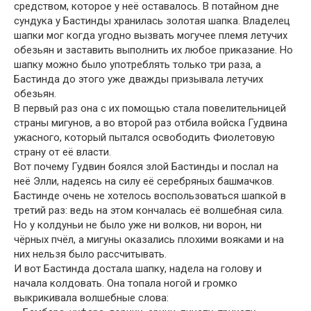
средством, которое у неё оставалось. В потайном дне
сундука у Бастинды хранилась золотая шапка. Владелец
шапки мог когда угодно вызвать могучее племя летучих
обезьян и заставить выполнить их любое приказание. Но
шапку можно было употреблять только три раза, а
Бастинда до этого уже дважды призывала летучих
обезьян.
В первый раз она с их помощью стала повелительницей
страны мигунов, а во второй раз отбила войска Гудвина
ужасного, который пытался освободить Фиолетовую
страну от её власти.
Вот почему Гудвин боялся злой Бастинды и послал на
неё Элли, надеясь на силу её серебряных башмачков.
Бастинде очень не хотелось воспользоваться шапкой в
третий раз: ведь на этом кончалась её волшебная сила.
Но у колдуньи не было уже ни волков, ни ворон, ни
чёрных пчёл, а мигуны оказались плохими вояками и на
них нельзя было рассчитывать.
И вот Бастинда достала шапку, надела на голову и
начала колдовать. Она топала ногой и громко
выкрикивала волшебные слова: