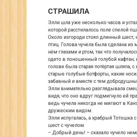
СТРАШИЛА
Элли шла уже несколько часов и устал
которой расстилалось поле спелой п
Около изгороди стоял длинный шест, 
птиц. Голова чучела была сделана из
нём глазами и ртом, так что получал
одето в поношенный голубой кафтан; к
голове была старая потёртая шляпа, с
старые голубые ботфорты, какие носи
забавный и вместе с тем добродушны
Элли внимательно разглядывала смеш
видя, что оно вдруг подмигнуло ей пр
ведь чучела никогда не мигают в Кан
дружеским видом.
Элли испугалась, а храбрый Тотошка с
шест с чучелом.
– Добрый день! – сказало чучело нем