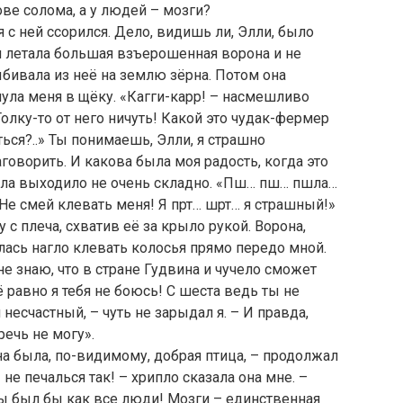
лове солома, а у людей – мозги?
я с ней ссорился. Дело, видишь ли, Элли, было
ня летала большая взъерошенная ворона и не
бивала из неё на землю зёрна. Потом она
нула меня в щёку. «Кагги-карр! – насмешливо
Толку-то от него ничуть! Какой это чудак-фермер
ться?..» Ты понимаешь, Элли, я страшно
аговорить. И какова была моя радость, когда это
ачала выходило не очень складно. «Пш… пш… пшла…
… Не смей клевать меня! Я прт… шрт… я страшный!»
 с плеча, схватив её за крыло рукой. Ворона,
лась нагло клевать колосья прямо передо мной.
 не знаю, что в стране Гудвина и чучело сможет
ё равно я тебя не боюсь! С шеста ведь ты не
есчастный, – чуть не зарыдал я. – И правда,
речь не могу».
на была, по-видимому, добрая птица, – продолжал
 не печалься так! – хрипло сказала она мне. –
 ты был бы как все люди! Мозги – единственная