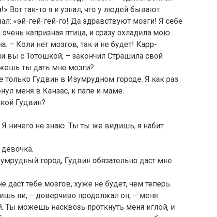
» Вот так-то я и узнал, что у людей бывают
ичал: «эй-гей-гей-го! Да здравствуют мозги! Я себе
 очень капризная птица, и сразу охладила мою
а. – Коли нет мозгов, так и не будет! Карр-
ли вы с Тотошкой, – закончил Страшила свой
можешь ты дать мне мозги?
ве только Гудвин в Изумрудном городе. Я как раз
нул меня в Канзас, к папе и маме.
акой Гудвин?
 Я ничего не знаю. Ты ты же видишь, я набит
 девочка.
Изумрудный город, Гудвин обязательно даст мне
е даст тебе мозгов, хуже не будет, чем теперь.
дишь ли, – доверчиво продолжал он, – меня
ой. Ты можешь насквозь проткнуть меня иглой, и