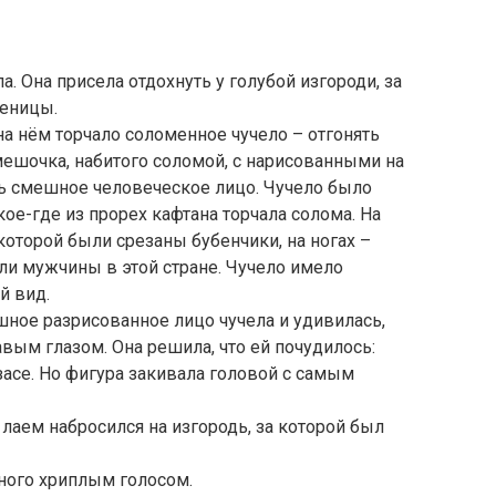
а. Она присела отдохнуть у голубой изгороди, за
шеницы.
на нём торчало соломенное чучело – отгонять
 мешочка, набитого соломой, с нарисованными на
ось смешное человеческое лицо. Чучело было
ое-где из прорех кафтана торчала солома. На
 которой были срезаны бубенчики, на ногах –
ли мужчины в этой стране. Чучело имело
й вид.
ное разрисованное лицо чучела и удивилась,
авым глазом. Она решила, что ей почудилось:
засе. Но фигура закивала головой с самым
 лаем набросился на изгородь, за которой был
ного хриплым голосом.