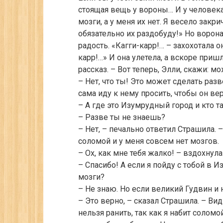
стоящая вещь у вороны… И у человека!
мозги, а у меня их нет. Я весело закр
обязательно их раздобуду!» Но ворона
радость. «Кагги-карр!… – захохотала он
карр!…» И она улетела, а вскоре приш
рассказ. – Вот теперь, Элли, скажи: 
– Нет, что ты! Это может сделать раз
сама иду к нему просить, чтобы он вер
– А где это Изумрудный город и кто т
– Разве ты не знаешь?
– Нет, – печально ответил Страшила. –
соломой и у меня совсем нет мозгов.
– Ох, как мне тебя жалко! – вздохнула
– Спасибо! А если я пойду с тобой в 
мозги?
– Не знаю. Но если великий Гудвин и н
– Это верно, – сказал Страшила. – Ви
нельзя ранить, так как я набит солом