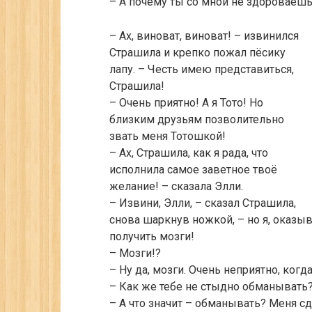
– А почему ты со мной не здороваеш
– Ах, виноват, виноват! – извинился
Страшила и крепко пожал пёсику
лапу. – Честь имею представиться,
Страшила!
– Очень приятно! А я Тото! Но
близким друзьям позволительно
звать меня Тотошкой!
– Ах, Страшила, как я рада, что
исполнила самое заветное твоё
желание! – сказала Элли.
– Извини, Элли, – сказал Страшила,
снова шаркнув ножкой, – но я, оказы
получить мозги!
– Мозги!?
– Ну да, мозги. Очень неприятно, когд
– Как же тебе не стыдно обманывать?
– А что значит – обманывать? Меня сд