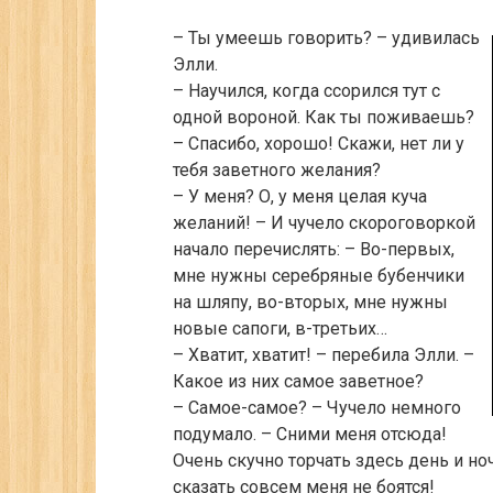
– Ты умеешь говорить? – удивилась
Элли.
– Научился, когда ссорился тут с
одной вороной. Как ты поживаешь?
– Спасибо, хорошо! Скажи, нет ли у
тебя заветного желания?
– У меня? О, у меня целая куча
желаний! – И чучело скороговоркой
начало перечислять: – Во-первых,
мне нужны серебряные бубенчики
на шляпу, во-вторых, мне нужны
новые сапоги, в-третьих…
– Хватит, хватит! – перебила Элли. –
Какое из них самое заветное?
– Самое-самое? – Чучело немного
подумало. – Сними меня отсюда!
Очень скучно торчать здесь день и но
сказать совсем меня не боятся!