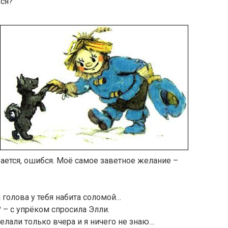
ься?
вается, ошибся. Моё самое заветное желание –
а голова у тебя набита соломой…
 – с упрёком спросила Элли.
елали только вчера и я ничего не знаю…