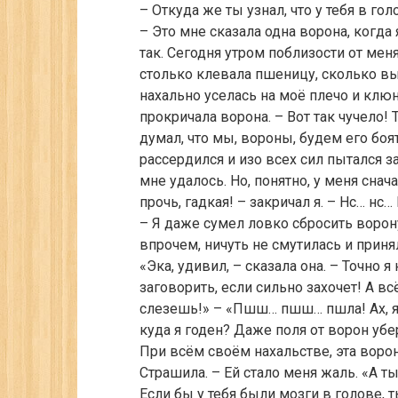
– Откуда же ты узнал, что у тебя в го
– Это мне сказала одна ворона, когда 
так. Сегодня утром поблизости от ме
столько клевала пшеницу, сколько вы
нахально уселась на моё плечо и клю
прокричала ворона. – Вот так чучело! 
думал, что мы, вороны, будем его боя
рассердился и изо всех сил пытался з
мне удалось. Но, понятно, у меня сн
прочь, гадкая! – закричал я. – Нс… нс
– Я даже сумел ловко сбросить ворону
впрочем, ничуть не смутилась и приня
«Эка, удивил, – сказала она. – Точно я
заговорить, если сильно захочет! А вс
слезешь!» – «Пшш… пшш… пшла! Ах, я н
куда я годен? Даже поля от ворон убе
При всём своём нахальстве, эта воро
Страшила. – Ей стало меня жаль. «А ты
Если бы у тебя были мозги в голове,