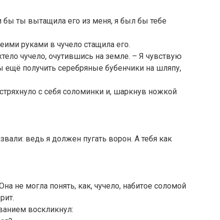
ли бы ты вытащила его из меня, я был бы тебе
еими руками в чучело стащила его.
тело чучело, очутившись на земле. – Я чувствую
ы ещё получить серебряные бубенчики на шляпу,
 стряхнуло с себя соломинки и, шаркнув ножкой
звали: ведь я должен пугать ворон. А тебя как
Она не могла понять, как, чучело, набитое соломой
рит.
ованием воскликнул: