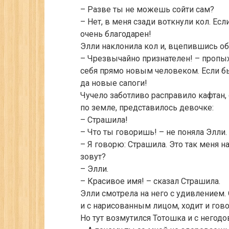
– Разве ты не можешь сойти сам?
– Нет, в меня сзади воткнули кол. Ес
очень благодарен!
Элли наклонила кол и, вцепившись об
– Чрезвычайно признателен! – пропых
себя прямо новым человеком. Если б
да новые сапоги!
Чучело заботливо расправило кафтан,
по земле, представилось девочке:
– Страшила!
– Что ты говоришь! – не поняла Элли.
– Я говорю: Страшила. Это так меня на
зовут?
– Элли.
– Красивое имя! – сказал Страшила.
Элли смотрела на него с удивлением. 
и с нарисованным лицом, ходит и гово
Но тут возмутился Тотошка и с негод