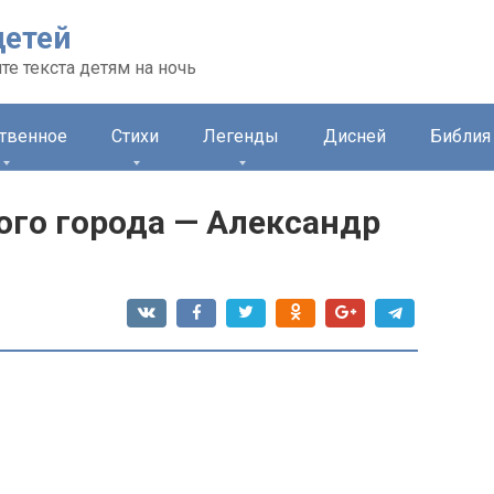
детей
те текста детям на ночь
ственное
Стихи
Легенды
Дисней
Библия 
го города — Александр