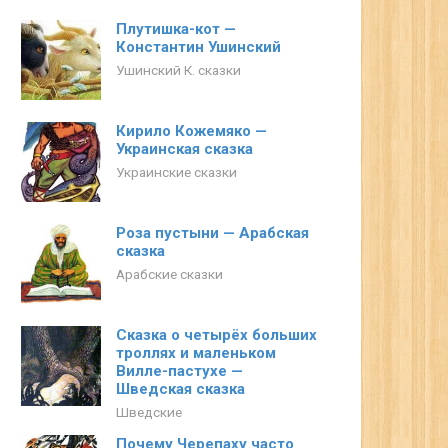
Плутишка-кот —
Константин Ушинский
Ушинский К. сказки
Кирило Кожемяко —
Украинская сказка
Украинские сказки
Роза пустыни — Арабская
сказка
Арабские сказки
Сказка о четырёх больших
троллях и маленьком
Вилле-пастухе —
Шведская сказка
Шведские
Почему Черепаху часто