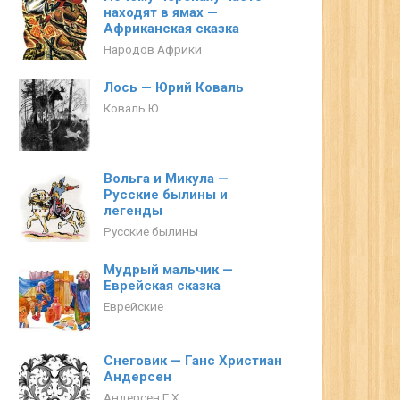
находят в ямах —
Африканская сказка
Народов Африки
Лось — Юрий Коваль
Коваль Ю.
Вольга и Микула —
Русские былины и
легенды
Русские былины
Мудрый мальчик —
Еврейская сказка
Еврейские
Снеговик — Ганс Христиан
Андерсен
Андерсен Г.Х.