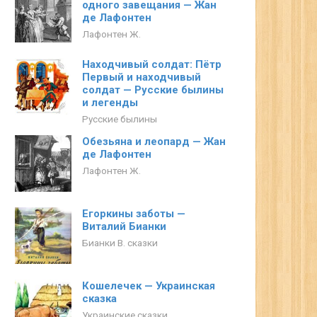
одного завещания — Жан
де Лафонтен
Лафонтен Ж.
Находчивый солдат: Пётр
Первый и находчивый
солдат — Русские былины
и легенды
Русские былины
Обезьяна и леопард — Жан
де Лафонтен
Лафонтен Ж.
Егоркины заботы —
Виталий Бианки
Бианки В. сказки
Кошелечек — Украинская
сказка
Украинские сказки