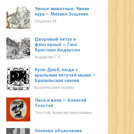
Умные животные: Умная
кура — Михаил Зощенко
Зощенко М.
Дворовый петух и
флюгерный — Ганс
Христиан Андерсен
Андерсен Г.Х.
Купе-Диеб, люди с
крыльями летучей мыши —
Бразильская сказка
Бразильские сказки
Лиса и волк — Алексей
Толстой
Толстой, Алексей Николаевич
Эзопово объяснение