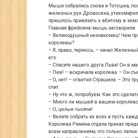
Мыши собрались снова и Тотошка, по
железных рук Дровосека, утихомирил
пришлось привязать к вбитому в зе
Главная фрейлина-мышь заговорила:
– Великодушный незнакомец! Чем при
королевы?
– Я, право, теряюсь, – начал Железн
его:
– Спасите нашего друга Льва! Он в м
– Лев! – вскричала королева. – Он съе
– О, нет! – ответил Страшила. – Это т
спит.
– Ну что ж, попробуем. Как это сделат
– Много ли мышей в вашем королевс
– О, целые тысячи!
– Велите собрать их всех и пусть каж
Королева Рамина отдала приказ придв
всем направлениям, что только лапки