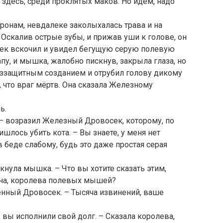
 здесь, среди проклятых маков. Но идём, надо
оронам, невдалеке заколыхалась трава и на
Оскалив острые зубы, и прижав уши к голове, он
сек вскочил и увидел бегущую серую полевую
пу, и мышка, жалобно пискнув, закрыла глаза, но
ззащитным созданием и отрубил голову дикому
 что враг мёртв. Она сказала Железному
ь.
м, – возразил Железный Дровосек, которому, по
ишлось убить кота. – Вы знаете, у меня нет
в беде слабому, будь это даже простая серая
кнула мышка. – Что вы хотите сказать этим,
мина, королева полевых мышей?
ённый Дровосек. – Тысяча извинений, ваше
, вы исполнили свой долг. – Сказала королева,