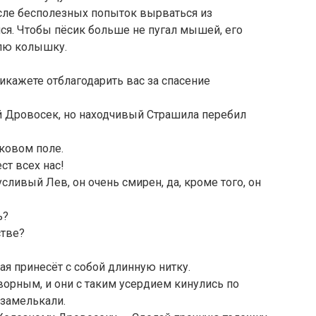
сле бесполезных попыток вырваться из
ся. Чтобы пёсик больше не пугал мышей, его
млю колышку.
кажете отблагодарить вас за спасение
ый Дровосек, но находчивый Страшила перебил
аковом поле.
ст всех нас!
русливый Лев, он очень смирен, да, кроме того, он
ь?
тве?
дая принесёт с собой длинную нитку.
орным, и они с таким усердием кинулись по
 замелькали.