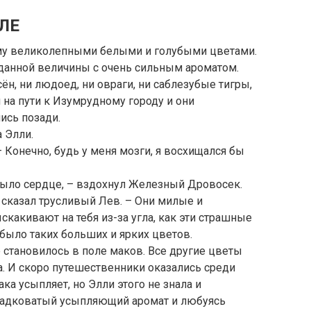
ЛЕ
ому великолепными белыми и голубыми цветами.
данной величины с очень сильным ароматом.
н, ни людоед, ни овраги, ни саблезубые тигры,
 на пути к Изумрудному городу и они
лись позади.
 Элли.
 Конечно, будь у меня мозги, я восхищался бы
 было сердце, – вздохнул Железный Дровосек.
– сказал трусливый Лев. – Они милые и
какивают на тебя из-за угла, как эти страшные
 было таких больших и ярких цветов.
становилось в поле маков. Все другие цветы
. И скоро путешественники оказались среди
ка усыпляет, но Элли этого не знала и
ладковатый усыпляющий аромат и любуясь