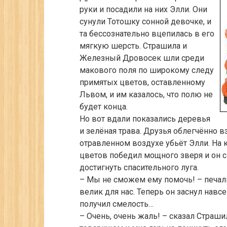
руки и посадили на них Элли. Они
сунули Тотошку сонной девочке, и
та бессознательно вцепилась в его
мягкую шерсть. Страшила и
Железный Дровосек шли среди
макового поля по широкому следу
примятых цветов, оставленному
Львом, и им казалось, что полю не
будет конца.
Но вот вдали показались деревья
и зелёная трава. Друзья облегчённо в
отравленном воздухе убьёт Элли. На 
цветов победил мощного зверя и он 
достигнуть спасительного луга.
– Мы не сможем ему помочь! – печал
велик для нас. Теперь он заснул навсе
получил смелость…
– Очень, очень жаль! – сказал Страши