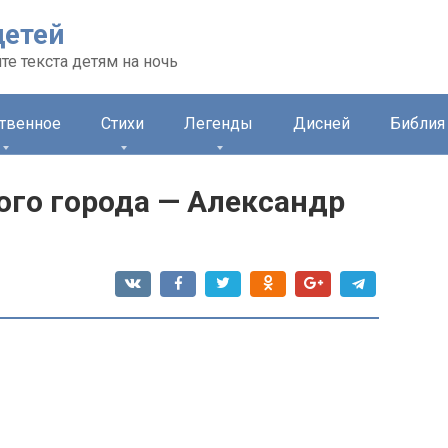
детей
те текста детям на ночь
ственное
Стихи
Легенды
Дисней
Библия 
го города — Александр