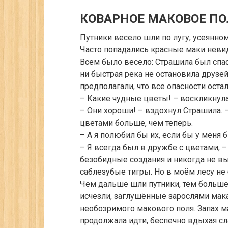
КОВАРНОЕ МАКОВОЕ ПО
Путники весело шли по лугу, усеянн
Часто попадались красные маки неви
Всем было весело: Страшила был спасё
ни быстрая река не остановила друзей
предполагали, что все опасности оста
– Какие чудные цветы! – воскликнула
– Они хороши! – вздохнул Страшила. –
цветами больше, чем теперь.
– А я полюбил бы их, если бы у меня
– Я всегда был в дружбе с цветами, 
безобидные создания и никогда не выс
саблезубые тигры. Но в моём лесу не
Чем дальше шли путники, тем больше 
исчезли, заглушённые зарослями мака
необозримого макового поля. Запах ма
продолжала идти, беспечно вдыхая с