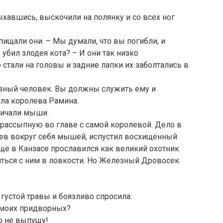
хавшись, выскочили на полянку и со всех ног
пищали они. – Мы думали, что вы погибли, и
 убил злодея кота? – И они так низко
стали на головы и задние лапки их заболтались в
езный человек. Вы должны служить ему и
ала королева Рамина.
ричали мыши.
в рассыпную во главе с самой королевой. Дело в
идев вокруг себя мышей, испустил восхищённый
ещё в Канзасе прославился как великий охотник
иться с ним в ловкости. Но Железный Дровосек
устой травы и боязливо спросила:
и моих придворных?
о не выпущу!