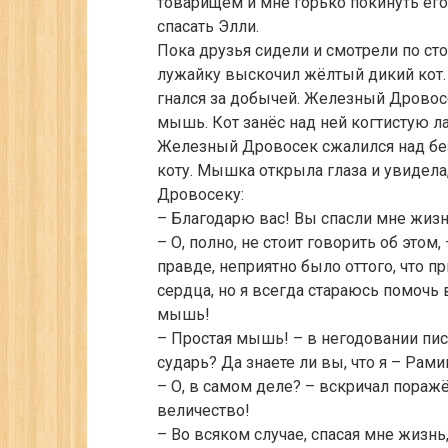
товарищем и мне горько покинуть его
спасать Элли.
Пока друзья сидели и смотрели по ст
лужайку выскочил жёлтый дикий кот. 
гнался за добычей. Железный Дрово
мышь. Кот занёс над ней когтистую ла
Железный Дровосек сжалился над бе
коту. Мышка открыла глаза и увидела,
Дровосеку:
– Благодарю вас! Вы спасли мне жизн
– О, полно, не стоит говорить об это
правде, неприятно было оттого, что пр
сердца, но я всегда стараюсь помочь 
мышь!
– Простая мышь! – в негодовании пис
сударь? Да знаете ли вы, что я – Ра
– О, в самом деле? – вскричал пораж
величество!
– Во всяком случае, спасая мне жизнь