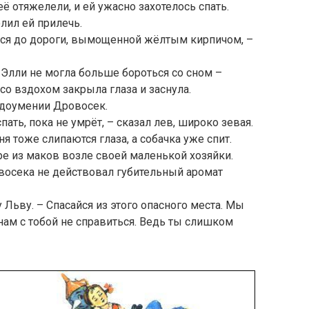
 отяжелели, и ей ужасно захотелось спать.
ил ей прилечь.
ться до дороги, вымощенной жёлтым кирпичом, –
Элли не могла больше бороться со сном –
 со вздохом закрыла глаза и заснула.
недоумении Дровосек.
пать, пока не умрёт, – сказал лев, широко зевая.
я тоже слипаются глаза, а собачка уже спит.
е из маков возле своей маленькой хозяйки.
восека не действовал губительный аромат
 Льву. – Спасайся из этого опасного места. Мы
нам с тобой не справиться. Ведь ты слишком