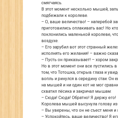
смягчаясь.
В этот момент несколько мышей, запы
подбежали к королеве.
– О, ваше величество! – наперебой за
приготовились оплакивать вас! Но кто
поклонились маленькой королеве, что 
воздухе.
– Его зарубил вот этот странный жел
исполнять его желания! – важно сказ
– Пусть он приказывает! – хором зак
Но в этот момент они все пустились 
том, что Тотошка, открыв глаза и ув
вопль и ринулся в середину стаи. Он 
на мышей и ни один кот не мог сравн
схватил пёсика и закричал мышам:
– Сюда! Сюда! Обратно! Я держу его!
Королева мышей высунула голову из г
– Вы уверены, что он не съест меня 
– Успокойтесь, ваше величество! Я ег