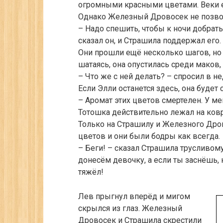
огромными красными цветами. Веки её
Однако Железный Дровосек не позвол
– Надо спешить, чтобы к ночи добра
сказал он, и Страшила поддержал его.
Они прошли ещё несколько шагов, но 
шатаясь, она опустилась среди маков,
– Что же с ней делать? – спросил в 
Если Элли останется здесь, она будет с
– Аромат этих цветов смертелен. У мен
Тотошка действительно лежал на ковр
Только на Страшилу и Железного Дро
цветов и они были бодры как всегда.
– Беги! – сказал Страшила трусливому
донесём девочку, а если ты заснёшь, 
тяжёл!
Лев прыгнул вперёд и мигом
скрылся из глаз. Железный
Дровосек и Страшила скрестили