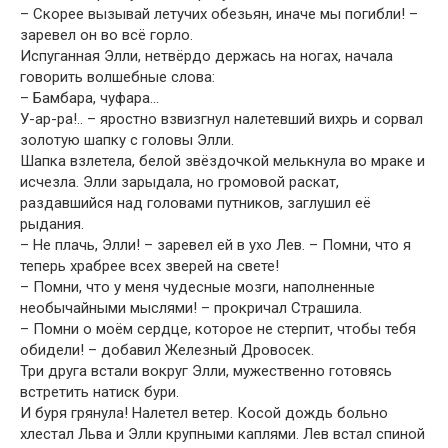
– Скорее вызывай летучих обезьян, иначе мы погибли! –
заревел он во всё горло.
Испуганная Элли, нетвёрдо держась на ногах, начала
говорить волшебные слова:
– Бамбара, чуфара…
У-ар-ра!.. – яростно взвизгнул налетевший вихрь и сорвал
золотую шапку с головы Элли.
Шапка взлетела, белой звёздочкой мелькнула во мраке и
исчезла. Элли зарыдала, но громовой раскат,
раздавшийся над головами путников, заглушил её
рыдания.
– Не плачь, Элли! – заревел ей в ухо Лев. – Помни, что я
теперь храбрее всех зверей на свете!
– Помни, что у меня чудесные мозги, наполненные
необычайными мыслями! – прокричал Страшила.
– Помни о моём сердце, которое не стерпит, чтобы тебя
обидели! – добавил Железный Дровосек.
Три друга встали вокруг Элли, мужественно готовясь
встретить натиск бури.
И буря грянула! Налетел ветер. Косой дождь больно
хлестал Льва и Элли крупными каплями. Лев встал спиной