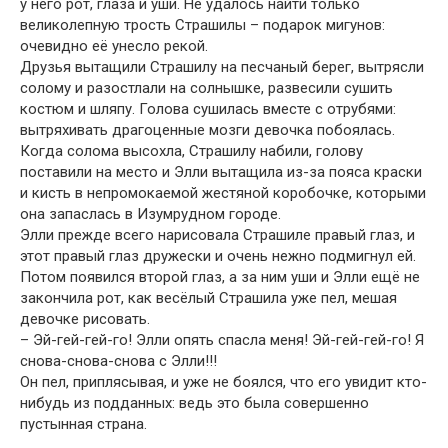
у него рот, глаза и уши. Не удалось найти только
великолепную трость Страшилы – подарок мигунов:
очевидно её унесло рекой.
Друзья вытащили Страшилу на песчаный берег, вытрясли
солому и разостлали на солнышке, развесили сушить
костюм и шляпу. Голова сушилась вместе с отрубями:
вытряхивать драгоценные мозги девочка побоялась.
Когда солома высохла, Страшилу набили, голову
поставили на место и Элли вытащила из-за пояса краски
и кисть в непромокаемой жестяной коробочке, которыми
она запаслась в Изумрудном городе.
Элли прежде всего нарисовала Страшиле правый глаз, и
этот правый глаз дружески и очень нежно подмигнул ей.
Потом появился второй глаз, а за ним уши и Элли ещё не
закончила рот, как весёлый Страшила уже пел, мешая
девочке рисовать.
– Эй-гей-гей-го! Элли опять спасла меня! Эй-гей-гей-го! Я
снова-снова-снова с Элли!!!
Он пел, приплясывая, и уже не боялся, что его увидит кто-
нибудь из подданных: ведь это была совершенно
пустынная страна.