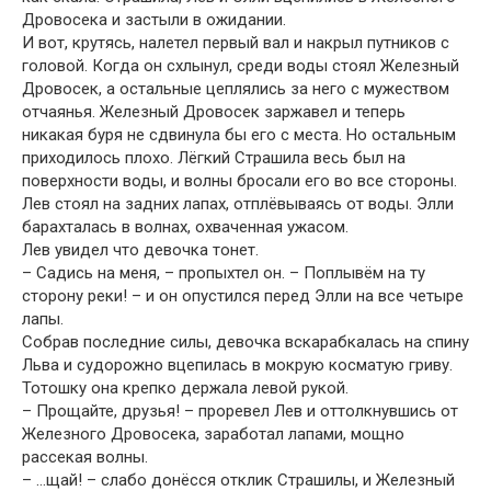
Дровосека и застыли в ожидании.
И вот, крутясь, налетел первый вал и накрыл путников с
головой. Когда он схлынул, среди воды стоял Железный
Дровосек, а остальные цеплялись за него с мужеством
отчаянья. Железный Дровосек заржавел и теперь
никакая буря не сдвинула бы его с места. Но остальным
приходилось плохо. Лёгкий Страшила весь был на
поверхности воды, и волны бросали его во все стороны.
Лев стоял на задних лапах, отплёвываясь от воды. Элли
барахталась в волнах, охваченная ужасом.
Лев увидел что девочка тонет.
– Садись на меня, – пропыхтел он. – Поплывём на ту
сторону реки! – и он опустился перед Элли на все четыре
лапы.
Собрав последние силы, девочка вскарабкалась на спину
Льва и судорожно вцепилась в мокрую косматую гриву.
Тотошку она крепко держала левой рукой.
– Прощайте, друзья! – проревел Лев и оттолкнувшись от
Железного Дровосека, заработал лапами, мощно
рассекая волны.
– …щай! – слабо донёсся отклик Страшилы, и Железный