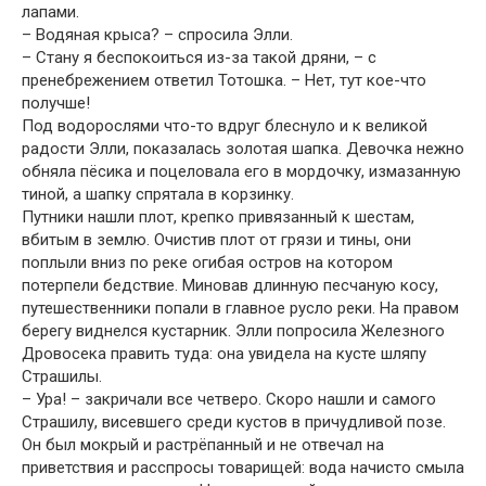
лапами.
– Водяная крыса? – спросила Элли.
– Стану я беспокоиться из-за такой дряни, – с
пренебрежением ответил Тотошка. – Нет, тут кое-что
получше!
Под водорослями что-то вдруг блеснуло и к великой
радости Элли, показалась золотая шапка. Девочка нежно
обняла пёсика и поцеловала его в мордочку, измазанную
тиной, а шапку спрятала в корзинку.
Путники нашли плот, крепко привязанный к шестам,
вбитым в землю. Очистив плот от грязи и тины, они
поплыли вниз по реке огибая остров на котором
потерпели бедствие. Миновав длинную песчаную косу,
путешественники попали в главное русло реки. На правом
берегу виднелся кустарник. Элли попросила Железного
Дровосека править туда: она увидела на кусте шляпу
Страшилы.
– Ура! – закричали все четверо. Скоро нашли и самого
Страшилу, висевшего среди кустов в причудливой позе.
Он был мокрый и растрёпанный и не отвечал на
приветствия и расспросы товарищей: вода начисто смыла