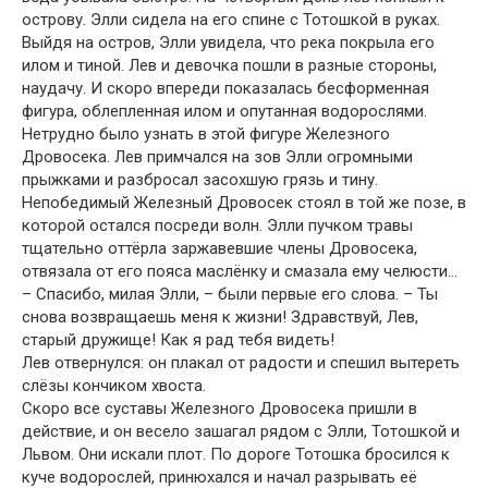
острову. Элли сидела на его спине с Тотошкой в руках.
Выйдя на остров, Элли увидела, что река покрыла его
илом и тиной. Лев и девочка пошли в разные стороны,
наудачу. И скоро впереди показалась бесформенная
фигура, облепленная илом и опутанная водорослями.
Нетрудно было узнать в этой фигуре Железного
Дровосека. Лев примчался на зов Элли огромными
прыжками и разбросал засохшую грязь и тину.
Непобедимый Железный Дровосек стоял в той же позе, в
которой остался посреди волн. Элли пучком травы
тщательно оттёрла заржавевшие члены Дровосека,
отвязала от его пояса маслёнку и смазала ему челюсти…
– Спасибо, милая Элли, – были первые его слова. – Ты
снова возвращаешь меня к жизни! Здравствуй, Лев,
старый дружище! Как я рад тебя видеть!
Лев отвернулся: он плакал от радости и спешил вытереть
слёзы кончиком хвоста.
Скоро все суставы Железного Дровосека пришли в
действие, и он весело зашагал рядом с Элли, Тотошкой и
Львом. Они искали плот. По дороге Тотошка бросился к
куче водорослей, принюхался и начал разрывать её