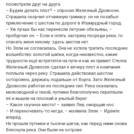
посмотрели друг на друга.
– Будем делать плот? – спросил Железный Дровосек.
Страшила скорчил отчаянную гримасу: он не позабыл
приключение с шестом по дороге в Изумрудный город.
– Уж лучше бы нас перенесли летучие обезьяны, –
пробурчал он. – Если я опять застряну посреди реки, то
спасать меня некому: здесь аистов нет.
Но Элли не согласилась. Она не хотела тратить последнее
волшебство золотой шапки, когда неизвестно, какие
трудности ещё встретятся на пути и как их примет Стелла.
Железный Дровосек сделал к вечеру плот и компания
поплыла через реку. Страшила действовал шестом
осторожно, держась подальше от борта. Зато Железный
Дровосек работал из последних сил. Река оказалась
мелководной и тихой, путники благополучно переплыли
её и вышли на плоский и унылый берег.
– Какое скучное место! – заявил Лев, сморщив нос.
– И переночевать-то негде, – молвила Элли. – Идёмте
вперёд.
Не прошли путники и тысячи шагов, как перед ними снова
блеснула река. Они были на острове.