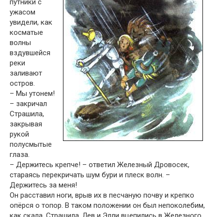
путники с
ужасом
увидели, как
косматые
волны
вздувшейся
реки
заливают
остров.
– Мы утонем!
– закричал
Страшила,
закрывая
рукой
полусмытые
глаза.
– Держитесь крепче! – ответил Железный Дровосек,
стараясь перекричать шум бури и плеск волн. –
Держитесь за меня!
Он расставил ноги, врыв их в песчаную почву и крепко
опёрся о топор. В таком положении он был непоколебим,
как скала. Страшила, Лев и Элли вцепились в Железного