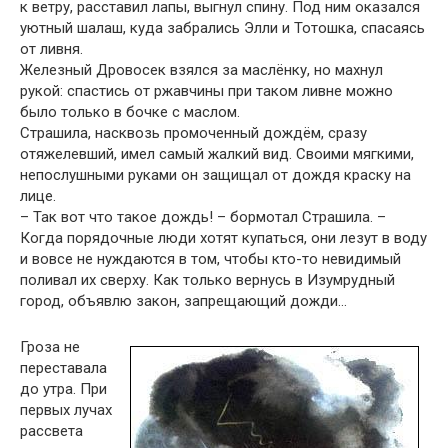
к ветру, расставил лапы, выгнул спину. Под ним оказался
уютный шалаш, куда забрались Элли и Тотошка, спасаясь
от ливня.
Железный Дровосек взялся за маслёнку, но махнул
рукой: спастись от ржавчины при таком ливне можно
было только в бочке с маслом.
Страшила, насквозь промоченный дождём, сразу
отяжелевший, имел самый жалкий вид. Своими мягкими,
непослушными руками он защищал от дождя краску на
лице.
– Так вот что такое дождь! – бормотал Страшила. –
Когда порядочные люди хотят купаться, они лезут в воду
и вовсе не нуждаются в том, чтобы кто-то невидимый
поливал их сверху. Как только вернусь в Изумрудный
город, объявлю закон, запрещающий дожди…
Гроза не
переставала
до утра. При
первых лучах
рассвета