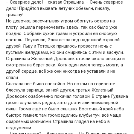
– Скверное дело! – сказал Страшила. – Очень скверное
дело! Придётся вызвать летучих обезьян, пикапу,
трикапу!
Но девочка, рассчитывая утром обогнуть остров на
плоту, решила переночевать здесь, так как было уже
поздно. Собрали сухой травы и устроили ей сносную
постель. Поужинав, Элли легла под надёжной охраной
друзей. Льву и Тотошке пришлось провести ночь с
пустыми желудками, но они смирились с этим и заснули.
Страшила и Железный Дровосек стояли около спящих и
смотрели на берег реки. Хотя один имел теперь мозги, а
другой сердце, всё же они никогда не уставали и не
спали.
Сначала всё было спокойно. Но потом на горизонте
блеснула зарница, за ней другая, третья. Железный
Дровосек озабоченно покачал головой. В стране Гудвина
грозы случались редко, зато достигали неимоверной
силы. Грома ещё не было слышно. Восточный край неба
быстро темнел: там громоздились клубы туч, всё чаще
озаряемых молниями. Страшила глядел на небо в
недоумении
– Что там такое? – бормотал он. – Не Гудвин ли зажигает