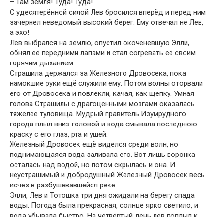
– Там земля! Туда! Туда!
С удесятерённой силой Лев бросился вперёд и перед ним
зачернел неведомый высокий берег. Ему отвечал не Лев,
а эхо!
Лев выбрался на землю, опустил окоченевшую Элли,
обнял её передними лапами и стал согревать её своим
горячим дыханием.
Страшила держался за Железного Дровосека, пока
намокшие руки ещё служили ему. Потом волны оторвали
его от Дровосека и повлекли, качая, как щепку. Умная
голова Страшилы с драгоценными мозгами оказалась
тяжелее туловища. Мудрый правитель Изумрудного
города плыл вниз головой и вода смывала последнюю
краску с его глаз, рта и ушей.
Железный Дровосек ещё виделся среди волн, но
поднимающаяся вода заливала его. Вот лишь воронка
осталась над водой, но потом скрылась и она. И
неустрашимый и добродушный Железный Дровосек весь
исчез в разбушевавшейся реке.
Элли, Лев и Тотошка три дня ожидали на берегу спада
воды. Погода была прекрасная, солнце ярко светило, и
вода убывала быстро. На четвёртый день лев поплыл к