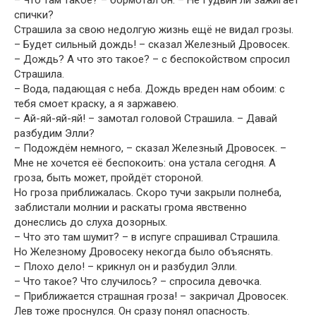
спички?
Страшила за свою недолгую жизнь ещё не видал грозы.
– Будет сильный дождь! – сказал Железный Дровосек.
– Дождь? А что это такое? – с беспокойством спросил
Страшила.
– Вода, падающая с неба. Дождь вреден нам обоим: с
тебя смоет краску, а я заржавею.
– Ай-яй-яй-яй! – замотал головой Страшила. – Давай
разбудим Элли?
– Подождём немного, – сказал Железный Дровосек. –
Мне не хочется её беспокоить: она устала сегодня. А
гроза, быть может, пройдёт стороной.
Но гроза приближалась. Скоро тучи закрыли полнеба,
заблистали молнии и раскаты грома явственно
донеслись до слуха дозорных.
– Что это там шумит? – в испуге спрашивал Страшила.
Но Железному Дровосеку некогда было объяснять.
– Плохо дело! – крикнул он и разбудил Элли.
– Что такое? Что случилось? – спросила девочка.
– Приближается страшная гроза! – закричал Дровосек.
Лев тоже проснулся. Он сразу понял опасность.