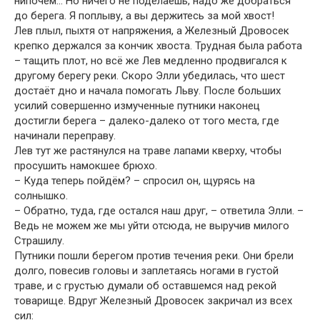
нипочём… Но ничего не поделаешь, надо же добраться
до берега. Я поплыву, а вы держитесь за мой хвост!
Лев плыл, пыхтя от напряжения, а Железный Дровосек
крепко держался за кончик хвоста. Трудная была работа
– тащить плот, но всё же Лев медленно продвигался к
другому берегу реки. Скоро Элли убедилась, что шест
достаёт дно и начала помогать Льву. После больших
усилий совершенно измученные путники наконец
достигли берега – далеко-далеко от того места, где
начинали переправу.
Лев тут же растянулся на траве лапами кверху, чтобы
просушить намокшее брюхо.
– Куда теперь пойдём? – спросил он, щурясь на
солнышко.
– Обратно, туда, где остался наш друг, – ответила Элли. –
Ведь не можем же мы уйти отсюда, не выручив милого
Страшилу.
Путники пошли берегом против течения реки. Они брели
долго, повесив головы и заплетаясь ногами в густой
траве, и с грустью думали об оставшемся над рекой
товарище. Вдруг Железный Дровосек закричал из всех
сил: