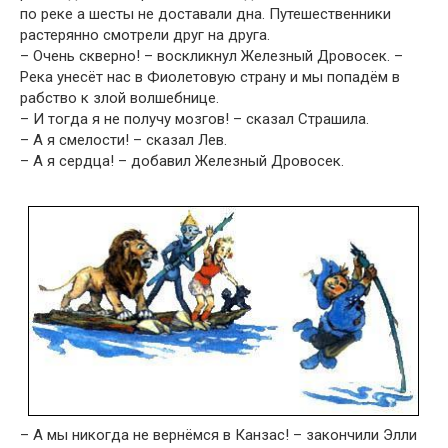
по реке а шесты не доставали дна. Путешественники
растерянно смотрели друг на друга.
– Очень скверно! – воскликнул Железный Дровосек. –
Река унесёт нас в Фиолетовую страну и мы попадём в
рабство к злой волшебнице.
– И тогда я не получу мозгов! – сказал Страшила.
– А я смелости! – сказал Лев.
– А я сердца! – добавил Железный Дровосек.
– А мы никогда не вернёмся в Канзас! – закончили Элли