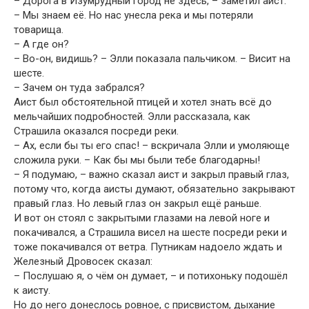
– Дорога в Изумрудный город не здесь, – заметил аист.
– Мы знаем её. Но нас унесла река и мы потеряли
товарища.
– А где он?
– Во-он, видишь? – Элли показала пальчиком. – Висит на
шесте.
– Зачем он туда забрался?
Аист был обстоятельной птицей и хотел знать всё до
мельчайших подробностей. Элли рассказала, как
Страшила оказался посреди реки.
– Ах, если бы ты его спас! – вскричала Элли и умоляюще
сложила руки. – Как бы мы были тебе благодарны!
– Я подумаю, – важно сказал аист и закрыл правый глаз,
потому что, когда аисты думают, обязательно закрывают
правый глаз. Но левый глаз он закрыл ещё раньше.
И вот он стоял с закрытыми глазами на левой ноге и
покачивался, а Страшила висел на шесте посреди реки и
тоже покачивался от ветра. Путникам надоело ждать и
Железный Дровосек сказал:
– Послушаю я, о чём он думает, – и потихоньку подошёл
к аисту.
Но до него донеслось ровное, с присвистом, дыхание