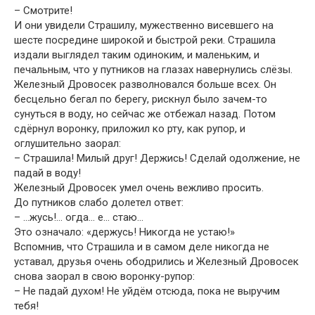
– Смотрите!
И они увидели Страшилу, мужественно висевшего на
шесте посредине широкой и быстрой реки. Страшила
издали выглядел таким одиноким, и маленьким, и
печальным, что у путников на глазах навернулись слёзы.
Железный Дровосек разволновался больше всех. Он
бесцельно бегал по берегу, рискнул было зачем-то
сунуться в воду, но сейчас же отбежал назад. Потом
сдёрнул воронку, приложил ко рту, как рупор, и
оглушительно заорал:
– Страшила! Милый друг! Держись! Сделай одолжение, не
падай в воду!
Железный Дровосек умел очень вежливо просить.
До путников слабо долетел ответ:
– …жусь!… огда… е… стаю…
Это означало: «держусь! Никогда не устаю!»
Вспомнив, что Страшила и в самом деле никогда не
уставал, друзья очень ободрились и Железный Дровосек
снова заорал в свою воронку-рупор:
– Не падай духом! Не уйдём отсюда, пока не выручим
тебя!