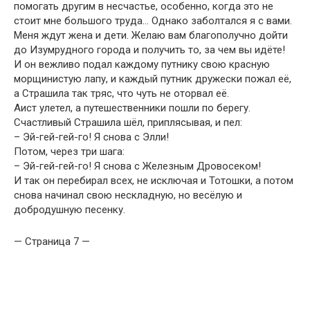
помогать другим в несчастье, особенно, когда это не
стоит мне большого труда… Однако заболтался я с вами.
Меня ждут жена и дети. Желаю вам благополучно дойти
до Изумрудного города и получить то, за чем вы идёте!
И он вежливо подал каждому путнику свою красную
морщинистую лапу, и каждый путник дружески пожал её,
а Страшила так тряс, что чуть не оторвал её.
Аист улетел, а путешественники пошли по берегу.
Счастливый Страшила шёл, приплясывая, и пел:
– Эй-гей-гей-го! Я снова с Элли!
Потом, через три шага:
– Эй-гей-гей-го! Я снова с Железным Дровосеком!
И так он перебирал всех, не исключая и Тотошки, а потом
снова начинал свою нескладную, но весёлую и
добродушную песенку.
— Страница 7 —