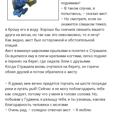
поднимаю!
– В таком случае, я
попытаюсь, – сказал аист.
– Но смотрите, если он
окажется слишком тяжёл,
я брошу его в воду. Хорошо бы сначала свешать вашего
друга на весах, но так как это невозможно, то я лечу!
Как видно, аист был осторожной и обстоятельной
птицей.
Аист взмахнул широкими крыльями и полетел к Страшиле.
Он вцепился ему в плечи крепкими когтями, легко поднял
и перенёс на берег, где сидела Элли с друзьями.
Когда Страшила вновь очутился на берегу, он горячо
обнял друзей и потом обратился к аисту:
– Я думал, мне вечно придётся торчать на шесте посреди
реки и пугать рыб! Сейчас я не могу поблагодарить тебя
как следует, потому что у меня в голове солома. Но,
побывав у Гудвина, я разыщу тебя, и ты узнаешь, какова
благодарность человека с мозгами.
– Очень рад, – солидно отвечал аист. – Я люблю