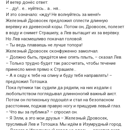
И ветер донёс ответ:
– …ду!… е… нуйтесь… а… ня…
И это означало: «жду! Не волнуйтесь за меня!»
Железный Дровосек предложил сплести длинную
верёвку из древесной коры. Потом он, Дровосек, полезет
в воду и снимет Страшилу, а Лев вытащит их за верёвку.
Но Лев насмешливо покачал головой:
– Ты ведь плаваешь не лучше топора!
Железный Дровосек сконфуженно замолчал.
– Должно быть, придётся мне опять плыть, – сказал Лев.
– Только трудно будет так рассчитать, чтобы течение
принесло меня прямо к Страшиле…
– А я сяду к тебе на спину и буду тебя направлять! –
предложил Тотошка.
Пока путники так судили да рядили, на них издали с
любопытством поглядывал длинноногий важный аист.
Потом он потихоньку подошёл и стал на безопасном
расстоянии, поджав правую ногу и прищурив левый глаз.
– Что вы за публика? – спросил он.
– Я Элли, а это мои друзья – Железный Дровосек,
трусливый Лев и Тотошка. Мы идём в Изумрудный город.