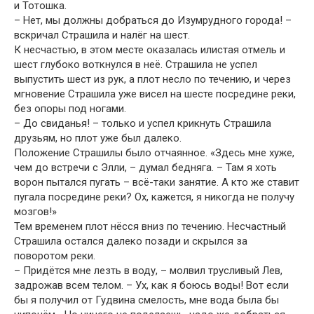
и Тотошка.
– Нет, мы должны добраться до Изумрудного города! –
вскричал Страшила и налёг на шест.
К несчастью, в этом месте оказалась илистая отмель и
шест глубоко воткнулся в неё. Страшила не успел
выпустить шест из рук, а плот несло по течению, и через
мгновение Страшила уже висел на шесте посредине реки,
без опоры под ногами.
– До свиданья! – только и успел крикнуть Страшила
друзьям, но плот уже был далеко.
Положение Страшилы было отчаянное. «Здесь мне хуже,
чем до встречи с Элли, – думал бедняга. – Там я хоть
ворон пытался пугать – всё-таки занятие. А кто же ставит
пугала посредине реки? Ох, кажется, я никогда не получу
мозгов!»
Тем временем плот нёсся вниз по течению. Несчастный
Страшила остался далеко позади и скрылся за
поворотом реки.
– Придётся мне лезть в воду, – молвил трусливый Лев,
задрожав всем телом. – Ух, как я боюсь воды! Вот если
бы я получил от Гудвина смелость, мне вода была бы