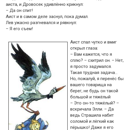
аиста, и Дровосек удивлённо крикнул:
– Да он спит!
Аист и в самом деле заснул, пока думал.
Лев ужасно разгневался и рявкнул:
– Я его съем!
Аист спал чутко и вмиг
открыл глаза:
– Вам кажется, что я
сплю? – схитрил он. – Нет,
я просто задумался.
Такая трудная задача…
Но, пожалуй, я перенёс бы
вашего товарища на
берег, не будь он такой
большой и тяжёлый
– Это он-то тяжёлый? –
вскричала Элли. – Да
ведь Страшила набит
соломой и лёгкий как
пёрышко! Даже я его